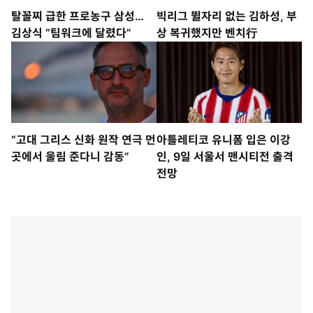
탈꼴찌 급한 프로농구 삼성…
빅리그 뛸자리 없는 김하성, 부
김상식 “팀워크에 달렸다”
상 복귀했지만 벤치行
“고대 그리스 신화 원작 연극 먼
아틀레티코 유니폼 입은 이강
곳에서 울림 준다니 감동”
인, 9일 서울서 맨시티전 출격
전망