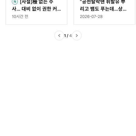
[사설]檢 없는 수
“공천탈락땐 휘발유 뿌
사… 대비 없이 권한 커
리고 뱀도 푸는데…상임
진 경찰이 책임 감당하겠
위 문제로 ‘멱살’은 이례
10시간 전
2026-07-28
나〈4〉
적” [황형준의 법정모독]
1
/
4
DAMG 동아미디어 그룹
DAMG 콘텐츠 브랜드
채널A
문화스포츠사업