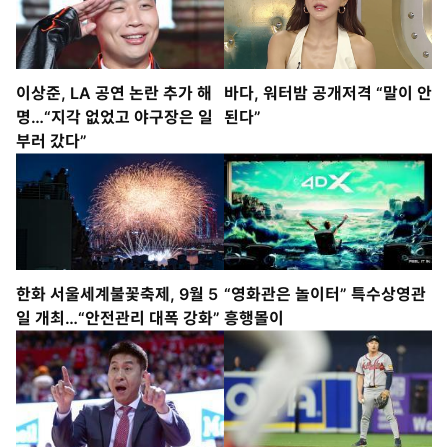
이상준, LA 공연 논란 추가 해
바다, 워터밤 공개저격 “말이 안
명…“지각 없었고 야구장은 일
된다”
부러 갔다”
한화 서울세계불꽃축제, 9월 5
“영화관은 놀이터” 특수상영관
일 개최…“안전관리 대폭 강화”
흥행몰이