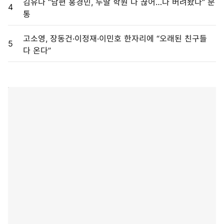
김유나 “남편 홍경민, 두딸 학원 다 끊어…다 버려놨다” 분
4
통
고소영, 장동건·이정재·이민호 한자리에 “오래된 친구들
5
다 온다”