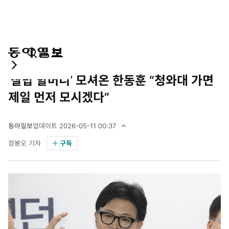
통
마
전
정치
합
이
체
‘찰밥 할머니’ 모셔온 한동훈 “청와대 가면
검
페
메
색
이
뉴
제일 먼저 모시겠다”
지
펼
치
동아일보
업데이트
2026-05-11 00:37
기
2
정봉오 기자
구독
0
2
6
년
5
월
1
1
일