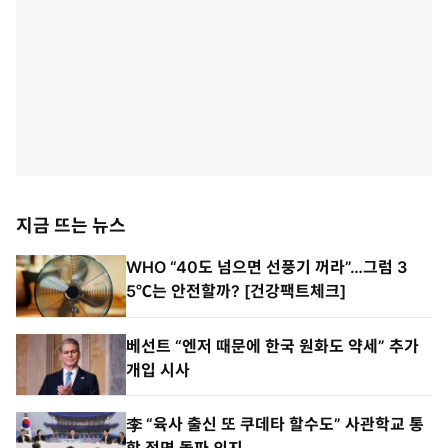
지금 뜨는 뉴스
WHO “40도 넘으면 선풍기 꺼라”…그럼 3
5℃는 안전할까? [건강팩트체크]
베선트 “엔저 때문에 한국 원화도 약세” 추가
개입 시사
李 “육사 출신 또 쿠데타 할수도” 사관학교 통