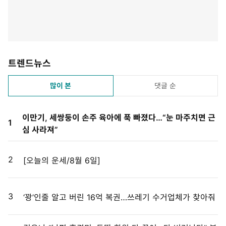
트렌드뉴스
많이 본
댓글 순
이만기, 세쌍둥이 손주 육아에 푹 빠졌다…“눈 마주치면 근
1
심 사라져”
2
[오늘의 운세/8월 6일]
3
‘꽝’인줄 알고 버린 16억 복권…쓰레기 수거업체가 찾아줘