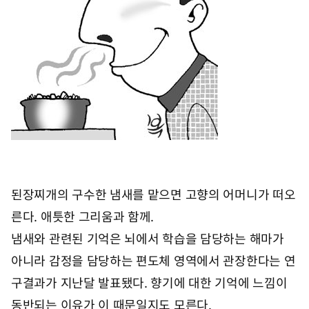
2
일
1
5
시
1
0
분
된장찌개의 구수한 냄새를 맡으면 고향의 어머니가 떠오
른다. 애틋한 그리움과 함께.
냄새와 관련된 기억은 뇌에서 학습을 담당하는 해마가