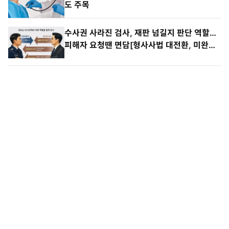
“저렴하고 빠르다”…한국 의료관광 열풍, 외신
도 주목
수사권 사라진 검사, 재판 넘길지 판단 역할…
피해자 요청땐 면담[형사사법 대전환, 미완의
출발/③]