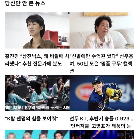
당신만 안 본 뉴스
홍진경 “삼전닉스, 왜 비쌀때 사
“신발에만 수억원 썼다” 선우용
라했나” 추천 전문가에 분노
여, 50년 모은 ‘명품 구두’ 컬렉
션