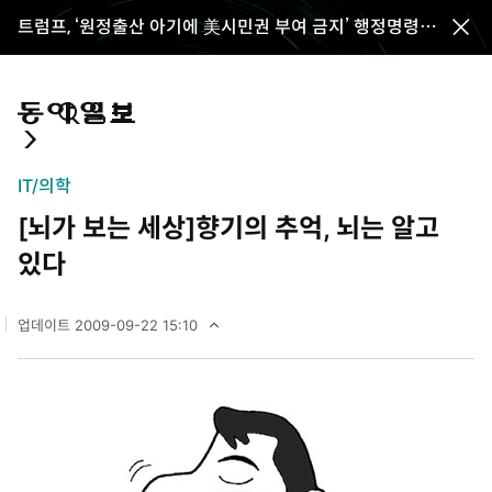
트럼프, ‘원정출산 아기에 美시민권 부여 금지’ 행정명령
전
서명
체
메
뉴
통
마
전
닫
합
이
체
기
검
페
메
IT/의학
색
이
뉴
[뇌가 보는 세상]향기의 추억, 뇌는 알고
지
펼
치
있다
기
업데이트
2009-09-22 15:10
2
0
0
9
년
9
월
2