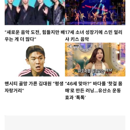
“K팝 팬덤의 힘을 보여줘”
선두 KT, 후반기 승률 0.923…
‘언터처블’ 고영표가 태풍의 눈
“새로운 음악 도전, 힘들지만 배
17세 소녀 성장기에 스민 얼리
우는 게 더 많다”
샤 키스 음악
맨시티 골망 가른 김대원 “평생
“46세 맞아?” 바다를 ‘핫걸 몸
자랑거리”
매’로 만든 러닝…유산소 운동
효과 ‘톡톡’