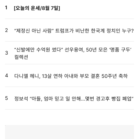
많이 본
댓글 순
1
[오늘의 운세/8월 7일]
2
“제정신 아닌 사람” 트럼프가 비난한 한국계 정치인 누구?
“신발에만 수억원 썼다” 선우용여, 50년 모은 ‘명품 구두’
3
컬렉션
4
다니엘 헤니, 13살 연하 아내와 부모 결혼 50주년 축하
5
정보석 “아들, 엄마 믿고 일 안해…몇번 경고후 빵집 폐업”