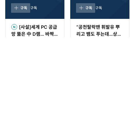
사설
황형준의 법정모독
구독
구독
구독
구독
[사설]세계 PC 공급
“공천탈락땐 휘발유 뿌
망 뚫은 中 D램… 바짝
리고 뱀도 푸는데…상임
다가온 ‘차이나 쇼크’
위 문제로 ‘멱살’은 이례
8시간 전
2026-07-28
적” [황형준의 법정모독]