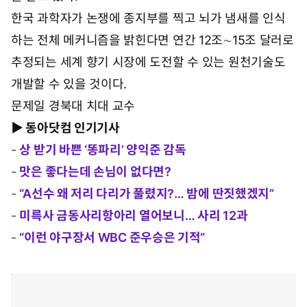
학물질을 진동수만 바꿔 다른 인공향료를 만들 수 있다
는 가능성 때문에 진동이론도 여전히 뇌과학자들의 관심
을 받고 있다.
한국 과학자가 논쟁에 종지부를 찍고 뇌가 냄새를 인식
하는 전체 메커니즘을 밝힌다면 연간 12조∼15조 달러로
추정되는 세계 향기 시장에 도전할 수 있는 원천기술도
개발할 수 있을 것이다.
문제일 경북대 치대 교수
▶ 동아닷컴 인기기사
-
상 받기 바쁜 ‘똥파리’ 양익준 감독
-
맛은 좋다는데 손님이 없다면?
-
“A선수 왜 저리 다리가 풀렸지?… 밤에 딴짓했겠지”
-
미륵사 금동사리항아리 열어보니… 사리 12과
-
“이런 야구장서 WBC 준우승은 기적”