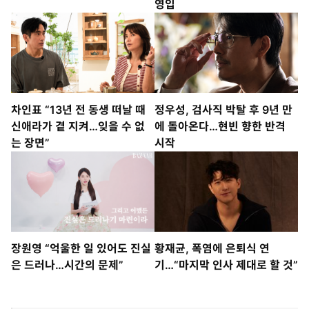
영입
차인표 “13년 전 동생 떠날 때
정우성, 검사직 박탈 후 9년 만
신애라가 곁 지켜…잊을 수 없
에 돌아온다…현빈 향한 반격
는 장면”
시작
장원영 “억울한 일 있어도 진실
황재균, 폭염에 은퇴식 연
은 드러나…시간의 문제”
기…“마지막 인사 제대로 할 것”