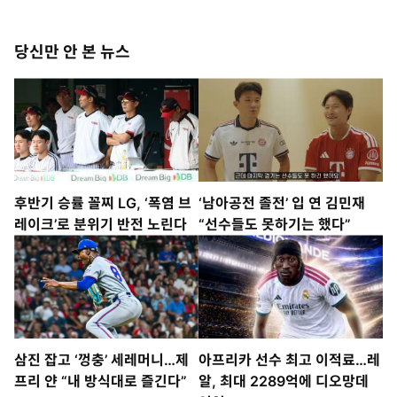
당신만 안 본 뉴스
후반기 승률 꼴찌 LG, ‘폭염 브
‘남아공전 졸전’ 입 연 김민재
레이크’로 분위기 반전 노린다
“선수들도 못하기는 했다”
삼진 잡고 ‘껑충’ 세레머니…제
아프리카 선수 최고 이적료…레
프리 얀 “내 방식대로 즐긴다”
알, 최대 2289억에 디오망데