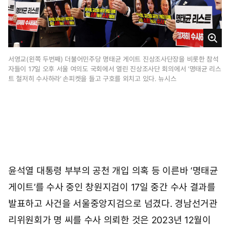
0
8
시
3
크
7
분
게
서영교(왼쪽 두번째) 더불어민주당 명태균 게이트 진상조사단장을 비롯한 참석
자들이 17일 오후 서울 여의도 국회에서 열린 진상조사단 회의에서 ‘명태균 리스
보
트 철저히 수사하라’ 손피켓을 들고 구호를 외치고 있다. 뉴시스
기
윤석열 대통령 부부의 공천 개입 의혹 등 이른바 ‘명태균
게이트’를 수사 중인 창원지검이 17일 중간 수사 결과를
발표하고 사건을 서울중앙지검으로 넘겼다. 경남선거관
리위원회가 명 씨를 수사 의뢰한 것은 2023년 12월이