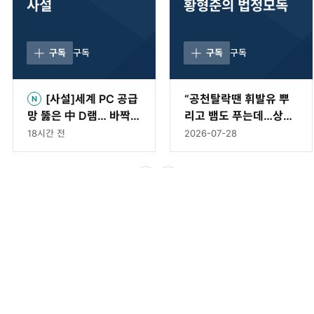
사설
황형준의 법정모독
구독
구독
구독
구독
[사설]세계 PC 공급
“공천탈락땐 휘발유 뿌
망 뚫은 中 D램… 바짝
리고 뱀도 푸는데…상임
다가온 ‘차이나 쇼크’
위 문제로 ‘멱살’은 이례
18시간 전
2026-07-28
적” [황형준의 법정모독]
1
/
4