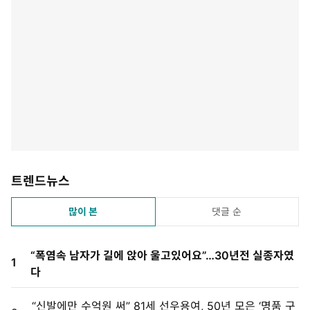
트렌드뉴스
많이 본
댓글 순
“폭염속 남자가 길에 앉아 울고있어요”…30년전 실종자였
1
다
“신발에만 수억원 써” 81세 선우용여, 50년 모은 ‘명품 구