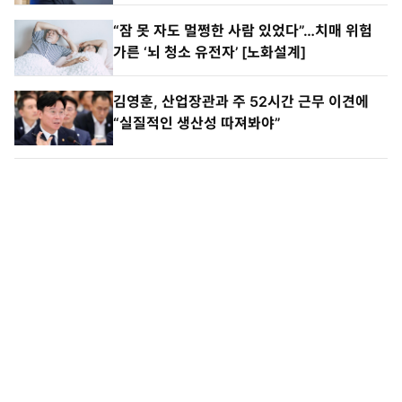
“잠 못 자도 멀쩡한 사람 있었다”…치매 위험
가른 ‘뇌 청소 유전자’ [노화설계]
김영훈, 산업장관과 주 52시간 근무 이견에
“실질적인 생산성 따져봐야”