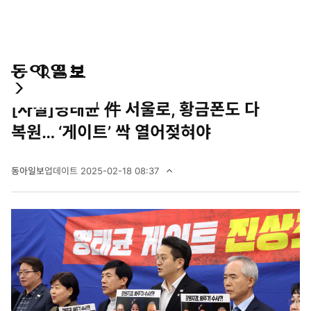
통
마
전
오피니언
사설
합
이
체
[사설]명태균 件 서울로, 황금폰도 다
검
페
메
색
이
뉴
복원… ‘게이트’ 싹 열어젖혀야
지
펼
치
동아일보
업데이트
2025-02-18 08:37
기
2
0
2
5
년
2
월
1
8
일