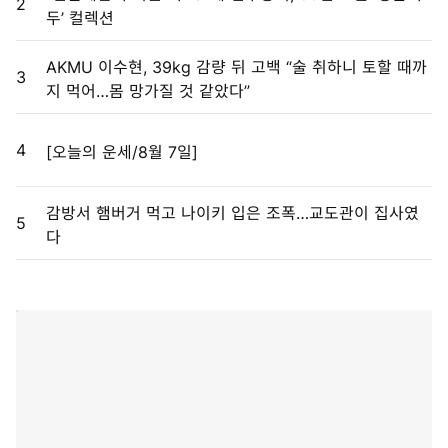
2
두’ 컬렉션
AKMU 이수현, 39kg 감량 뒤 고백 “술 취하니 토할 때까
3
지 먹어…몸 망가질 것 같았다”
4
[오늘의 운세/8월 7일]
감방서 햄버거 먹고 나이키 입은 조폭…교도관이 집사였
5
다