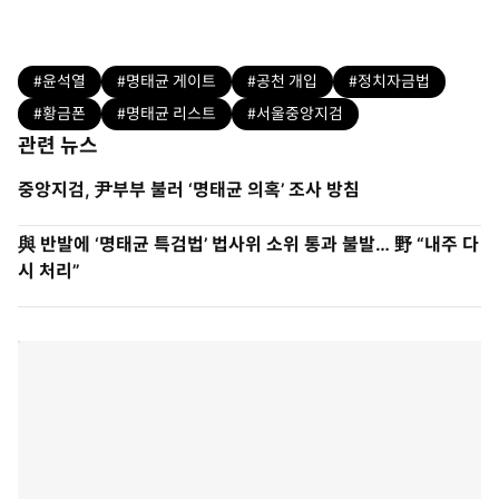
#윤석열
#명태균 게이트
#공천 개입
#정치자금법
#황금폰
#명태균 리스트
#서울중앙지검
관련 뉴스
중앙지검, 尹부부 불러 ‘명태균 의혹’ 조사 방침
與 반발에 ‘명태균 특검법’ 법사위 소위 통과 불발… 野 “내주 다
시 처리”