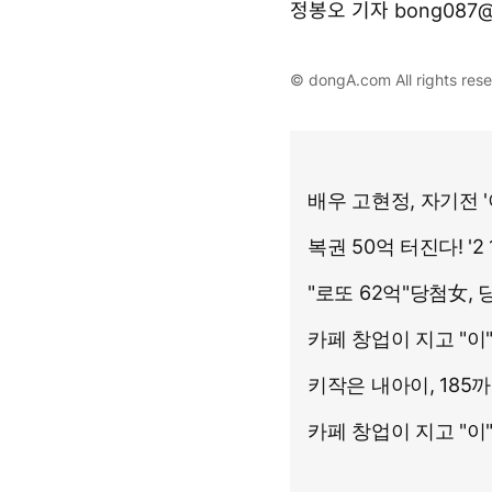
정봉오 기자 bong087@
© dongA.com All rights