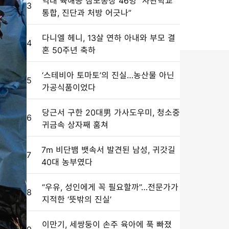
역대 육해공 참모총장 46명 “사관학교
3
통합, 진단과 처방 어긋나”
다니엘 헤니, 13살 연하 아내와 부모 결
4
혼 50주년 축하
‘스테비아 토마토’의 진실…농산물 아닌
5
가공식품이었다
당근서 구한 20대男 가사도우미, 청소중
6
귀금속 상자째 훔쳐
7m 비단뱀 뱃속서 발견된 남성, 귀갓길
7
40대 농부였다
“우유, 성인에게 꼭 필요할까”…전문가가
8
지적한 ‘뜻밖의 진실’
이만기, 세쌍둥이 손주 육아에 푹 빠졌