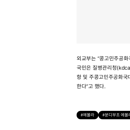
외교부는 “콩고민주공화국
국민은 질병관리청(kdca
항 및 주콩고민주공화국
한다”고 했다.
#에볼라
#분디부조 에볼