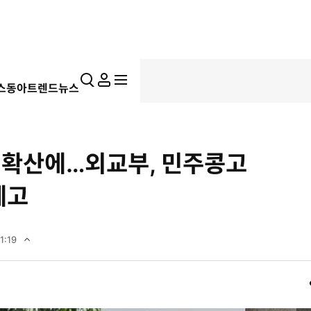
통
마
전
스동아
트렌드뉴스
합
이
체
검
페
메
색
이
뉴
지
펼
’ 확산에…외교부, 민주콩고
치
기
예고
1:19