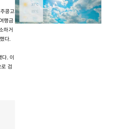
민주콩고
(여행금
취소하거
했다.
M
u
다. 이
t
으로 검
e