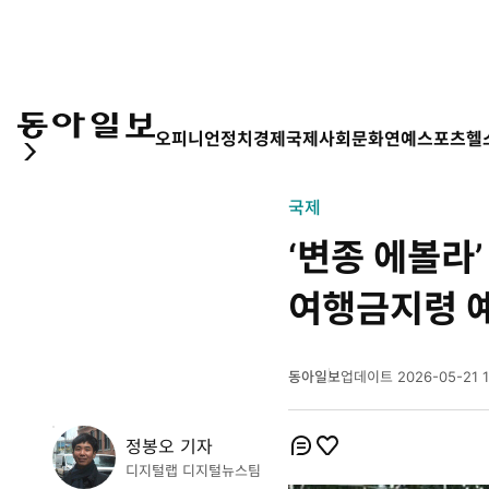
오피니언
정치
경제
국제
사회
문화
연예
스포츠
헬
국제
‘변종 에볼라
여행금지령 
동아일보
업데이트
2026-05-21 1
2
0
2
정봉오 기자
개
6
개
코
좋
디지털랩 디지털뉴스팀
년
멘
아