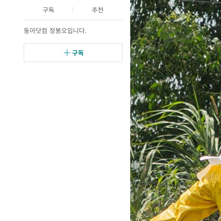
5
트
요
구독
추천
월
2
동아닷컴 정봉오입니다.
1
일
1
구독
1
시
1
9
분