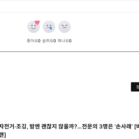
좋아요
0
슬퍼요
0
화나요
0
개
개
개
자전거·조깅, 밤엔 괜찮지 않을까?…전문의 3명은 ‘손사래’ 
랜]