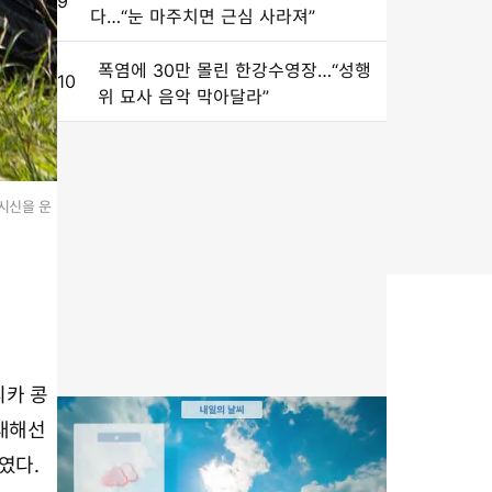
9
다…“눈 마주치면 근심 사라져”
폭염에 30만 몰린 한강수영장…“성행
10
위 묘사 음악 막아달라”
시신을 운
리카 콩
대해선
였다.