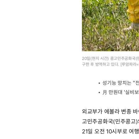
20일(현지 시간) 콩고민주공화국
구한 후 방역하고 있다. [루암파라=
외교부가 에볼라 변종 바
고민주공화국(민주콩고)의
21일 오전 10시부로 여