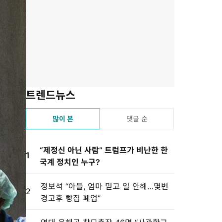
유
겨
스
자
린
하
찾
듣
크
트
기
기
기
기
설
정
트렌드뉴스
많이 본
댓글 순
“제정신 아닌 사람” 트럼프가 비난한 한
1
국계 정치인 누구?
정보석 “아들, 엄마 믿고 일 안해…몇번
2
경고후 빵집 폐업”