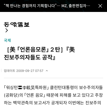
“책 만나는 경험까지 기획합니다”… MZ, 출판편집자
전
꿈꾼다
체
메
뉴
통
마
전
닫
합
이
체
기
검
페
메
국제
색
이
뉴
［美 「언론음모론」２탄］『美
지
펼
치
진보주의자들도 공작』
기
업데이트
2009-09-27 07:57
2
0
0
「워싱턴〓李載昊특파원」 클린턴대통령이 보수주의자들
9
년
(공화당)의 「언론 음모」 때문에 피해를 보고 있다고 주장
9
월
하는 백악관측의 보고서가 공개되자 이번에는 진보주의
2