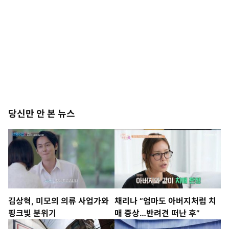
당신만 안 본 뉴스
김상혁, 미모의 의류 사업가와
채리나 “엄마도 아버지처럼 치
핑크빛 분위기
매 증상…반려견 떠난 후”