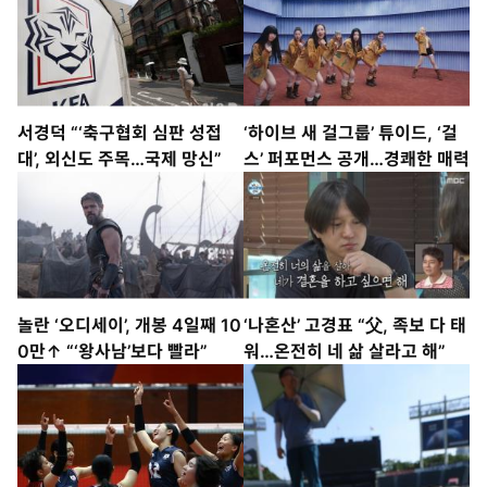
서경덕 “‘축구협회 심판 성접
‘하이브 새 걸그룹’ 튜이드, ‘걸
대’, 외신도 주목…국제 망신”
스’ 퍼포먼스 공개…경쾌한 매력
놀란 ‘오디세이’, 개봉 4일째 10
‘나혼산’ 고경표 “父, 족보 다 태
0만↑ “‘왕사남’보다 빨라”
워…온전히 네 삶 살라고 해”