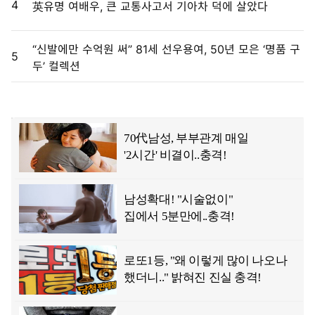
4
英유명 여배우, 큰 교통사고서 기아차 덕에 살았다
“신발에만 수억원 써” 81세 선우용여, 50년 모은 ‘명품 구
5
두’ 컬렉션