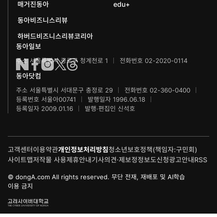
동아뮤지컬콩쿠르
신문박물관
매거진동아
edu+
어린이과학동아
동아비즈니스리뷰
동아무용콩쿠르
화정평화재단
하버드비즈니스리뷰코리아
수학동아
동아주니어음악콩쿠르
하서학술재단
동아일보
주소 서울특별시 종로구 청계천로 1
전화번호 02-2020-0114
어린이수학동아
동아주니어국악콩쿠르
동아닷컴
브랜더쿠
동아마라톤
주소 서울특별시 서대문구 충정로 29
전화번호 02-360-0400
등록번호 서울아00741
발행일자 1996.06.18
IT동아
동아연극상
등록일자 2009.01.16
발행·편집인 신석호
게임동아
LG와 함께 하는 서울국제음악콩쿠르
고객센터
이용약관
개인정보처리방침
청소년보호정책(책임자:구민회)
제주 국제사진공모전
사이트맵
저작물 사용
제휴안내
기사의견·제보
정정보도신청
광고안내
RSS
© dongA.com All rights reserved. 무단 전재, 재배포 및 AI학습
이용 금지