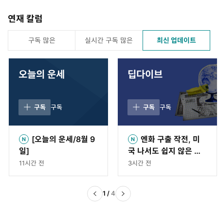
연재 칼럼
구독 많은
실시간 구독 많은
최신 업데이트
오늘의 운세
딥다이브
구독
구독
구독
구독
[오늘의 운세/8월 9
엔화 구출 작전, 미
일]
국 나서도 쉽지 않은 이
유 (feat. 다카이치의 함
11시간 전
3시간 전
정)[딥다이브]
1
/
4