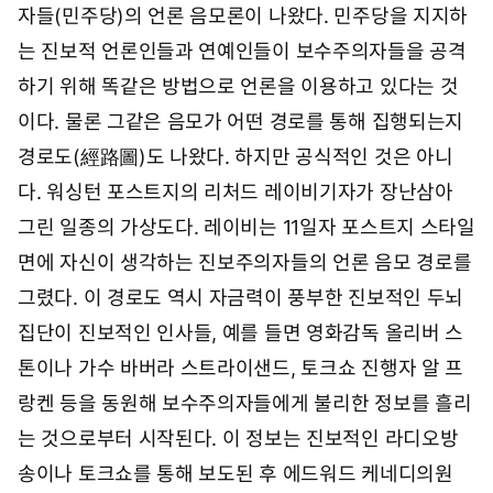
자들(민주당)의 언론 음모론이 나왔다. 민주당을 지지하
7
일
는 진보적 언론인들과 연예인들이 보수주의자들을 공격
0
7
하기 위해 똑같은 방법으로 언론을 이용하고 있다는 것
시
이다. 물론 그같은 음모가 어떤 경로를 통해 집행되는지
5
7
경로도(經路圖)도 나왔다. 하지만 공식적인 것은 아니
분
다. 워싱턴 포스트지의 리처드 레이비기자가 장난삼아
그린 일종의 가상도다. 레이비는 11일자 포스트지 스타일
면에 자신이 생각하는 진보주의자들의 언론 음모 경로를
그렸다. 이 경로도 역시 자금력이 풍부한 진보적인 두뇌
집단이 진보적인 인사들, 예를 들면 영화감독 올리버 스
톤이나 가수 바버라 스트라이샌드, 토크쇼 진행자 알 프
랑켄 등을 동원해 보수주의자들에게 불리한 정보를 흘리
는 것으로부터 시작된다. 이 정보는 진보적인 라디오방
송이나 토크쇼를 통해 보도된 후 에드워드 케네디의원