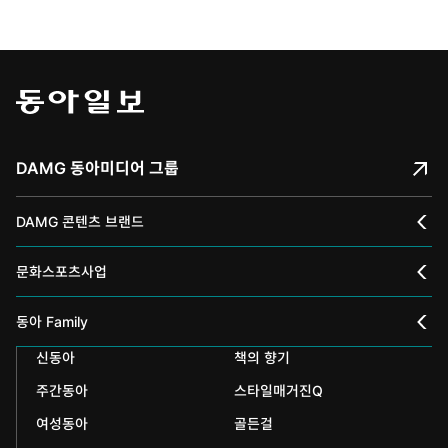
DAMG 동아미디어 그룹
DAMG 콘텐츠 브랜드
채널A
문화스포츠사업
스포츠동아
동아 신춘문예
동아 Family
어린이동아
신동아
책의 향기
동아국악콩쿠르
인촌기념회
주간동아
스타일매거진Q
에듀동아
동아음악콩쿠르
일민미술관
여성동아
골든걸
과학동아