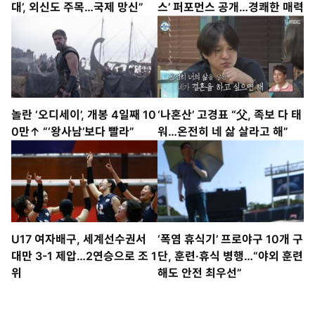
대’, 외신도 주목…국제 망신”
스’ 퍼포먼스 공개…경쾌한 매력
놀란 ‘오디세이’, 개봉 4일째 10
‘나혼산’ 고경표 “父, 족보 다 태
0만↑ “‘왕사남’보다 빨라”
워…온전히 네 삶 살라고 해”
U17 여자배구, 세계선수권서
‘폭염 휴식기’ 프로야구 10개 구
대만 3-1 제압…2연승으로 조 1
단, 훈련·휴식 병행…“야외 훈련
위
해도 안전 최우선”