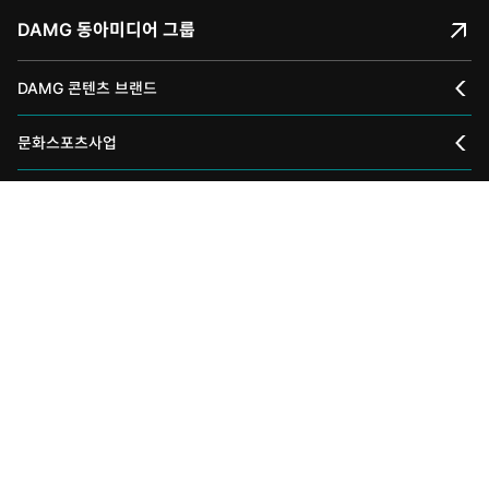
DAMG 동아미디어 그룹
DAMG 콘텐츠 브랜드
채널A
문화스포츠사업
스포츠동아
동아 신춘문예
동아 Family
어린이동아
신동아
책의 향기
동아국악콩쿠르
인촌기념회
주간동아
스타일매거진Q
에듀동아
동아음악콩쿠르
일민미술관
여성동아
골든걸
과학동아
동아뮤지컬콩쿠르
신문박물관
매거진동아
edu+
어린이과학동아
동아비즈니스리뷰
동아무용콩쿠르
화정평화재단
하버드비즈니스리뷰코리아
수학동아
동아주니어음악콩쿠르
하서학술재단
동아일보
주소 서울특별시 종로구 청계천로 1
전화번호 02-2020-0114
어린이수학동아
동아주니어국악콩쿠르