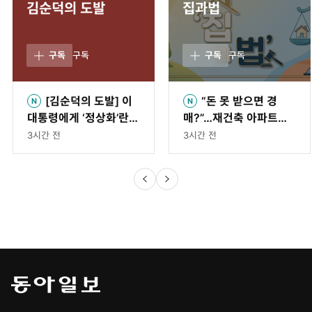
김순덕의 도발
집과법
구독
구독
구독
구독
[김순덕의 도발] 이
“돈 못 받으면 경
대통령에게 ‘정상화’란
매?”…재건축 아파트는
무엇인가
얘기가 다르다 [집과법]
3시간 전
3시간 전