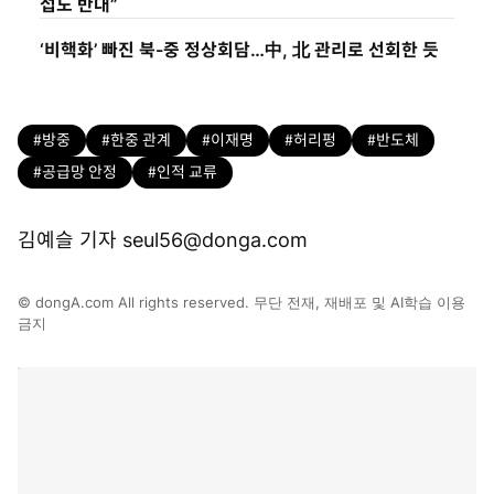
섭도 반대”
‘비핵화’ 빠진 북-중 정상회담…中, 北 관리로 선회한 듯
#방중
#한중 관계
#이재명
#허리펑
#반도체
#공급망 안정
#인적 교류
김예슬 기자 seul56@donga.com
© dongA.com All rights reserved. 무단 전재, 재배포 및 AI학습 이용
금지