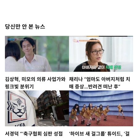
당신만 안 본 뉴스
김상혁, 미모의 의류 사업가와
채리나 “엄마도 아버지처럼 치
핑크빛 분위기
매 증상…반려견 떠난 후”
서경덕 “‘축구협회 심판 성접
‘하이브 새 걸그룹’ 튜이드, ‘걸