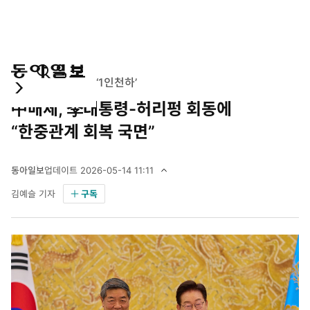
통
마
전
국제
시진핑 3연임 ‘1인천하’
합
이
체
中매체, 李대통령-허리펑 회동에
검
페
메
색
이
뉴
“한중관계 회복 국면”
지
펼
치
동아일보
업데이트
2026-05-14 11:11
기
2
김예슬 기자
구독
0
2
6
년
5
월
1
4
일