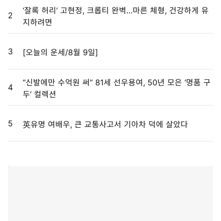
‘잘록 허리’ 고현정, 크롭티 완벽…마른 체형, 건강하게 유
2
지하려면
3
[오늘의 운세/8월 9일]
“신발에만 수억원 써” 81세 선우용여, 50년 모은 ‘명품 구
4
두’ 컬렉션
5
英유명 여배우, 큰 교통사고서 기아차 덕에 살았다