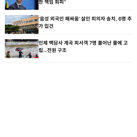
한 책임 회피”
‘음성 외국인 패싸움’ 살인 피의자 송치, 6명 추
가 입건
인제 백담사 계곡 피서객 7명 불어난 물에 고
립…전원 구조