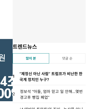
유
겨
스
자
린
하
찾
듣
크
트
기
기
기
기
설
정
트렌드뉴스
많이 본
댓글 순
“제정신 아닌 사람” 트럼프가 비난한 한
1
국계 정치인 누구?
정보석 “아들, 엄마 믿고 일 안해…몇번
2
경고후 빵집 폐업”