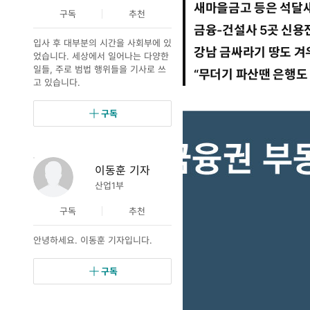
새마을금고 등은 석달새
1
트
요
구독
추천
2
금융-건설사 5곳 신용
월
입사 후 대부분의 시간을 사회부에 있
1
강남 금싸라기 땅도 겨
었습니다. 세상에서 일어나는 다양한
2
일들, 주로 범법 행위들을 기사로 쓰
“무더기 파산땐 은행도 
일
고 있습니다.
0
3
시
구독
0
0
분
이동훈 기자
산업1부
구독
추천
안녕하세요. 이동훈 기자입니다.
구독