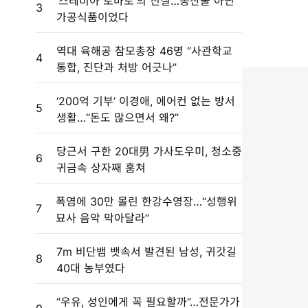
‘스테비아 토마토’의 진실…농산물 아닌
3
가공식품이었다
역대 육해공 참모총장 46명 “사관학교
4
통합, 진단과 처방 어긋나”
‘200억 기부’ 이경애, 에어컨 없는 방서
5
생활…“돈도 많으면서 왜?”
당근서 구한 20대男 가사도우미, 청소중
6
귀금속 상자째 훔쳐
폭염에 30만 몰린 한강수영장…“성행위
7
묘사 음악 막아달라”
7m 비단뱀 뱃속서 발견된 남성, 귀갓길
8
40대 농부였다
“우유, 성인에게 꼭 필요할까”…전문가가