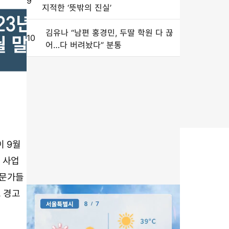
9
지적한 ‘뜻밖의 진실’
김유나 “남편 홍경민, 두딸 학원 다 끊
10
어…다 버려놨다” 분통
 9월
F 사업
전문가들
고 경고