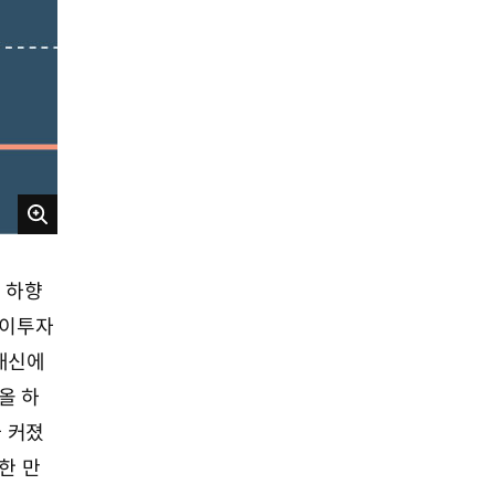
크
게
보
 하향
기
하이투자
대신에
올 하
가 커졌
한 만