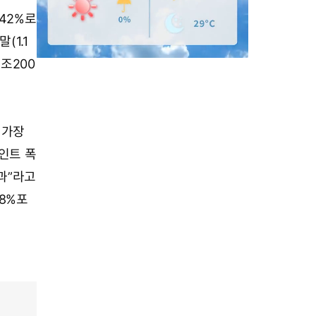
.42%로
(1.1
1조200
M
u
 가장
t
포인트 폭
e
과”라고
38%포