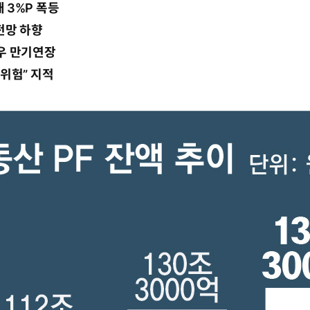
 3%P 폭등
전망 하향
우 만기연장
위험” 지적