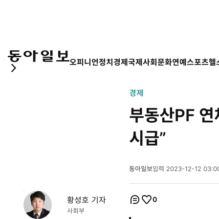
오피니언
정치
경제
국제
사회
문화
연예
스포츠
헬
경제
부동산PF 연
시급”
동아일보
입력
2023-12-12 03:0
2
0
2
황성호 기자
0
개
3
개
코
좋
사회부
년
멘
아