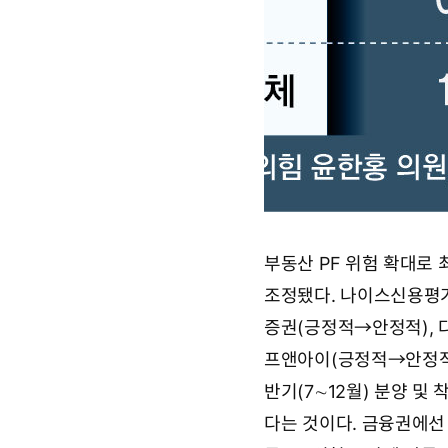
부동산 PF 위험 확대로 
조정됐다. 나이스신용평가
증권(긍정적→안정적), 
프앤아이(긍정적→안정적)
반기(7∼12월) 분양 및
다는 것이다. 금융권에선