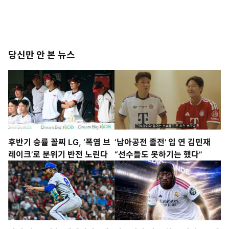
당신만 안 본 뉴스
후반기 승률 꼴찌 LG, ‘폭염 브
‘남아공전 졸전’ 입 연 김민재
레이크’로 분위기 반전 노린다
“선수들도 못하기는 했다”