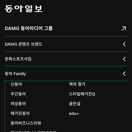
DAMG 동아미디어 그룹
DAMG 콘텐츠 브랜드
채널A
문화스포츠사업
스포츠동아
동아 신춘문예
동아 Family
어린이동아
신동아
책의 향기
동아국악콩쿠르
인촌기념회
주간동아
스타일매거진Q
에듀동아
동아음악콩쿠르
일민미술관
여성동아
골든걸
과학동아
동아뮤지컬콩쿠르
신문박물관
매거진동아
edu+
어린이과학동아
동아비즈니스리뷰
동아무용콩쿠르
화정평화재단