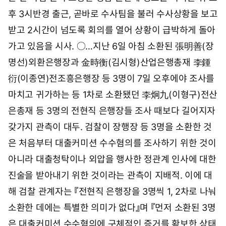
시
후 3시반경 출근, 곧바로 수사팀을 불러 수사상황을 보고
2
5
받고 2시간이 넘도록 회의를 열어 상황이 급박하게 돌아
분
가고 있음을 시사. ○…지난 6일 아침 소환된 張明善(장
명선)외환은행장과 金時衡(김시형)산업은행총재 李鍾
衍(이종연)전조흥은행장 등 3명이 7일 오후에야 조사를
마치고 귀가하는 등 1차로 소환됐던 李炯九(이형구)전산
은총재 등 3명의 전현직 은행장들 조사 때보다 길어지자
갖가지 관측이 대두. 검찰이 장행장 등 3명을 소환한 것
은 처음부터 대출커미션 수수혐의를 조사하기 위한 것이
아니라 대출청탁이나 외압을 행사한 정관계 인사에 대한
진술을 받아내기 위한 것이라는 관측이 지배적. 이에 대
해 검찰 관계자는 『전현직 은행장을 3명씩 1, 2차로 나눠
소환한 데에는 특별한 의미가 없다』며 『먼저 소환된 3명
은 대출커미션 수수혐의에 구체적인 증거를 확보한 상태