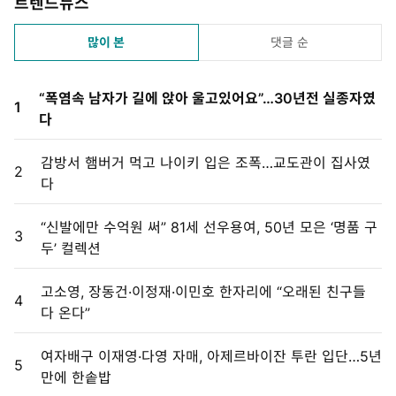
트렌드뉴스
많이 본
댓글 순
“폭염속 남자가 길에 앉아 울고있어요”…30년전 실종자였
1
다
감방서 햄버거 먹고 나이키 입은 조폭…교도관이 집사였
2
다
“신발에만 수억원 써” 81세 선우용여, 50년 모은 ‘명품 구
3
두’ 컬렉션
고소영, 장동건·이정재·이민호 한자리에 “오래된 친구들
4
다 온다”
여자배구 이재영·다영 자매, 아제르바이잔 투란 입단…5년
5
만에 한솥밥