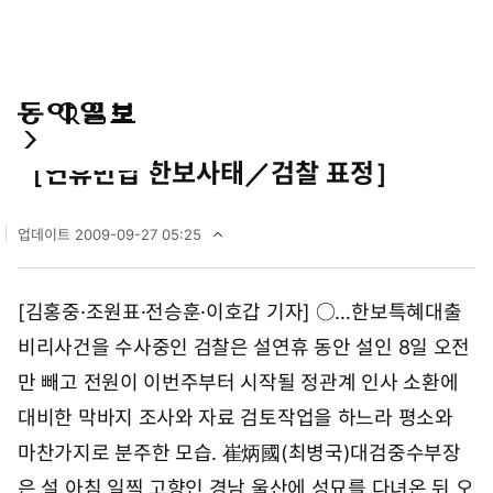
통
마
전
사회
합
이
체
［연휴반납 한보사태／검찰 표정］
검
페
메
색
이
뉴
지
펼
업데이트
2009-09-27 05:25
치
2
기
0
0
[김홍중·조원표·전승훈·이호갑 기자] ○…한보특혜대출
9
년
비리사건을 수사중인 검찰은 설연휴 동안 설인 8일 오전
9
월
만 빼고 전원이 이번주부터 시작될 정관계 인사 소환에
2
대비한 막바지 조사와 자료 검토작업을 하느라 평소와
7
일
마찬가지로 분주한 모습. 崔炳國(최병국)대검중수부장
0
5
은 설 아침 일찍 고향인 경남 울산에 성묘를 다녀온 뒤 오