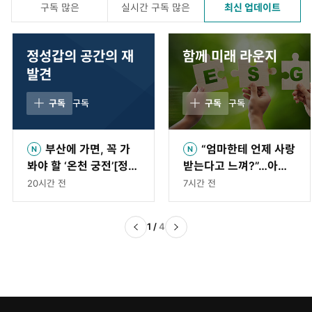
구독 많은
실시간 구독 많은
최신 업데이트
정성갑의 공간의 재
함께 미래 라운지
발견
구독
구독
구독
구독
부산에 가면, 꼭 가
“엄마한테 언제 사랑
봐야 할 ‘온천 궁전’[정성
받는다고 느껴?”…아이
갑의 공간의 재발견]
의 대답 담는 영상 공모
20시간 전
7시간 전
전
1
/
4