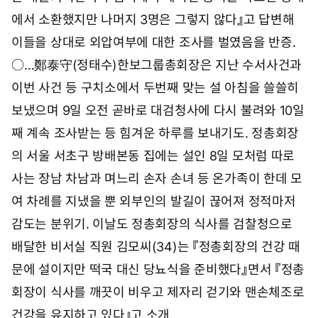
에서 소환했지만 나머지 3명은 그렇지 않다』고 답변해
이들을 상대로 외압여부에 대한 조사를 벌였음을 반증.
○…鄭泰守(정태수)한보그룹총회장은 지난 수서사건과
이번 사건 등 구치소에서 두번째 맞는 설 아침을 쓸쓸히
보냈으며 9일 오전 곧바로 대검청사에 다시 불려와 10일
째 계속 조사받는 등 힘겨운 하루를 보내기도. 정총회장
의 서울 서초구 방배본동 집에는 설인 8일 모처럼 따로
사는 장남 차남과 며느리 손자 손녀 등 온가족이 한데 모
여 차례를 지냈을 뿐 외부인의 발길이 끊어져 정적마저
감도는 분위기. 이날도 정총회장의 식사를 검찰청으로
배달한 비서실 직원 김모씨(34)는 『정총회장의 건강 때
문에 설이지만 떡국 대신 당뇨식을 준비했다』면서 『정총
회장이 식사를 깨끗이 비우고 제자리 걷기와 맨손체조로
건강을 유지하고 있다』고 소개.