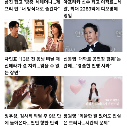
삼진 잡고 ‘껑충’ 세레머니…제
아프리카 선수 최고 이적료…레
프리 얀 “내 방식대로 즐긴다”
알, 최대 2289억에 디오망데
영입
차인표 “13년 전 동생 떠날 때
신동엽 ‘대학로 공연장 폄훼’ 논
신애라가 곁 지켜…잊을 수 없
란에…“경솔한 언행 사과”
는 장면”
정우성, 검사직 박탈 후 9년 만
장원영 “억울한 일 있어도 진실
에 돌아온다…현빈 향한 반격
은 드러나…시간의 문제”