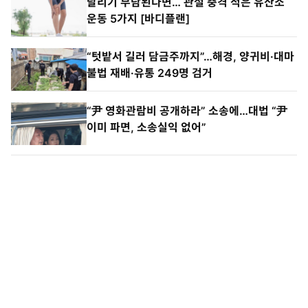
달리기 부담된다면… 관절 충격 적은 유산소
운동 5가지 [바디플랜]
“텃밭서 길러 담금주까지”…해경, 양귀비·대마
불법 재배·유통 249명 검거
“尹 영화관람비 공개하라” 소송에…대법 “尹
이미 파면, 소송실익 없어”