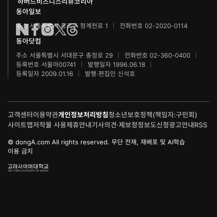
하버드비즈니스리뷰코리아
수학동아
동아주니어음악콩쿠르
하서학술재단
동아일보
주소 서울특별시 종로구 청계천로 1
전화번호 02-2020-0114
어린이수학동아
동아주니어국악콩쿠르
동아닷컴
브랜더쿠
동아마라톤
주소 서울특별시 서대문구 충정로 29
전화번호 02-360-0400
등록번호 서울아00741
발행일자 1996.06.18
IT동아
동아연극상
등록일자 2009.01.16
발행·편집인 신석호
게임동아
LG와 함께 하는 서울국제음악콩쿠르
고객센터
이용약관
개인정보처리방침
청소년보호정책(책임자:구민회)
제주 국제사진공모전
사이트맵
저작물 사용
제휴안내
기사의견·제보
정정보도신청
광고안내
RSS
© dongA.com All rights reserved. 무단 전재, 재배포 및 AI학습
이용 금지