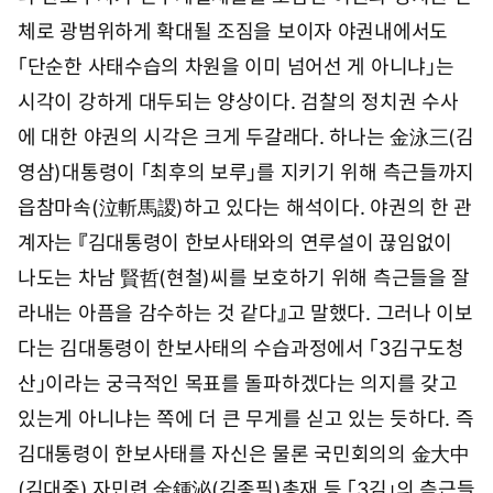
0
5
체로 광범위하게 확대될 조짐을 보이자 야권내에서도
시
「단순한 사태수습의 차원을 이미 넘어선 게 아니냐」는
1
9
시각이 강하게 대두되는 양상이다. 검찰의 정치권 수사
분
에 대한 야권의 시각은 크게 두갈래다. 하나는 金泳三(김
영삼)대통령이 「최후의 보루」를 지키기 위해 측근들까지
읍참마속(泣斬馬謖)하고 있다는 해석이다. 야권의 한 관
계자는 『김대통령이 한보사태와의 연루설이 끊임없이
나도는 차남 賢哲(현철)씨를 보호하기 위해 측근들을 잘
라내는 아픔을 감수하는 것 같다』고 말했다. 그러나 이보
다는 김대통령이 한보사태의 수습과정에서 「3김구도청
산」이라는 궁극적인 목표를 돌파하겠다는 의지를 갖고
있는게 아니냐는 쪽에 더 큰 무게를 싣고 있는 듯하다. 즉
김대통령이 한보사태를 자신은 물론 국민회의의 金大中
(김대중) 자민련 金鍾泌(김종필)총재 등 「3김」의 측근들