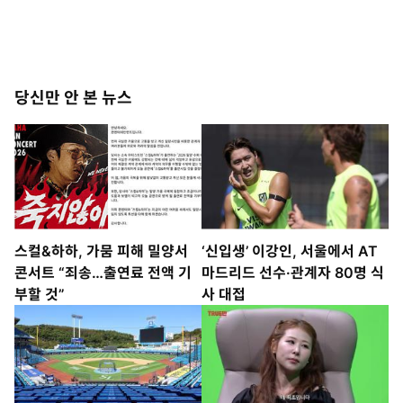
당신만 안 본 뉴스
스컬&하하, 가뭄 피해 밀양서
‘신입생’ 이강인, 서울에서 AT
콘서트 “죄송…출연료 전액 기
마드리드 선수·관계자 80명 식
부할 것”
사 대접