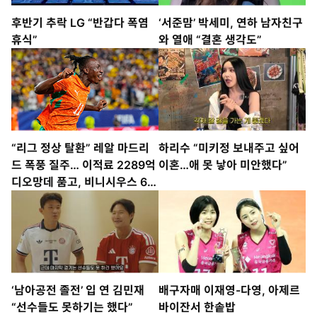
후반기 추락 LG “반갑다 폭염
‘서준맘’ 박세미, 연하 남자친구
휴식”
와 열애 “결혼 생각도”
“리그 정상 탈환” 레알 마드리
하리수 “미키정 보내주고 싶어
드 폭풍 질주… 이적료 2289억
이혼…애 못 낳아 미안했다”
디오망데 품고, 비니시우스 6년
더 붙잡고
‘남아공전 졸전’ 입 연 김민재
배구자매 이재영-다영, 아제르
“선수들도 못하기는 했다”
바이잔서 한솥밥