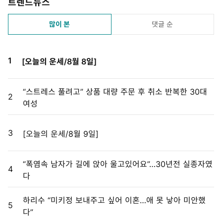
트렌드뉴스
많이 본
댓글 순
1
[오늘의 운세/8월 8일]
“스트레스 풀려고” 상품 대량 주문 후 취소 반복한 30대
2
여성
3
[오늘의 운세/8월 9일]
“폭염속 남자가 길에 앉아 울고있어요”…30년전 실종자였
4
다
하리수 “미키정 보내주고 싶어 이혼…애 못 낳아 미안했
5
다”