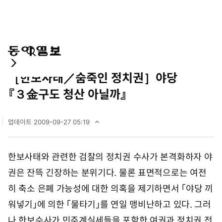
통
마
전
정치
합
이
체
［한보사태／숨죽인 정치권］야당
검
페
메
색
이
뉴
『３金구도 청산 아닐까』
지
펼
치
업데이트
2009-09-27 05:19
기
2
0
0
한보사태와 관련한 검찰의 정치권 수사가 본격화하자 야
9
년
권은 잔뜩 긴장하는 분위기다. 물론 표면적으로는 여전
9
월
히 축소 은폐 가능성에 대한 의혹을 제기하면서 「야당 끼
2
워넣기」에 의한 「물타기」를 연일 맹비난하고 있다. 그러
7
일
나 한보수사가 민주계실세들을 포함한 여권과 정치권 전