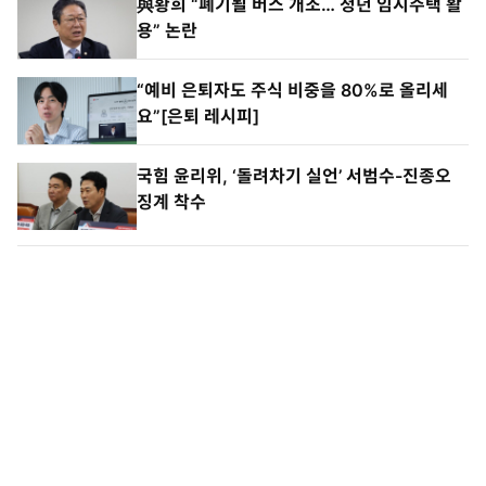
與황희 “폐기될 버스 개조… 청년 임시주택 활
용” 논란
“예비 은퇴자도 주식 비중을 80%로 올리세
요”[은퇴 레시피]
국힘 윤리위, ‘돌려차기 실언’ 서범수-진종오
징계 착수