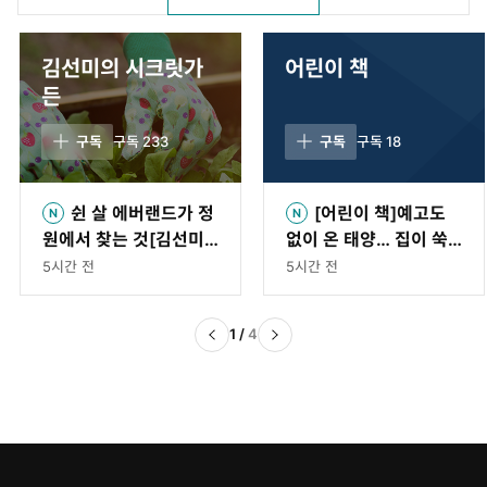
김선미의 시크릿가
어린이 책
든
구독
구독
233
구독
구독
18
쉰 살 에버랜드가 정
[어린이 책]예고도
원에서 찾는 것[김선미
없이 온 태양… 집이 쑥
의 시크릿가든]
대밭 됐어요
5시간 전
5시간 전
1
/
4