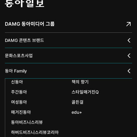
DAMG 동아미디어 그룹
DAMG 콘텐츠 브랜드
채널A
문화스포츠사업
스포츠동아
동아 신춘문예
동아 Family
어린이동아
신동아
책의 향기
동아국악콩쿠르
인촌기념회
주간동아
스타일매거진Q
에듀동아
동아음악콩쿠르
일민미술관
여성동아
골든걸
과학동아
동아뮤지컬콩쿠르
신문박물관
매거진동아
edu+
어린이과학동아
동아비즈니스리뷰
동아무용콩쿠르
화정평화재단
하버드비즈니스리뷰코리아
수학동아
동아주니어음악콩쿠르