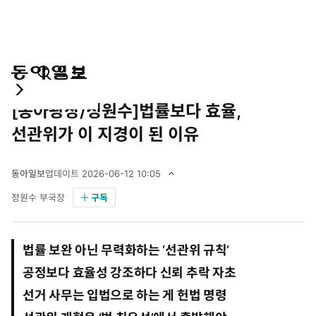
통
마
전
오피니언
동아광장
합
이
체
[동아광장/정원수]법률보다 효율,
검
페
메
색
이
뉴
선관위가 이 지경이 된 이유
지
펼
치
동아일보
업데이트
2026-06-12 10:05
기
2
정원수 부국장
구독
0
2
6
년
법률 보완 아닌 무력화하는 ‘선관위 규칙’
6
월
공정보다 효율성 강조하다 신뢰 추락 자초
1
선거 사무는 입법으로 하는 게 헌법 명령
2
일