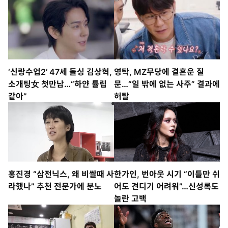
‘신랑수업2’ 47세 돌싱 김상혁,
영탁, MZ무당에 결혼운 질
소개팅女 첫만남…“하얀 튤립
문…“일 밖에 없는 사주” 결과에
같아”
허탈
홍진경 “삼전닉스, 왜 비쌀때 사
한가인, 번아웃 시기 “이틀만 쉬
라했나” 추천 전문가에 분노
어도 견디기 어려워”…신성록도
놀란 고백