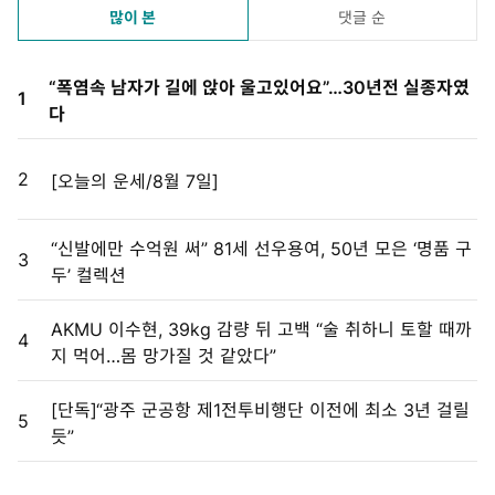
많이 본
댓글 순
“폭염속 남자가 길에 앉아 울고있어요”…30년전 실종자였
1
다
2
[오늘의 운세/8월 7일]
“신발에만 수억원 써” 81세 선우용여, 50년 모은 ‘명품 구
3
두’ 컬렉션
AKMU 이수현, 39kg 감량 뒤 고백 “술 취하니 토할 때까
4
지 먹어…몸 망가질 것 같았다”
[단독]“광주 군공항 제1전투비행단 이전에 최소 3년 걸릴
5
듯”