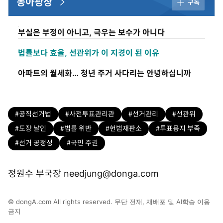
동아광장
구독
부실은 부정이 아니고, 극우는 보수가 아니다
법률보다 효율, 선관위가 이 지경이 된 이유
아파트의 월세화… 청년 주거 사다리는 안녕하십니까
#공직선거법
#사전투표관리관
#선거관리
#선관위
#도장 날인
#법률 위반
#헌법재판소
#투표용지 부족
#선거 공정성
#국민 주권
정원수 부국장 needjung@donga.com
© dongA.com All rights reserved. 무단 전재, 재배포 및 AI학습 이용
금지