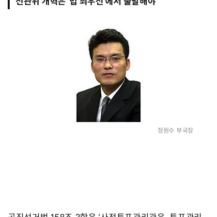
선관위 개혁은 ‘법 최우선’에서 출발해야
1
0
시
0
5
분
정원수 부국장