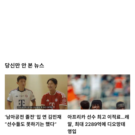
당신만 안 본 뉴스
‘남아공전 졸전’ 입 연 김민재
아프리카 선수 최고 이적료…레
“선수들도 못하기는 했다”
알, 최대 2289억에 디오망데
영입