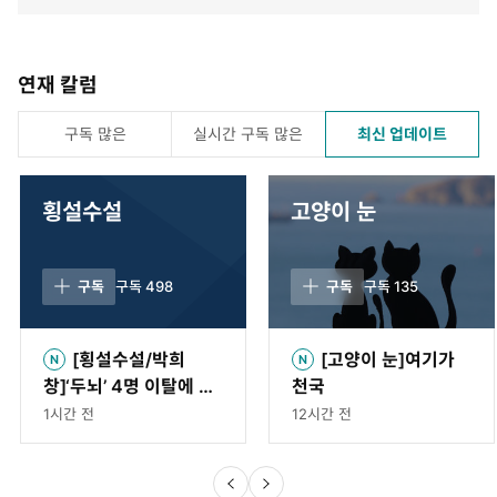
연재 칼럼
구독 많은
실시간 구독 많은
최신 업데이트
횡설수설
고양이 눈
구독
구독
498
구독
구독
135
[횡설수설/박희
[고양이 눈]여기가
창]‘두뇌’ 4명 이탈에 시
천국
총 270조 증발
1시간 전
12시간 전