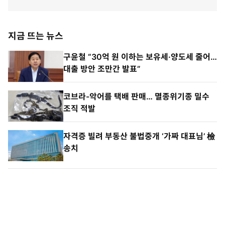
지금 뜨는 뉴스
구윤철 “30억 원 이하는 보유세·양도세 줄어…
대출 방안 조만간 발표”
코브라-악어를 택배 판매… 멸종위기종 밀수
조직 적발
자격증 빌려 부동산 불법중개 ‘가짜 대표님’ 檢
송치