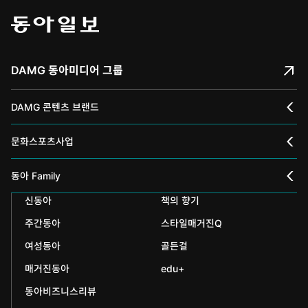
DAMG 동아미디어 그룹
DAMG 콘텐츠 브랜드
채널A
문화스포츠사업
스포츠동아
동아 신춘문예
동아 Family
어린이동아
신동아
책의 향기
동아국악콩쿠르
인촌기념회
주간동아
스타일매거진Q
에듀동아
동아음악콩쿠르
일민미술관
여성동아
골든걸
과학동아
동아뮤지컬콩쿠르
신문박물관
매거진동아
edu+
어린이과학동아
동아비즈니스리뷰
동아무용콩쿠르
화정평화재단