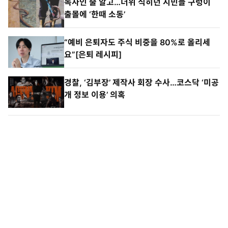
독사인 줄 알고…더위 식히던 시민들 구렁이
출몰에 ‘한때 소동’
“예비 은퇴자도 주식 비중을 80%로 올리세
요”[은퇴 레시피]
경찰, ‘김부장’ 제작사 회장 수사…코스닥 ‘미공
개 정보 이용’ 의혹