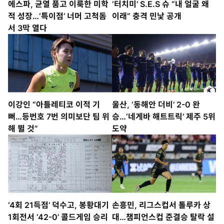
에스파, 균열 품고 이룩한 미학
‘터치미’ S.E.S 슈 “내 얼굴 왜
적 성장…‘특이점’ 너머 고척돔
이래” 충격 민낯 공개
서 3막 열다
이강인 “아틀레티코 이적 기
울산, ‘동해안 더비’ 2-0 완
뻐…등번호 7번 의미보단 팀 위
승…‘네게바 해트트릭’ 제주 5위
해 뛸 것”
도약
‘4회 21득점’ 덕수고, 봉황대기
손흥민, 리그스컵서 톨루카 상
1회전서 ‘42-0’ 콜드게임 승리
대…챔피언스컵 준결승 탈락 설