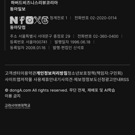
하버드비즈니스리뷰코리아
수학동아
동아주니어음악콩쿠르
하서학술재단
동아일보
주소 서울특별시 종로구 청계천로 1
전화번호 02-2020-0114
어린이수학동아
동아주니어국악콩쿠르
동아닷컴
브랜더쿠
동아마라톤
주소 서울특별시 서대문구 충정로 29
전화번호 02-360-0400
등록번호 서울아00741
발행일자 1996.06.18
IT동아
동아연극상
등록일자 2009.01.16
발행·편집인 신석호
게임동아
LG와 함께 하는 서울국제음악콩쿠르
고객센터
이용약관
개인정보처리방침
청소년보호정책(책임자:구민회)
제주 국제사진공모전
사이트맵
저작물 사용
제휴안내
기사의견·제보
정정보도신청
광고안내
RSS
© dongA.com All rights reserved. 무단 전재, 재배포 및 AI학습
이용 금지