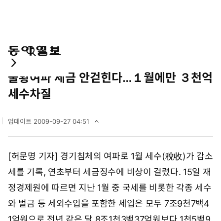
통
마
전
경제
합
이
체
불황여파 세금 안걷힌다…１월에만 ３천억
검
페
메
색
이
뉴
세수차질
지
펼
치
업데이트
2009-09-27 04:51
기
2
0
0
[허문명 기자] 경기침체의 여파로 1월 세수(稅收)가 감소
9
년
세를 기록, 연초부터 세금징수에 비상이 걸렸다. 15일 재
9
월
정경제원에 따르면 지난 1월 중 국세를 비롯한 각종 세수
2
와 벌금 등 세외수입을 포함한 세입은 모두 7조9천7백4
7
일
1억원으로 전년 같은 달 8조1천3백37억원보다 1천5백9