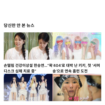
당신만 안 본 뉴스
손떨림 건강이상설 한승연…“목
‘404’로 대박 난 키키, 첫 ‘서머
디스크 심해 치료 중”
송’으로 연속 홈런 도전