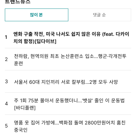
트렌드뉴스
많이 본
댓글 순
엔화 구출 작전, 미국 나서도 쉽지 않은 이유 (feat. 다카이
1
치의 함정)[딥다이브]
천하람, 현역의원 최초 논산훈련소 입소…행군·각개전투
2
훈련
3
서울서 60대 지인끼리 서로 칼부림…2명 모두 사망
주 1회 75분 몰아서 운동했더니…‘뱃살’ 줄인 이 운동법
4
[바디플랜]
명품 옷 집어 가방에…백화점 돌며 2800만원어치 훔친
5
중국인