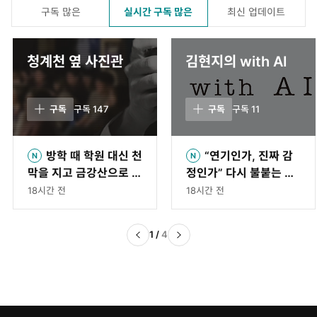
구독 많은
실시간 구독 많은
최신 업데이트
청계천 옆 사진관
김현지의 with AI
구독
구독
147
구독
구독
11
방학 때 학원 대신 천
“연기인가, 진짜 감
막을 지고 금강산으로 떠
정인가” 다시 불붙는 AI
난 소년들[청계천 옆 사
의식 논의[김현지의 wit
18시간 전
18시간 전
진관]
h AI]
1
/
4