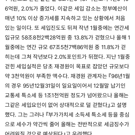
0
4
6억원, 2.0%가 줄었다. 이같은 세입 감소는 정부예산이
시
매년 10% 이상 증가세를 지속하고 있는 상황에서 처음
5
1
있는 일이다. 또 세입진도도 뒤져 작년 1월중에는 연간세
분
입규모 58조8천2백28억원 중 13.8%가 걷혔으나 올해 1
월중에는 연간 규모 67조5천7백86억원 중 11.8%가 걷
히는데 그쳐 작년보다 2.0%포인트가 뒤졌다. 지난 1월중
걷힌 세입실적은 당초 재경원이 목표로 잡았던 규모보다
약 3천억원이 부족한 액수다. 재경원 관계자는 『96년1월
의 경우 95년12월31일이 일요일이어서 12월말 납기인
교통세 특소세 등 1조1천억원 정도가 넘어왔으나 올해는
그같은 세입요인이 없어 상대적으로 덜 걷혔다』고 설명
했다. 그는 그러나 『부가가치세 소득세 특소세 등을 중심
으로 세수가 약간씩 줄어 올해는 전반적으로 세금징수가
어려워질 것으로 예상된다』고 우려했다.