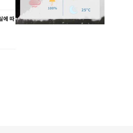
실에 따
M
u
t
e