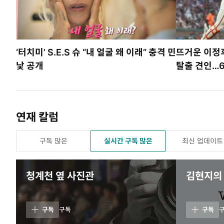
‘터치미’ S.E.S 슈 “내 얼굴 왜 이래” 충격 민
뜨거운 이정후
낯 공개
탈출 견인…
연재 칼럼
구독 많은
실시간 구독 많은
최신 업데이트
청계천 옆 사진관
김현지의 w
구독
구독
구독