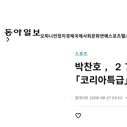
오피니언
정치
경제
국제
사회
문화
연예
스포츠
헬
스포츠
박찬호， ２
「코리아특급
업데이트
2009-09-27 03:53
2
0
0
9
개
좋
년
아