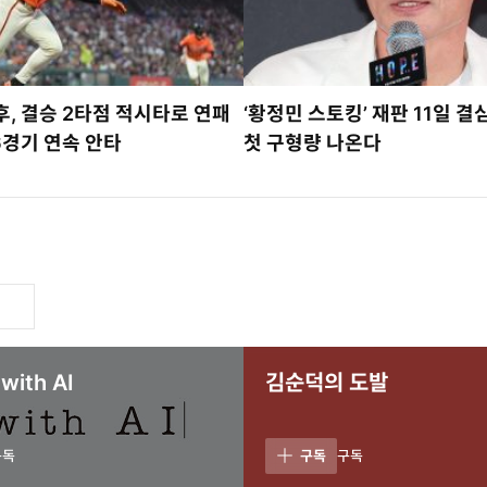
, 결승 2타점 적시타로 연패
‘황정민 스토킹’ 재판 11일 
6경기 연속 안타
첫 구형량 나온다
ith AI
김순덕의 도발
구독
구독
구독