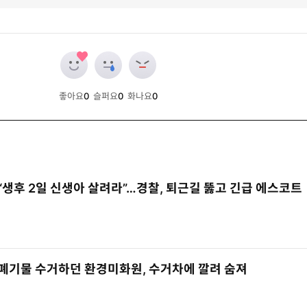
좋아요
0
슬퍼요
0
화나요
0
개
개
개
“생후 2일 신생아 살려라”…경찰, 퇴근길 뚫고 긴급 에스코트
폐기물 수거하던 환경미화원, 수거차에 깔려 숨져