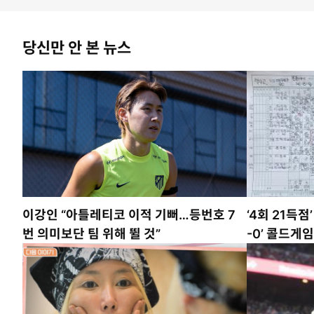
당신만 안 본 뉴스
이강인 “아틀레티코 이적 기뻐…등번호 7
‘4회 21득점
번 의미보단 팀 위해 뛸 것”
-0’ 콜드게