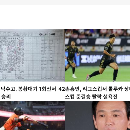
’ 덕수고, 봉황대기 1회전서 ‘42
손흥민, 리그스컵서 톨루카 
임 승리
스컵 준결승 탈락 설욕전