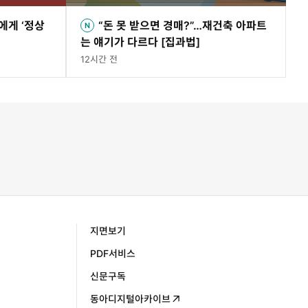
에게 ‘정상
“돈 못 받으면 경매?”…재건축 아파트
는 얘기가 다르다 [집과법]
12시간 전
지면보기
PDF서비스
신문구독
동아디지털아카이브