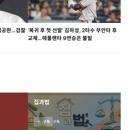
결심공판…검찰
‘복귀 후 첫 선발’ 김하성, 2타수 무안타 후
교체…애틀랜타 9연승은 불발
집과법
구독
구독