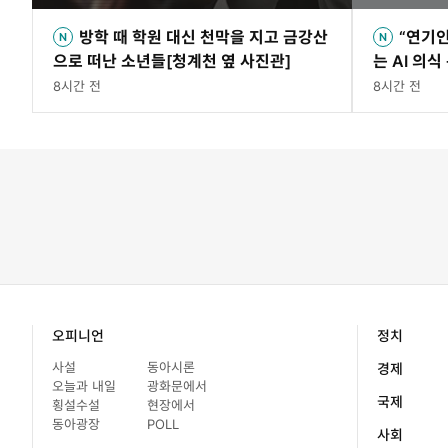
방학 때 학원 대신 천막을 지고 금강산
“연기인
으로 떠난 소년들[청계천 옆 사진관]
는 AI 의식
8시간 전
8시간 전
오피니언
정치
사설
동아시론
경제
오늘과 내일
광화문에서
국제
횡설수설
현장에서
동아광장
POLL
사회