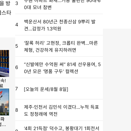
수원 아파트 화재…거동 불편한 90대·6
을 방
3
0대 모녀 참변
급스타
백운산서 80년근 천종산삼 9뿌리 발
4
견…감정가 1.3억원
‘잘록 허리’ 고현정, 크롭티 완벽…마른
5
체형, 건강하게 유지하려면
“신발에만 수억원 써” 81세 선우용여, 5
6
0년 모은 ‘명품 구두’ 컬렉션
7
[오늘의 운세/8월 8일]
제주·인천서 김민석 이겼다…누적 득표
8
도 정청래에 역전
‘4회 21득점’ 덕수고, 봉황대기 1회전서