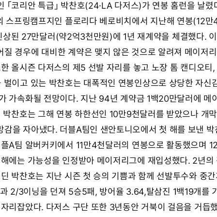
「코리안 특급」 박찬호(24·LA 다저스)가 연봉 홈런을 날렸다
스의 스프링캠프지인 플로리다 베로비치에서 지난해 연봉(12만
% 인상된 27만달러(약2억3천만원)에 1년 재계약을 체결했다. 
어질 경우에 대비한 계약은 맺지 않은 것으로 알려져 메이저
한 올시즌 다저스의 제5 선발 자리를 놓고 노장 톰 캔디오티,
 벌이고 있는 박찬호는 대폭적인 연봉인상으로 상당한 자신
가 가속화될 전망이다. 지난 94년 계약금 1백20만달러에 메
던 박찬호는 그해 연봉 하한선인 10만9천달러를 받았으나 개막
감을 자아냈다. 더블A팀인 샌안토니오에서 첫 해를 보낸 
리플A팀 알버커키에서 11만4천달러의 연봉으로 활동했으며 1
 해에는 가능성을 인정받아 메이저리그에 재입성했다. 2년의
디딘 박찬호는 지난 시즌 첫 승의 기쁨과 함께 선발투수와 중
 2/3이닝을 던져 5승5패, 방어율 3.64,탈삼진 1백19개를 
 자리잡았다. 다저스 구단 또한 3년동안 거북이 걸음을 거듭