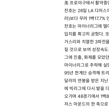
美 프로야구에서 활약중인 
9
요
월
찬호는 26일 LA 다저
2
7
러)보다 무려 1백17.7
일
0
찬호는 마이너리그에 떨
3
입지를 확고히 굳혔다. 또
시
5
거스리와 치열한 3파전을
3
분
질 것으로 보여 성장속도
그에 진출, 화제를 모았
마이너리그로 추락해 실망
95년 한계단 승격해 트
달러의 연봉을 받은 지난
에 빅리그에 다시 발을 
오가며 48경기에서 1백8과
저스 마운드의 한 축으로