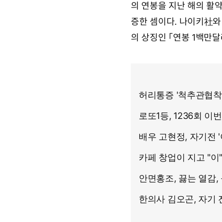
의 연봉을 지난 해의 활
증한 셈이다. 나이키社와
의 상징인 「연봉 1백만