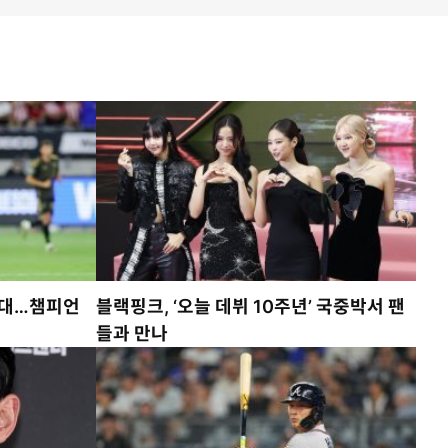
상대…챔피언
블랙핑크, ‘오늘 데뷔 10주년’ 국중박서 팬
들과 만나