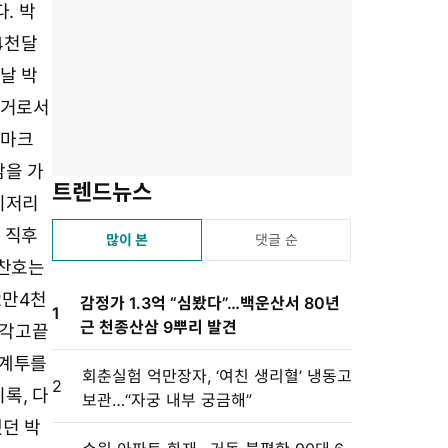
유
겨
스
자
린
. 박
하
찾
듣
크
트
4천달
기
기
기
기
설
이날 박
정
리거로서
 마크
감을 가
트렌드뉴스
이저리
 직후
많이 본
댓글 순
박찬호는
2만4천
감정가 1.3억 “심봤다”…백운산서 80년
1
근 천종산삼 9뿌리 발견
 각고끝
간계투를
회춘실험 억만장자, ‘여친 생리혈’ 냉동고
2
기록, 다
보관…“자궁 내부 궁금해”
했던 박