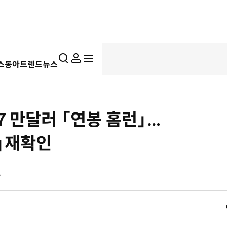
통
마
전
스동아
트렌드뉴스
합
이
체
검
페
메
색
이
뉴
지
펼
７만달러 「연봉 홈런」…
치
기
」재확인