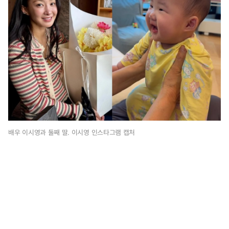
3
시
5
0
분
배우 이시영과 둘째 딸. 이시영 인스타그램 캡처