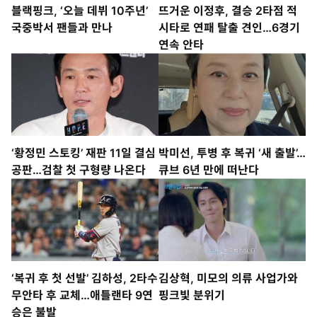
블랙핑크, ‘오늘 데뷔 10주년’
뜨거운 이정후, 결승 2타점 적
국중박서 팬들과 만나
시타로 연패 탈출 견인…6경기
연속 안타
‘황정민 스토킹’ 재판 11일 결심
박미선, 투병 후 복귀 ‘새 출발’…
공판…검찰 첫 구형량 나온다
큐브 6년 만에 떠난다
‘복귀 후 첫 선발’ 김하성, 2타수
김상혁, 미모의 의류 사업가와
무안타 후 교체…애틀랜타 9연
핑크빛 분위기
승은 불발