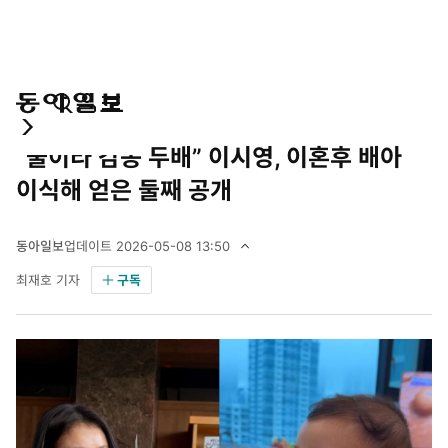
통
마
전
사회
합
이
체
“둘이라 감동 두배” 이시영, 이혼후 배아
검
페
메
색
이
뉴
이식해 얻은 둘째 공개
지
펼
치
동아일보
업데이트
2026-05-08 13:50
기
2
최재호 기자
구독
0
2
6
년
5
월
8
일
1