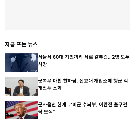
지금 뜨는 뉴스
서울서 60대 지인끼리 서로 칼부림…2명 모두
사망
군복무 마친 천하람, 신교대 재입소해 행군·각
개전투 소화
군사옵션 한계…“미군 수뇌부, 이란전 출구전
략 모색”