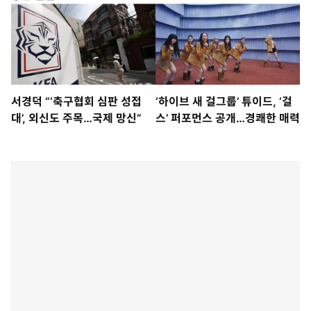
서경덕 “‘축구협회 심판 성접
‘하이브 새 걸그룹’ 튜이드, ‘걸
대’, 외신도 주목…국제 망신”
스’ 퍼포먼스 공개…경쾌한 매력