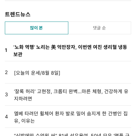
트렌드뉴스
많이 본
댓글 순
‘노화 역행’ 노리는 美 억만장자, 이번엔 여친 생리혈 냉동
1
보관
2
[오늘의 운세/8월 8일]
‘잘록 허리’ 고현정, 크롭티 완벽…마른 체형, 건강하게 유
3
지하려면
엘베 타려던 휠체어 환자 발로 밀어 숨지게 한 간병인 집
4
유, 이유는
“신발에만 수억원 써” 81세 선우용여, 50년 모은 ‘명품 구