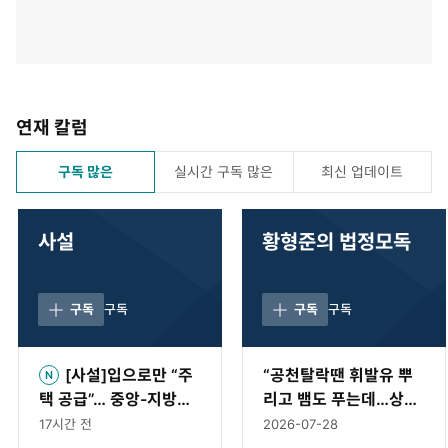
연재 칼럼
구독 많은
실시간 구독 많은
최신 업데이트
사설
황형준의 법정모독
구독
구독
구독
구독
[사설]입으로만 “주
“공천탈락땐 휘발유 뿌
택 공급”… 중앙-지방정
리고 뱀도 푸는데…상임
부, 與野 해법경쟁 나서
위 문제로 ‘멱살’은 이례
17시간 전
2026-07-28
라
적” [황형준의 법정모독]