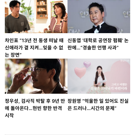
차인표 “13년 전 동생 떠날 때
신동엽 ‘대학로 공연장 폄훼’ 논
신애라가 곁 지켜…잊을 수 없
란에…“경솔한 언행 사과”
는 장면”
정우성, 검사직 박탈 후 9년 만
장원영 “억울한 일 있어도 진실
에 돌아온다…현빈 향한 반격
은 드러나…시간의 문제”
시작