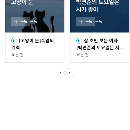
고양이 눈
박연준의 토요일은
시가 좋아
구독
구독
구독
구독
[고양이 눈]폭염의
삼 초만 보는 여자
위력
[박연준의 토요일은 시
가 좋아]〈54〉
10분 전
15분 전