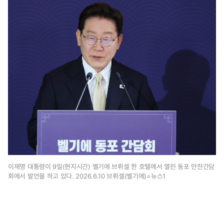
1
4
시
5
3
분
이재명 대통령이 9일(현지시간) 벨기에 브뤼셀 한 호텔에서 열린 동포 만찬간담
회에서 발언을 하고 있다. 2026.6.10 브뤼셀(벨기에)=뉴스1