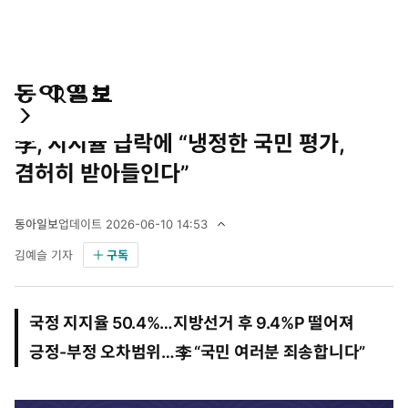
통
마
전
정치
속보
합
이
체
李, 지지율 급락에 “냉정한 국민 평가,
검
페
메
색
이
뉴
겸허히 받아들인다”
지
펼
치
동아일보
업데이트
2026-06-10 14:53
기
2
김예슬 기자
구독
0
2
6
년
국정 지지율 50.4%…지방선거 후 9.4%P 떨어져
6
월
긍정-부정 오차범위…李 “국민 여러분 죄송합니다”
1
0
일