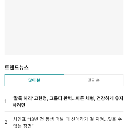
트렌드뉴스
많이 본
댓글 순
‘잘록 허리’ 고현정, 크롭티 완벽…마른 체형, 건강하게 유지
1
하려면
차인표 “13년 전 동생 떠날 때 신애라가 곁 지켜…잊을 수
2
없는 장면”