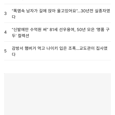
“폭염속 남자가 길에 앉아 울고있어요”…30년전 실종자였
3
다
“신발에만 수억원 써” 81세 선우용여, 50년 모은 ‘명품 구
4
두’ 컬렉션
감방서 햄버거 먹고 나이키 입은 조폭…교도관이 집사였
5
다