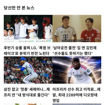
당신만 안 본 뉴스
후반기 승률 꼴찌 LG, ‘폭염 브
‘남아공전 졸전’ 입 연 김민재
레이크’로 분위기 반전 노린다
“선수들도 못하기는 했다”
삼진 잡고 ‘껑충’ 세레머니…제
아프리카 선수 최고 이적료…레
프리 얀 “내 방식대로 즐긴다”
알, 최대 2289억에 디오망데
영입