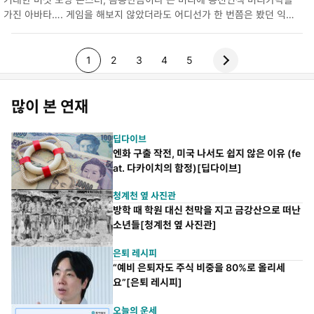
요
트
가진 아바타…. 게임을 해보지 않았더라도 어디선가 한 번쯤은 봤던 익숙
한 그래픽, 바로 2003년 게임 개발사 넥슨이 내놓은 ‘메이플 스토리’의 캐
릭터들입니다. 20∼40대 사이에 친숙한 메이플 스토리의 세계가 서울…
p
p
p
p
p
1
2
3
4
5
a
a
a
a
a
많이 본 연재
g
g
g
g
g
e
e
e
e
e
딥다이브
엔화 구출 작전, 미국 나서도 쉽지 않은 이유 (fe
at. 다카이치의 함정)[딥다이브]
청계천 옆 사진관
방학 때 학원 대신 천막을 지고 금강산으로 떠난
소년들[청계천 옆 사진관]
은퇴 레시피
“예비 은퇴자도 주식 비중을 80%로 올리세
요”[은퇴 레시피]
오늘의 운세