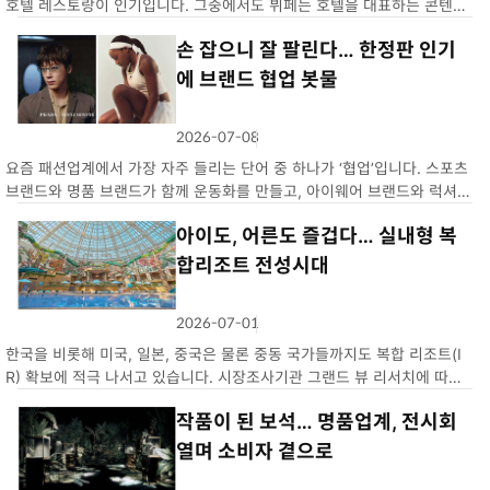
호텔 레스토랑이 인기입니다. 그중에서도 뷔페는 호텔을 대표하는 콘텐츠
로서 많은 소비자의 사랑을 받고 있습니다. 치열한 경쟁이 이어지자 최근
손 잡으니 잘 팔린다… 한정판 인기
리뉴얼(재단장)을 진행한 뷔페들이 여럿 눈에 띕니다. 서울 중구 웨스틴…
에 브랜드 협업 봇물
2026-07-08
좋
개
코
개
아
멘
요즘 패션업계에서 가장 자주 들리는 단어 중 하나가 ‘협업’입니다. 스포츠
요
트
브랜드와 명품 브랜드가 함께 운동화를 만들고, 아이웨어 브랜드와 럭셔리
브랜드가 각자 개성을 담은 제품을 선보이는 식입니다. 7일 업계에 따르면
아이도, 어른도 즐겁다… 실내형 복
아이웨어 브랜드 젠틀몬스터는 최근 이탈리아 럭셔리 브랜드 프라다…
합리조트 전성시대
2026-07-01
좋
개
코
개
아
멘
한국을 비롯해 미국, 일본, 중국은 물론 중동 국가들까지도 복합 리조트(I
요
트
R) 확보에 적극 나서고 있습니다. 시장조사기관 그랜드 뷰 리서치에 따르
면 세계 리조트 시장은 지난해 4039억 달러에서 2033년 1조4200억 달
작품이 된 보석… 명품업계, 전시회
러로, 연평균 17.0% 성장할 것으로 추정되고 있습니다. 이는…
열며 소비자 곁으로