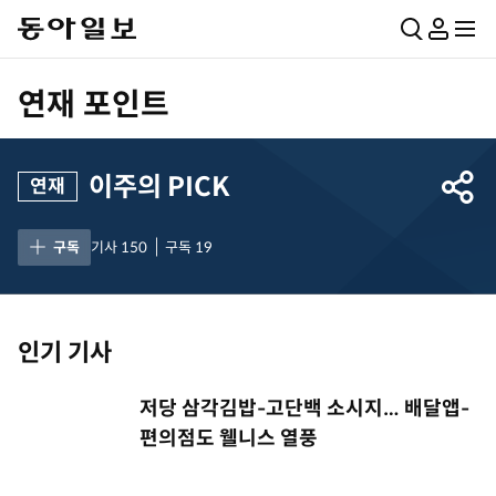
통
마
전
합
이
체
검
페
메
연재 포인트
색
이
뉴
지
펼
치
이주의 PICK
연재
기
공
유
구독
기사
150
구독
19
하
기
인기 기사
저당 삼각김밥-고단백 소시지… 배달앱-
편의점도 웰니스 열풍
좋
개
코
개