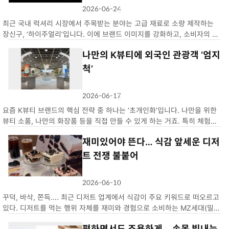
2026-06-24
좋
개
코
개
아
멘
최근 국내 럭셔리 시장에서 주목받는 분야는 고급 재료로 소량 제작하는
요
트
장신구, ‘하이주얼리’입니다. 이에 브랜드 이미지를 강화하고, 소비자의 관
심을 끌기 위해 전시회를 활용하는 사례가 자주 눈에 띄고 있습니다. 서울
나만의 K뷰티에 외국인 관광객 ‘엄지
성동구에서 ‘인투 더 와일드(Into the Wild)’를 진행하고 …
척’
2026-06-17
좋
개
코
개
아
멘
요즘 K뷰티 브랜드의 핵심 전략 중 하나는 ‘초개인화’입니다. 나만을 위한
요
트
뷰티 소품, 나만의 화장품 등을 직접 만들 수 있게 하는 거죠. 특히 체험형
소비를 쉽게 접하기 어려운 외국인 관광객의 관심이 높다고 합니다. K뷰티
재미있어야 뜬다… 식감 앞세운 디저
대표 주자인 아모레퍼시픽은 맞춤형 화장품을 앞세우고 있습니다…
트 전쟁 불붙어
2026-06-10
좋
개
코
개
아
멘
꾸덕, 바삭, 쫀득…. 최근 디저트 업계에서 식감이 주요 키워드로 떠오르고
요
트
있다. 디저트를 먹는 행위 자체를 재미와 경험으로 소비하는 MZ세대(밀레
니얼+Z세대)를 중심으로 식감의 중요성이 커지고 있기 때문이다. 이에 유
편하면서도 조용하게… 손목 빛내는