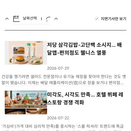
아
멘
요
트
날짜선택
지면기사만 보기
저당 삼각김밥-고단백 소시지… 배
달앱-편의점도 웰니스 열풍
2026-07-29
좋
개
코
개
아
멘
건강을 챙기려면 샐러드 전문점이나 유기농 매장을 찾아야 한다는 것도 옛
요
트
말이 됐습니다. 이제는 배달 애플리케이션(앱)으로 장을 보거나 편의점에
서 김밥 한 줄을 고를 때도 저당, 고단백, 동물복지 같은 단어를 어렵지 않
미각도, 시각도 만족… 호텔 뷔페 레
게 만날 수 있습니다. 건강하고 균형 잡힌 삶을 추구하는 ‘웰니스’ 소…
스토랑 경쟁 격화
2026-07-22
좋
개
코
개
아
멘
‘가심비’(가격 대비 심리적 만족)를 중시하는 ‘스몰 럭셔리’ 트렌드에 특급
요
트