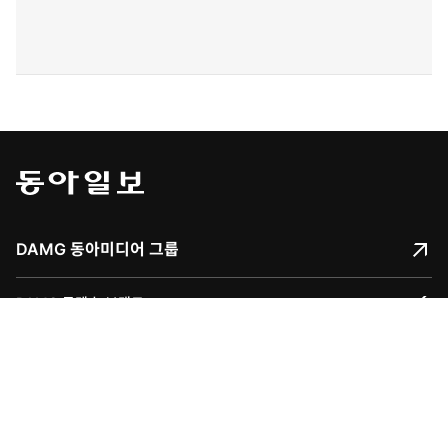
DAMG 동아미디어 그룹
DAMG 콘텐츠 브랜드
채널A
문화스포츠사업
스포츠동아
동아 신춘문예
동아 Family
어린이동아
신동아
책의 향기
동아국악콩쿠르