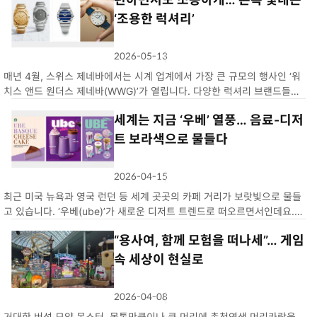
통업계는 식감을 앞세운 디저트를 잇따라 선보이고 있다.투썸플레이스
는…
‘조용한 럭셔리’
2026-05-13
좋
개
코
개
아
멘
매년 4월, 스위스 제네바에서는 시계 업계에서 가장 큰 규모의 행사인 ‘워
요
트
치스 앤드 원더스 제네바(WWG)’가 열립니다. 다양한 럭셔리 브랜드들이
이곳에서 신형 모델을 선보이는 만큼, 그해 시계 산업의 트렌드를 가늠할
세계는 지금 ‘우베’ 열풍… 음료-디저
수 있는 자리로 여겨집니다. 지난달 14일부터 20일까지 진행된 올…
트 보라색으로 물들다
2026-04-15
좋
개
코
개
아
멘
최근 미국 뉴욕과 영국 런던 등 세계 곳곳의 카페 거리가 보랏빛으로 물들
요
트
고 있습니다. ‘우베(ube)’가 새로운 디저트 트렌드로 떠오르면서인데요.
자색 고구마나 연보랏빛 ‘타로’(토란의 일종)와 비슷한 것 같지만, 우베는
“용사여, 함께 모험을 떠나세”… 게임
필리핀이 주산지인 보라색 참마입니다. 타로보다 색이 진하고 바닐…
속 세상이 현실로
2026-04-08
좋
개
코
개
아
멘
거대한 버섯 모양 몬스터, 몸통만큼이나 큰 머리에 총천연색 머리카락을