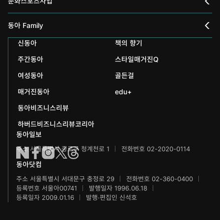
문화스포츠사업
스포츠동아
동아 신춘문예
동아 Family
어린이동아
신동아
책의 향기
동아국악콩쿠르
인촌기념회
주간동아
스타일매거진Q
에듀동아
동아음악콩쿠르
일민미술관
여성동아
골든걸
과학동아
동아뮤지컬콩쿠르
신문박물관
매거진동아
edu+
어린이과학동아
동아비즈니스리뷰
동아무용콩쿠르
화정평화재단
하버드비즈니스리뷰코리아
수학동아
동아주니어음악콩쿠르
하서학술재단
동아일보
주소 서울특별시 종로구 청계천로 1
전화번호 02-2020-0114
어린이수학동아
동아주니어국악콩쿠르
동아닷컴
브랜더쿠
동아마라톤
주소 서울특별시 서대문구 충정로 29
전화번호 02-360-0400
등록번호 서울아00741
발행일자 1996.06.18
IT동아
동아연극상
등록일자 2009.01.16
발행·편집인 신석호
게임동아
LG와 함께 하는 서울국제음악콩쿠르