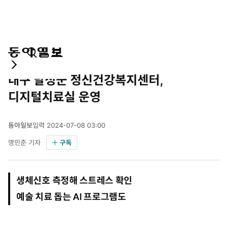
통
마
전
사회
합
이
체
대구 달성군 정신건강복지센터,
검
페
메
색
이
뉴
디지털치료실 운영
지
펼
치
동아일보
입력
2024-07-08 03:00
기
2
명민준 기자
구독
0
2
4
년
생체신호 측정해 스트레스 확인
7
월
예술 치료 돕는 AI 프로그램도
8
일
0