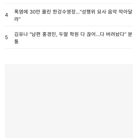
폭염에 30만 몰린 한강수영장…“성행위 묘사 음악 막아달
4
라”
김유나 “남편 홍경민, 두딸 학원 다 끊어…다 버려놨다” 분
5
통