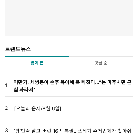
트렌드뉴스
많이 본
댓글 순
이만기, 세쌍둥이 손주 육아에 푹 빠졌다…“눈 마주치면 근
1
심 사라져”
2
[오늘의 운세/8월 6일]
3
‘꽝’인줄 알고 버린 16억 복권…쓰레기 수거업체가 찾아줘