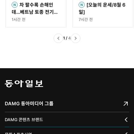
차 팔수록 손해인
[오늘의 운세/8월 6
데…베트남 토종 전기차
일]
의 아슬아슬한 질주[딥
1시간 전
7시간 전
다이브]
1
/
4
DAMG 동아미디어 그룹
DAMG 콘텐츠 브랜드
채널A