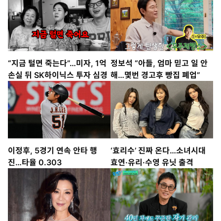
“지금 털면 죽는다”…미자, 1억
정보석 “아들, 엄마 믿고 일 안
손실 뒤 SK하이닉스 투자 심경
해…몇번 경고후 빵집 폐업”
이정후, 5경기 연속 안타 행
‘효리수’ 진짜 온다…소녀시대
진…타율 0.303
효연·유리·수영 유닛 출격