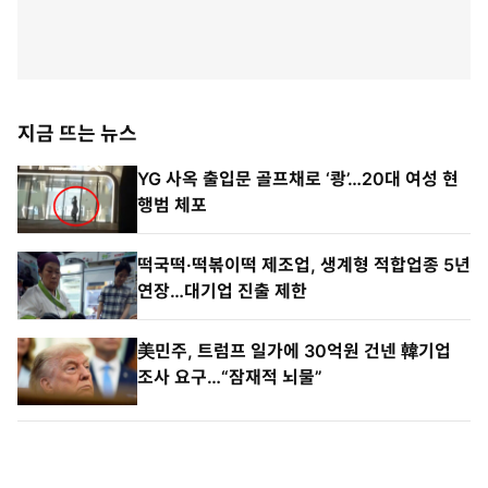
지금 뜨는 뉴스
YG 사옥 출입문 골프채로 ‘쾅’…20대 여성 현
행범 체포
떡국떡·떡볶이떡 제조업, 생계형 적합업종 5년
연장…대기업 진출 제한
美민주, 트럼프 일가에 30억원 건넨 韓기업
조사 요구…“잠재적 뇌물”