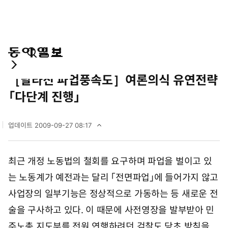
통
마
전
사회
합
이
체
［달라진 파업풍속도］여론의식 유연전략
검
페
메
색
이
뉴
「다단계 진행」
지
펼
치
업데이트
2009-09-27 08:17
기
2
0
0
최근 개정 노동법의 철회를 요구하며 파업을 벌이고 있
9
년
는 노동계가 예전과는 달리 「전면파업」에 들어가지 않고
9
월
사업장의 일부기능은 정상적으로 가동하는 등 새로운 전
2
술을 구사하고 있다. 이 때문에 사전영장을 발부받아 민
7
일
주노총 지도부를 전원 연행하려던 검찰도 당초 방침을