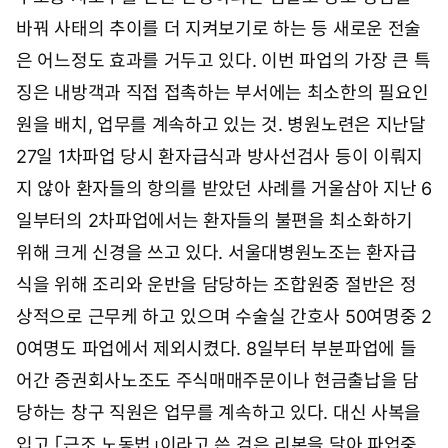
0
8
바꿔 사태의 추이를 더 지켜보기로 하는 등 새로운 전술
시
은 어느정도 효과를 거두고 있다. 이번 파업의 가장 큰 특
1
7
징은 내방객과 직접 접촉하는 부서에는 최소한의 필요인
분
원을 배치, 업무를 계속하고 있는 것. 병원노련은 지난달
27일 1차파업 당시 환자급식과 방사선검사 등이 이뤄지
지 않아 환자들의 항의를 받았던 사례를 거울삼아 지난 6
일부터의 2차파업에서는 환자들의 불편을 최소화하기
위해 크게 신경을 쓰고 있다. 서울대병원노조는 환자급
식을 위해 조리와 운반을 담당하는 조합원중 절반은 정
상적으로 근무케 하고 있으며 수술실 간호사 50여명중 2
0여명도 파업에서 제외시켰다. 8일부터 부분파업에 들
어간 증권회사노조도 주식매매주문이나 현금출납을 담
당하는 창구 직원은 업무를 계속하고 있다. 대신 사복을
입고 「근조 노동법」이라고 쓴 검은 리본을 달아 파업중