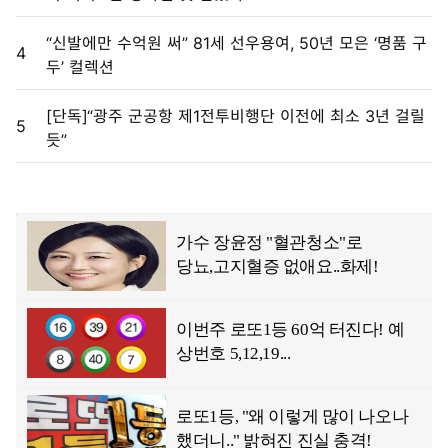
“신발에만 수억원 써” 81세 선우용여, 50년 모은 ‘명품 구
4
두’ 컬렉션
[단독]“광주 군공항 제1전투비행단 이전에 최소 3년 걸릴
5
듯”