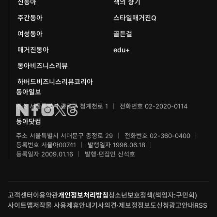
어린이동아
신동아
책의 향기
동아국악콩쿠르
인촌기념회
주간동아
스타일매거진Q
에듀동아
동아음악콩쿠르
일민미술관
여성동아
골든걸
과학동아
동아뮤지컬콩쿠르
신문박물관
매거진동아
edu+
어린이과학동아
동아비즈니스리뷰
동아무용콩쿠르
화정평화재단
하버드비즈니스리뷰코리아
수학동아
동아주니어음악콩쿠르
하서학술재단
동아일보
주소 서울특별시 종로구 청계천로 1
전화번호 02-2020-0114
어린이수학동아
동아주니어국악콩쿠르
동아닷컴
브랜더쿠
동아마라톤
주소 서울특별시 서대문구 충정로 29
전화번호 02-360-0400
등록번호 서울아00741
발행일자 1996.06.18
IT동아
동아연극상
등록일자 2009.01.16
발행·편집인 신석호
게임동아
LG와 함께 하는 서울국제음악콩쿠르
고객센터
이용약관
개인정보처리방침
청소년보호정책(책임자:구민회)
제주 국제사진공모전
사이트맵
저작물 사용
제휴안내
기사의견·제보
정정보도신청
광고안내
RSS