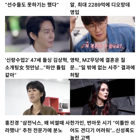
“선수들도 못하기는 했다”
알, 최대 2289억에 디오망데
영입
‘신랑수업2’ 47세 돌싱 김상혁,
영탁, MZ무당에 결혼운 질
소개팅女 첫만남…“하얀 튤립
문…“일 밖에 없는 사주” 결과에
같아”
허탈
홍진경 “삼전닉스, 왜 비쌀때 사
한가인, 번아웃 시기 “이틀만 쉬
라했나” 추천 전문가에 분노
어도 견디기 어려워”…신성록도
놀란 고백