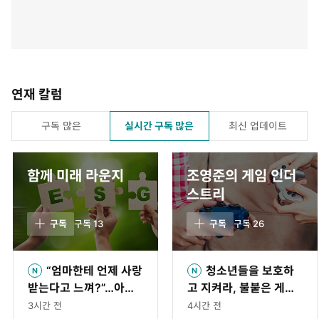
연재 칼럼
구독 많은
실시간 구독 많은
최신 업데이트
함께 미래 라운지
조영준의 게임 인더
스트리
구독
구독
13
구독
구독
26
“엄마한테 언제 사랑
청소년들을 보호하
받는다고 느껴?”…아이
고 지켜라, 불붙은 게임
의 대답 담는 영상 공모
플랫폼 보안 전쟁[게임
3시간 전
4시간 전