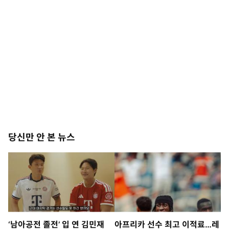
당신만 안 본 뉴스
‘남아공전 졸전’ 입 연 김민재
아프리카 선수 최고 이적료…레