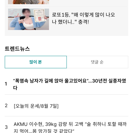
트렌드뉴스
많이 본
댓글 순
“폭염속 남자가 길에 앉아 울고있어요”…30년전 실종자였
1
다
2
[오늘의 운세/8월 7일]
AKMU 이수현, 39kg 감량 뒤 고백 “술 취하니 토할 때까
3
지 먹어…몸 망가질 것 같았다”