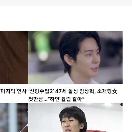
“마지막 인사
‘신랑수업2’ 47세 돌싱 김상혁, 소개팅女
첫만남…“하얀 튤립 같아”