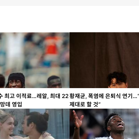
 최고 이적료…레알, 최대 22
황재균, 폭염에 은퇴식 연기…
오망데 영입
제대로 할 것”