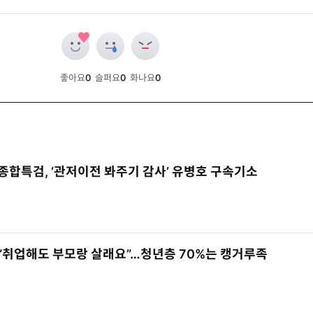
좋아요
0
슬퍼요
0
화나요
0
개
개
개
종합특검, ‘관저이전 봐주기 감사’ 유병호 구속기소
“취업해도 부모랑 살래요”…청년층 70%는 캥거루족