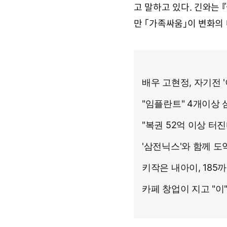
고 말하고 있다. 긴와는
만 「가족싸움」이 변화의