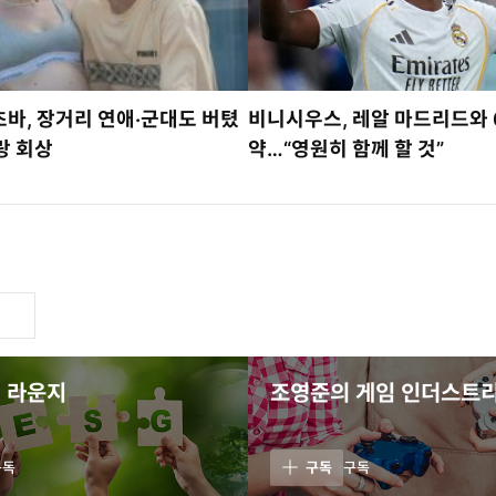
바, 장거리 연애·군대도 버텼
비니시우스, 레알 마드리드와 
랑 회상
약…“영원히 함께 할 것”
 라운지
조영준의 게임 인더스트
구독
구독
구독