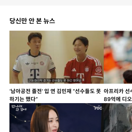
당신만 안 본 뉴스
‘남아공전 졸전’ 입 연 김민재 “선수들도 못
아프리카 선수
하기는 했다”
89억에 디