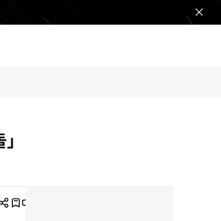
전
체
메
뉴
닫
기
돌」
공
즐
뉴
글
프