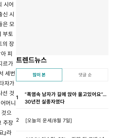
유
겨
스
자
린
의 시어
하
찾
듣
크
트
출신 시
기
기
기
기
설
들은 모
정
리 부토
트의 장
받아 피
트렌드뉴스
나지르가
서 세번
많이 본
댓글 순
르타자가
나선 것
“폭염속 남자가 길에 앉아 울고있어요”…
1
30년전 실종자였다
 어머니
 것으
2
[오늘의 운세/8월 7일]
고 주장
요』라