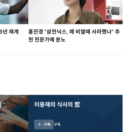
6년 재계
홍진경 “삼전닉스, 왜 비쌀때 사라했나” 추
천 전문가에 분노
리
이용재의 식사의 窓
구독
구독