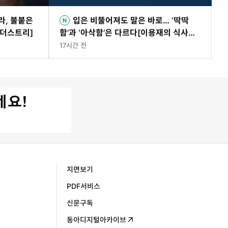
라, 불붙은
입은 비뚤어져도 말은 바로… ‘딱딱
인더스트리]
함’과 ‘아삭함’은 다르다[이용재의 식사의
窓]
17시간 전
지면보기
PDF서비스
신문구독
동아디지털아카이브