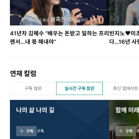
41년차 김혜수 “배우는 돈받고 일하는 프리
빈지노♥미초
랜서…내 몫 해내야”
다…16년 사
연재 칼럼
구독 많은
실시간 구독 많은
최신 업데이트
나의 삶 나의 길
함께 미래
구독
구독
구독