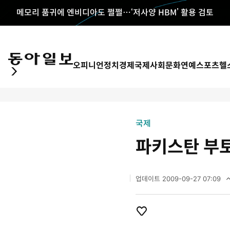
메모리 품귀에 엔비디아도 쩔쩔…‘저사양 HBM’ 활용 검토
오피니언
정치
경제
국제
사회
문화
연예
스포츠
헬
국제
파키스탄 부
업데이트
2009-09-27 07:09
2
0
0
9
개
좋
년