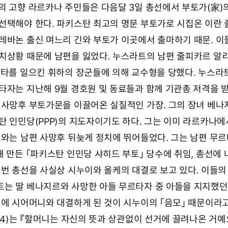
의 고향 라르카나 주민들은 다음달 3일 총선에서 부토가(家)
선택해야 한다. 파키스탄 최고의 명문 부토가로 시집온 이란 
레바논 출신 며느리 긴와 부토가 이곳에서 출마하기 때문. 이
치상황 때문에 남편을 잃었다. 누스라트의 남편 줄피카르 알
데타를 일으킨 휘하의 장군들에 의해 교수형을 당했다. 누스라
타자는 지난해 9월 경호원 및 동료들과 함께 기관총 저격을 
 사망후 부토가문을 이끌어온 실질적인 가장. 그의 장녀 베
탄 인민당(PPP)의 지도자이기도 하다. 그는 이미 라르카나에
긴와는 남편 사망후 뒤늦게 정치에 뛰어들었다. 그는 남편 무
 만든 「파키스탄 인민당 샤히드 부토」 당수에 취임, 총선에 
이번 총선을 사실상 시누이와 올케의 대결로 보고 있다. 이들의
는 딸 베나지르와 사망한 아들 무르타자 중 아들을 지지했던
번에 시어머니와 대결하게 된 것이 시누이의 「음모」 때문이라
14)는 『할머니는 자신의 뜻과 상관없이 선거에 끌려나온 거예