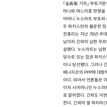
아
「金眞敬 기자」 부토가문
9
요
월
머니와 며느리중 한명을 
2
7
어머니 누스라트 부토와 
일
0
두 파키스탄의 불운한 정
7
전총리는 지난 79년 쿠
시
0
남이자 긴와의 남편 무르
9
분
살됐다. 누스라트는 남편
당수로 있는 집권 파키스
이나 당선됐다. 그러나 
베나지르의 PPP에 대항해
이다. 따라서 언론들은 
이자 시어머니인 누스라트
로 알려졌다. 긴와도 이
한다. 긴와의 딸 파티마(