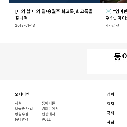
[나의 삶 나의 길/송월주 회고록]회고록을
“엄마
끝내며
껴?”…아이
2012-01-13
4시간 전
오피니언
정치
사설
동아시론
경제
오늘과 내일
광화문에서
국제
횡설수설
현장에서
동아광장
POLL
사회