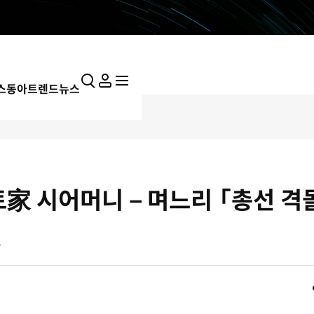
통
마
전
스동아
트렌드뉴스
합
이
체
검
페
메
색
이
뉴
지
펼
치
기
토家 시어머니－며느리 「총선 격