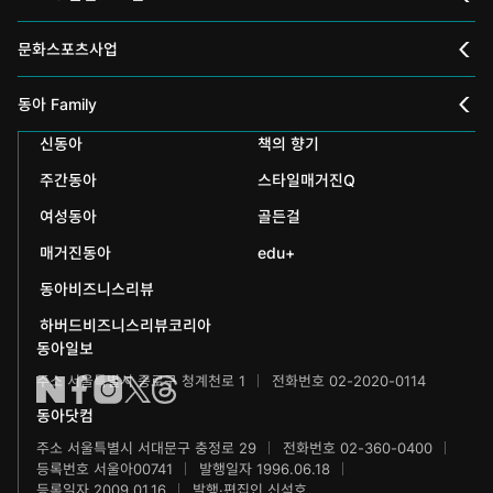
채널A
문화스포츠사업
스포츠동아
동아 신춘문예
동아 Family
어린이동아
신동아
책의 향기
동아국악콩쿠르
인촌기념회
주간동아
스타일매거진Q
에듀동아
동아음악콩쿠르
일민미술관
여성동아
골든걸
과학동아
동아뮤지컬콩쿠르
신문박물관
매거진동아
edu+
어린이과학동아
동아비즈니스리뷰
동아무용콩쿠르
화정평화재단
하버드비즈니스리뷰코리아
수학동아
동아주니어음악콩쿠르
하서학술재단
동아일보
주소 서울특별시 종로구 청계천로 1
전화번호 02-2020-0114
어린이수학동아
동아주니어국악콩쿠르
동아닷컴
브랜더쿠
동아마라톤
주소 서울특별시 서대문구 충정로 29
전화번호 02-360-0400
등록번호 서울아00741
발행일자 1996.06.18
IT동아
동아연극상
등록일자 2009.01.16
발행·편집인 신석호