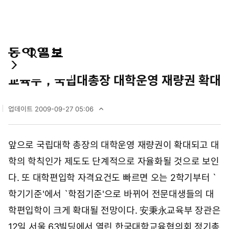
통
마
전
사회
합
이
체
교육부，국립대총장 대학운영 재량권 확대
검
페
메
색
이
뉴
지
펼
업데이트
2009-09-27 05:06
치
2
기
0
0
앞으로 국립대학 총장의 대학운영 재량권이 확대되고 대
9
년
학의 학칙인가 제도도 단계적으로 자율화될 것으로 보인
9
월
다. 또 대학편입학 자격요건도 빠르면 오는 2학기부터 `
2
학기기준'에서 `학점기준'으로 바뀌어 전문대생들의 대
7
일
학편입학이 크게 확대될 전망이다. 安秉永교육부 장관은
0
5
12일 서울 63빌딩에서 열린 한국대학교육협의회 정기총