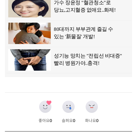
좋아요
0
슬퍼요
0
화나요
0
개
개
개