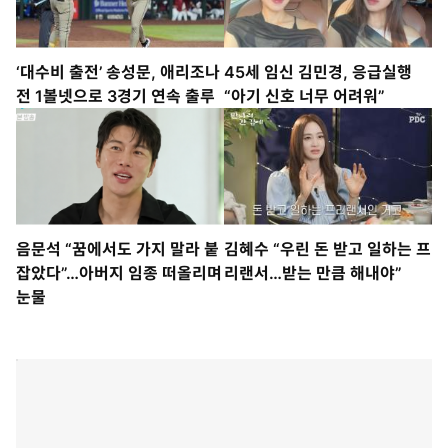
‘대수비 출전’ 송성문, 애리조나
45세 임신 김민경, 응급실행
전 1볼넷으로 3경기 연속 출루
“아기 신호 너무 어려워”
음문석 “꿈에서도 가지 말라 붙
김혜수 “우린 돈 받고 일하는 프
잡았다”…아버지 임종 떠올리며
리랜서…받는 만큼 해내야”
눈물