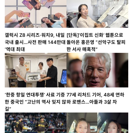
갤럭시 Z8 시리즈·워치9, 내일
[단독]‘이집트 신화’ 웹툰으로
국내 출시…사전 판매 144만대
돌아온 홍은영 “선악구도 탈피
‘역대 최대
한 서사 매혹적”
‘한중 항일 연대투쟁’ 사료 기증
77세 리처드 기어, 48세 연하
한 중국인 “고난의 역사 잊지 않
와 로맨스…아들과 3살 차
길”