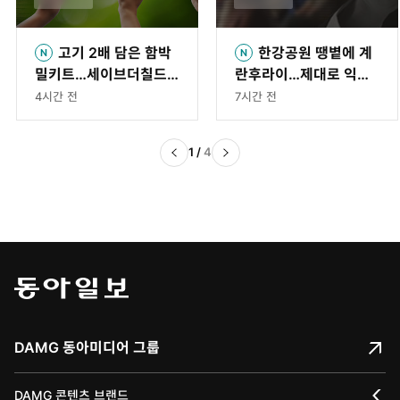
고기 2배 담은 함박
한강공원 땡볕에 계
밀키트…세이브더칠드
란후라이…제대로 익었
런, 그룹홈 아동 자립 돕
을까? [청계천 옆 사진
4시간 전
7시간 전
는다
관]
1
/
4
DAMG 동아미디어 그룹
DAMG 콘텐츠 브랜드