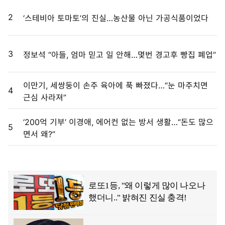
2
‘스테비아 토마토’의 진실…농산물 아닌 가공식품이었다
3
정보석 “아들, 엄마 믿고 일 안해…몇번 경고후 빵집 폐업”
이만기, 세쌍둥이 손주 육아에 푹 빠졌다…“눈 마주치면
4
근심 사라져”
‘200억 기부’ 이경애, 에어컨 없는 방서 생활…“돈도 많으
5
면서 왜?”