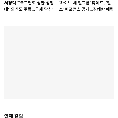
서경덕 “‘축구협회 심판 성접
‘하이브 새 걸그룹’ 튜이드, ‘걸
대’, 외신도 주목…국제 망신”
스’ 퍼포먼스 공개…경쾌한 매력
연재 칼럼