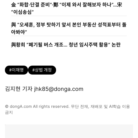
金 “화합·단결 준비”·鄭 “이제 와서 잘해보자 하나”…宋
“이심송심”
與 “오세훈, 정부 탓하기 앞서 본인 부동산 성적표부터 돌
아봐야”
與황희 “폐기될 버스 개조… 청년 임시주택 활용” 논란
#이재명
#상법 개정
김지현 기자 jhk85@donga.com
© dongA.com All rights reserved. 무단 전재, 재배포 및 AI학습 이용
금지