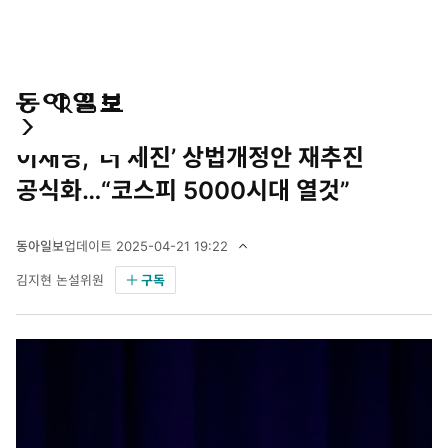
통
마
전
정치
더불어민주당
합
이
체
이재명, ‘더 세진’ 상법개정안 재추진
검
페
메
색
이
뉴
공식화…“코스피 5000시대 열것”
지
펼
치
동아일보
업데이트
2025-04-21 19:22
기
2
김지현 논설위원
구독
0
2
5
년
4
월
2
1
일