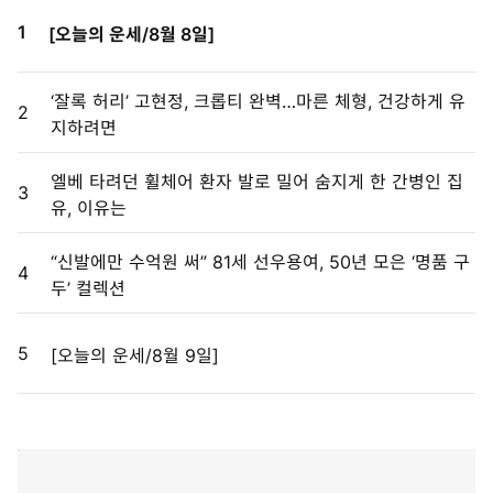
1
[오늘의 운세/8월 8일]
‘잘록 허리’ 고현정, 크롭티 완벽…마른 체형, 건강하게 유
2
지하려면
엘베 타려던 휠체어 환자 발로 밀어 숨지게 한 간병인 집
3
유, 이유는
“신발에만 수억원 써” 81세 선우용여, 50년 모은 ‘명품 구
4
두’ 컬렉션
5
[오늘의 운세/8월 9일]