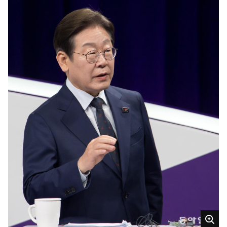
1
9
시
2
2
분
크