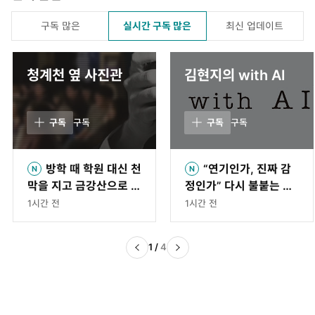
구독 많은
실시간 구독 많은
최신 업데이트
청계천 옆 사진관
김현지의 with AI
구독
구독
구독
구독
방학 때 학원 대신 천
“연기인가, 진짜 감
막을 지고 금강산으로 떠
정인가” 다시 불붙는 AI
난 소년들[청계천 옆 사
의식 논의[김현지의 wit
1시간 전
1시간 전
진관]
h AI]
1
/
4