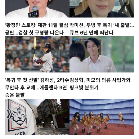
‘황정민 스토킹’ 재판 11일 결심
박미선, 투병 후 복귀 ‘새 출발’…
공판…검찰 첫 구형량 나온다
큐브 6년 만에 떠난다
‘복귀 후 첫 선발’ 김하성, 2타수
김상혁, 미모의 의류 사업가와
무안타 후 교체…애틀랜타 9연
핑크빛 분위기
승은 불발