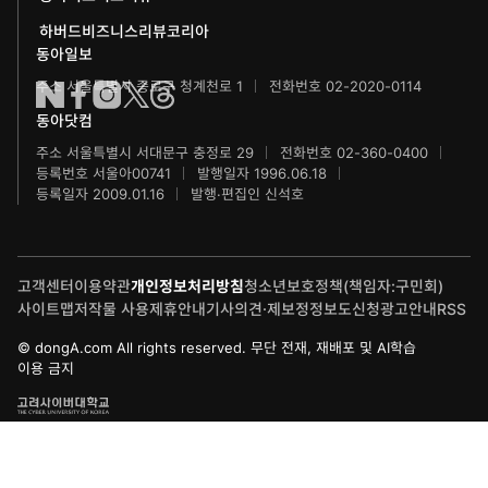
화정평화재단
하버드비즈니스리뷰코리아
수학동아
동아주니어음악콩쿠르
하서학술재단
동아일보
주소 서울특별시 종로구 청계천로 1
전화번호 02-2020-0114
어린이수학동아
동아주니어국악콩쿠르
동아닷컴
브랜더쿠
동아마라톤
주소 서울특별시 서대문구 충정로 29
전화번호 02-360-0400
등록번호 서울아00741
발행일자 1996.06.18
IT동아
동아연극상
등록일자 2009.01.16
발행·편집인 신석호
게임동아
LG와 함께 하는 서울국제음악콩쿠르
고객센터
이용약관
개인정보처리방침
청소년보호정책(책임자:구민회)
제주 국제사진공모전
사이트맵
저작물 사용
제휴안내
기사의견·제보
정정보도신청
광고안내
RSS
© dongA.com All rights reserved. 무단 전재, 재배포 및 AI학습
이용 금지