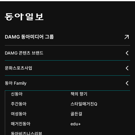
DAMG 동아미디어 그룹
DAMG 콘텐츠 브랜드
채널A
문화스포츠사업
스포츠동아
동아 신춘문예
동아 Family
어린이동아
신동아
책의 향기
동아국악콩쿠르
인촌기념회
주간동아
스타일매거진Q
에듀동아
동아음악콩쿠르
일민미술관
여성동아
골든걸
과학동아
동아뮤지컬콩쿠르
신문박물관
매거진동아
edu+
어린이과학동아
동아비즈니스리뷰
동아무용콩쿠르