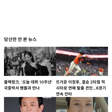
당신만 안 본 뉴스
블랙핑크, ‘오늘 데뷔 10주년’
뜨거운 이정후, 결승 2타점 적
국중박서 팬들과 만나
시타로 연패 탈출 견인…6경기
연속 안타