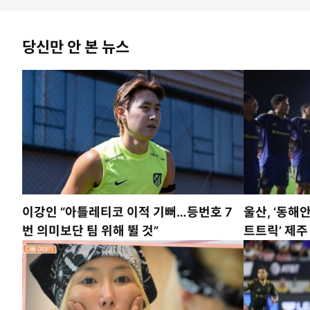
당신만 안 본 뉴스
이강인 “아틀레티코 이적 기뻐…등번호 7
울산, ‘동해안
번 의미보단 팀 위해 뛸 것”
트트릭’ 제주