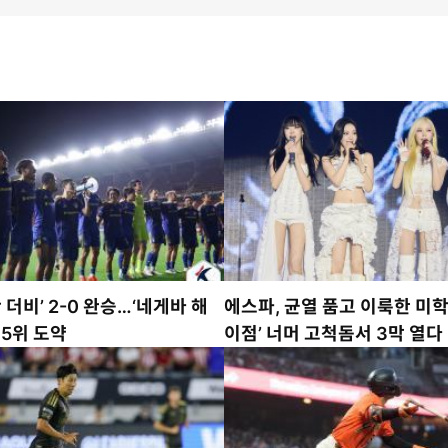
 더비’ 2-0 완승…‘네게바 해
에스파, 균열 품고 이룩한 미학
 5위 도약
이점’ 너머 고척돔서 3막 열다