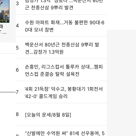
감정가 1.3억 “심봤다”…백운산서 80년
3
근 천종산삼 9뿌리 발견
수원 아파트 화재…거동 불편한 90대·6
4
0대 모녀 참변
백운산서 80년근 천종산삼 9뿌리 발
5
견…감정가 1.3억원
손흥민, 리그스컵서 톨루카 상대…챔피
6
언스컵 준결승 탈락 설욕전
‘4회 21득점’ 덕수고, 봉황대기 1회전서
7
‘42-0’ 콜드게임 승리
8
[오늘의 운세/8월 8일]
“신발에만 수억원 써” 81세 선우용여, 5