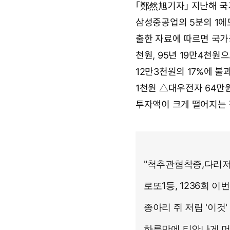
「鄭然旭기자」 지난해 국
9
요
월
삼성중공업의 5분의 1에
2
7
출한 자료에 따르면 국가공
일
1
천원, 95년 19만4천
2
12만3천원의 17%에 불
시
2
1천원 △대우전자 64만
2
분
투자액이 크게 떨어지는 