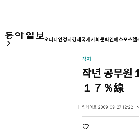
오피니언
정치
경제
국제
사회
문화
연예
스포츠
헬
정치
작년 공무원
１７％線
업데이트
2009-09-27 12:22
2
0
0
9
개
좋
년
아