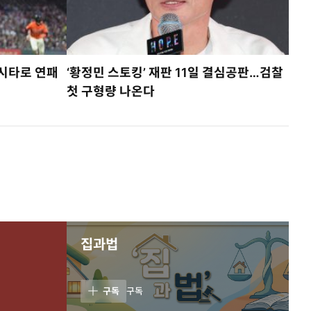
적시타로 연패
‘황정민 스토킹’ 재판 11일 결심공판…검찰
첫 구형량 나온다
집과법
구독
구독