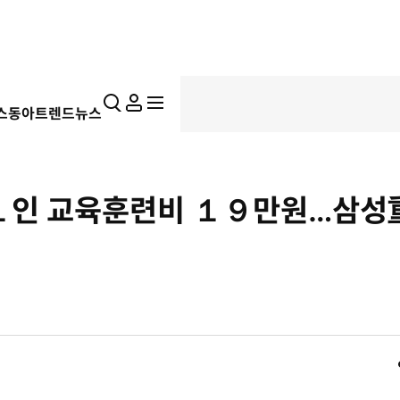
통
마
전
스동아
트렌드뉴스
합
이
체
검
페
메
색
이
뉴
지
펼
１인 교육훈련비 １９만원…삼성
치
기