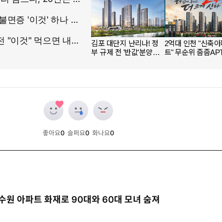
좋아요
0
슬퍼요
0
화나요
0
개
개
개
수원 아파트 화재로 90대와 60대 모녀 숨져