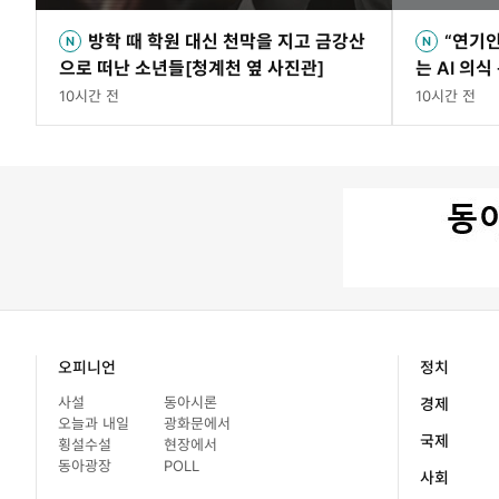
방학 때 학원 대신 천막을 지고 금강산
“연기인
으로 떠난 소년들[청계천 옆 사진관]
는 AI 의식
10시간 전
10시간 전
오피니언
정치
사설
동아시론
경제
오늘과 내일
광화문에서
국제
횡설수설
현장에서
동아광장
POLL
사회