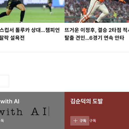
그스컵서 톨루카 상대…챔피언
뜨거운 이정후, 결승 2타점 
 탈락 설욕전
탈출 견인…6경기 연속 안타
ith AI
김순덕의 도발
구독
구독
구독