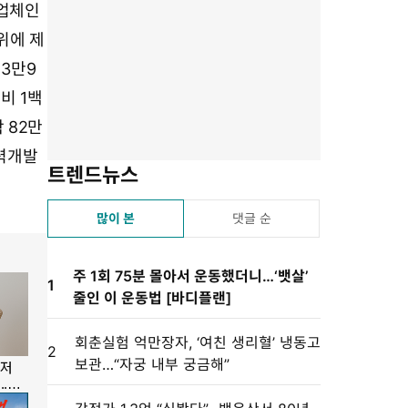
유
겨
스
자
린
기업체인
하
찾
듣
크
트
위에 제
기
기
기
기
설
13만9
정
비 1백
 82만
인력개발
트렌드뉴스
많이 본
댓글 순
주 1회 75분 몰아서 운동했더니…‘뱃살’
1
줄인 이 운동법 [바디플랜]
회춘실험 억만장자, ‘여친 생리혈’ 냉동고
2
보관…“자궁 내부 궁금해”