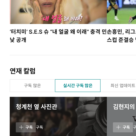
‘터치미’ S.E.S 슈 “내 얼굴 왜 이래” 충격 민
손흥민, 리
낯 공개
스컵 준결승
연재 칼럼
구독 많은
실시간 구독 많은
최신 업데이트
청계천 옆 사진관
김현지의 w
구독
구독
구독