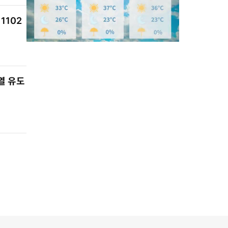
1102
M
분열 유도
u
t
e