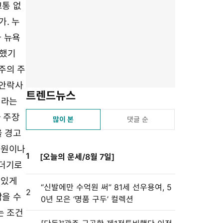
유
겨
스
자
린
고통 없
하
찾
듣
크
트
가. 누
기
기
기
기
설
와 뉴욕
정
소했기
주의 주
 안락사
트렌드뉴스
이라는
와 주장
많이 본
댓글 순
을 경고
병원이나
1
[오늘의 운세/8월 7일]
무더기로
 있게
“신발에만 수억원 써” 81세 선우용여, 5
2
막을 수
0년 모은 ‘명품 구두’ 컬렉션
는 조건