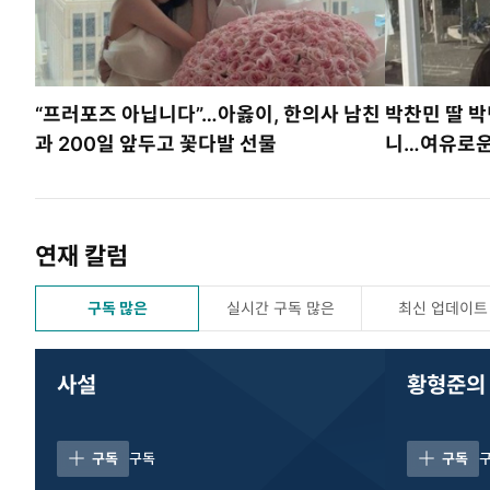
“프러포즈 아닙니다”…아옳이, 한의사 남친
박찬민 딸 박
과 200일 앞두고 꽃다발 선물
니…여유로운
연재 칼럼
구독 많은
실시간 구독 많은
최신 업데이트
사설
황형준의
구독
구독
구독