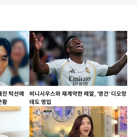
렵해진 턱선에
비니시우스와 재계약한 레알, ‘영건’ 디오망
근황
데도 영입