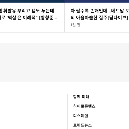
땐 휘발유 뿌리고 뱀도 푸는데…
차 팔수록 손해인데…베트남 
로 ‘멱살’은 이례적” [황형준의
의 아슬아슬한 질주[딥다이브]
1일 전
함께 미래
히어로콘텐츠
디스페셜
트렌드뉴스