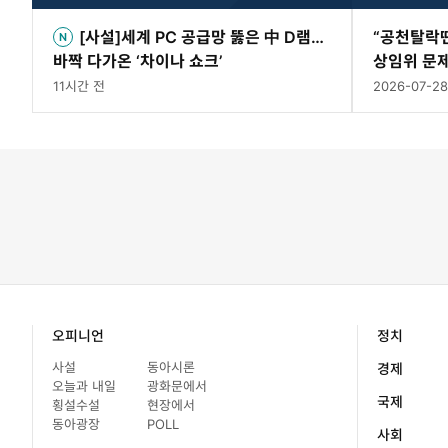
[사설]세계 PC 공급망 뚫은 中 D램…
“공천탈락
바짝 다가온 ‘차이나 쇼크’
상임위 문제
법정모독]
11시간 전
2026-07-28
오피니언
정치
사설
동아시론
경제
오늘과 내일
광화문에서
국제
횡설수설
현장에서
동아광장
POLL
사회