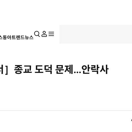
통
마
전
스동아
트렌드뉴스
합
이
체
검
페
메
색
이
뉴
지
펼
너］종교 도덕 문제…안락사
치
기