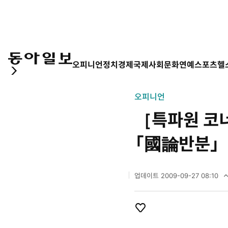
오피니언
정치
경제
국제
사회
문화
연예
스포츠
헬
오피니언
［특파원 코
「國論반분」
업데이트
2009-09-27 08:10
2
0
0
9
개
좋
년
아