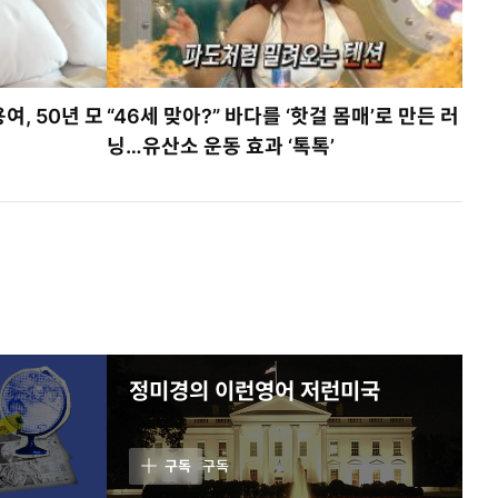
여, 50년 모
“46세 맞아?” 바다를 ‘핫걸 몸매’로 만든 러
닝…유산소 운동 효과 ‘톡톡’
정미경의 이런영어 저런미국
구독
구독