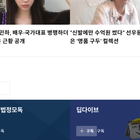
민하, 배우·국가대표 병행하더
“신발에만 수억원 썼다” 선우용
 근황 공개
은 ‘명품 구두’ 컬렉션
 법정모독
딥다이브
구독
구독
구독