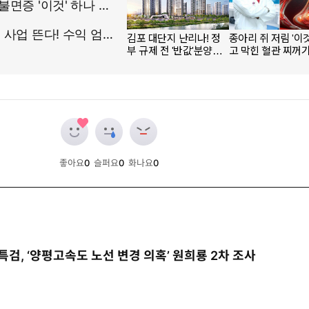
좋아요
0
슬퍼요
0
화나요
0
개
개
개
특검, ‘양평고속도 노선 변경 의혹’ 원희룡 2차 조사