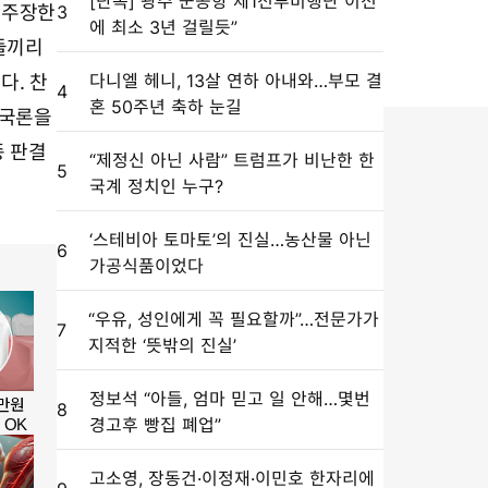
[단독]“광주 군공항 제1전투비행단 이전
 주장한
3
에 최소 3년 걸릴듯”
사들끼리
다니엘 헤니, 13살 연하 아내와…부모 결
다. 찬
4
혼 50주년 축하 눈길
 국론을
종 판결
“제정신 아닌 사람” 트럼프가 비난한 한
5
국계 정치인 누구?
‘스테비아 토마토’의 진실…농산물 아닌
6
가공식품이었다
“우유, 성인에게 꼭 필요할까”…전문가가
7
지적한 ‘뜻밖의 진실’
정보석 “아들, 엄마 믿고 일 안해…몇번
8
경고후 빵집 폐업”
고소영, 장동건·이정재·이민호 한자리에