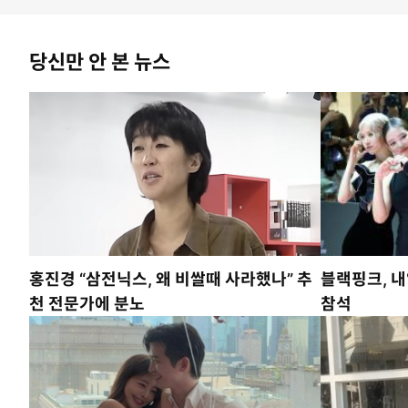
당신만 안 본 뉴스
홍진경 “삼전닉스, 왜 비쌀때 사라했나” 추
블랙핑크, 내
천 전문가에 분노
참석