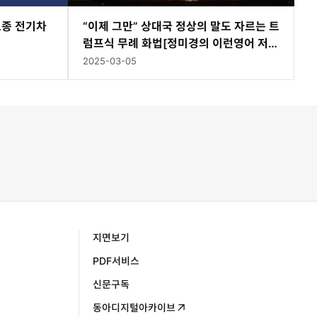
토종 전기차
“이제 그만” 상대국 정상의 말도 자르는 트
럼프식 무례 화법[정미경의 이런영어 저런
미국]
2025-03-05
지면보기
PDF서비스
신문구독
동아디지털아카이브