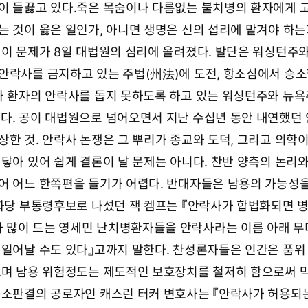
이 들끓고 있다.죽은 목숨이나 다름없는 불치병의 환자에게 
는 것이 옳은 일인가, 아니면 생명은 신의 섭리에 맡겨야 하는
 이 문제가 8일 대법원의 심리에 올려졌다. 발단은 워싱턴주
안락사를 금지하고 있는 주법(州法)에 도전, 항소심에서 승
가 환자의 안락사를 돕지 못하도록 하고 있는 워싱턴주와 뉴욕
다. 공이 대법원으로 넘어오면서 지난 수십년 동안 내연했던
상한 것. 안락사 논쟁은 그 뿌리가 종교와 도덕, 그리고 의학
 닿아 있어 쉽게 결론이 날 문제는 아니다. 찬반 양측의 논리
어 어느 한쪽편을 들기가 어렵다. 반대자들은 남용의 가능성
공화당 부통령후보로 나섰던 잭 켐프는 『안락사가 합법화되면 
 많이 드는 영세민 난치병환자들을 안락사라는 이름 아래 
 일어날 수도 있다』고까지 말한다. 찬성론자들은 인간은 품위
으며 남용 위험정도는 제도적인 보호장치를 철저히 함으로써 
승소판결의 공로자인 캐스린 터커 변호사는 『안락사가 허용되