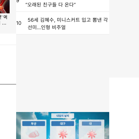
9
“오래된 친구들 다 온다”
56세 김혜수, 미니스커트 입고 뽐낸 각
10
선미…인형 비주얼