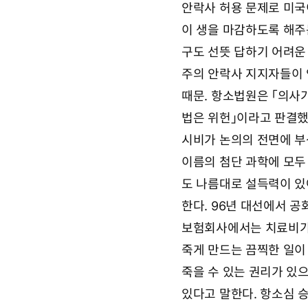
안락사 허용 문제로 미국
9
요
월
이 생을 마감하도록 해주
2
7
구도 선뜻 답하기 어려운
일
0
주의 안락사 지지자들이 
8
때문. 항소법원은 「의사
시
1
법은 위헌」이라고 판결했
0
분
시비가 논의의 전면에 부
이름의 첨단 과학에 모두
도 나름대로 설득력이 있
한다. 96년 대선에서 
보험회사에서는 치료비가
죽게 만드는 끔찍한 일이
죽을 수 있는 권리가 있
있다고 말한다. 항소심 