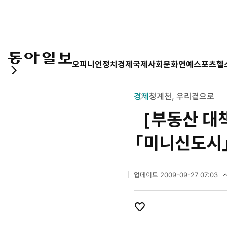
오피니언
정치
경제
국제
사회
문화
연예
스포츠
헬
경제
청계천, 우리곁으로
［부동산 대
「미니신도시
업데이트
2009-09-27 07:03
2
0
0
0
9
개
좋
년
아