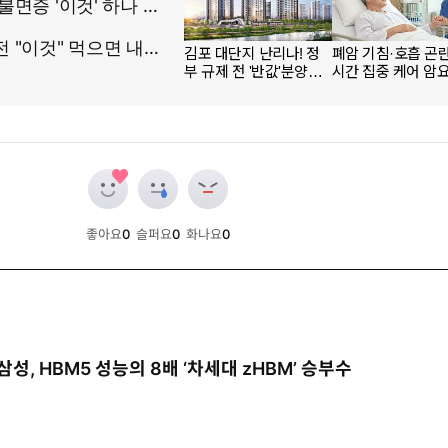
좋아요
0
슬퍼요
0
화나요
0
개
개
개
삼성, HBM5 성능의 8배 ‘차세대 zHBM’ 승부수