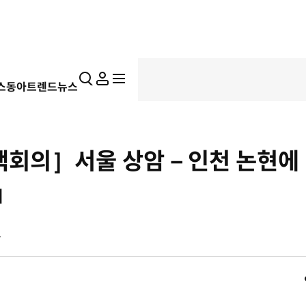
통
마
전
스동아
트렌드뉴스
합
이
체
검
페
메
색
이
뉴
지
펼
책회의］서울 상암－인천 논현에
치
기
」