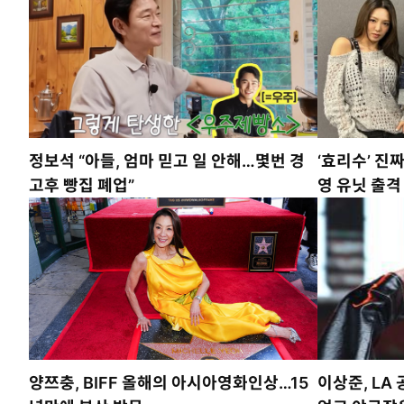
정보석 “아들, 엄마 믿고 일 안해…몇번 경
‘효리수’ 진
고후 빵집 폐업”
영 유닛 출격
양쯔충, BIFF 올해의 아시아영화인상…15
이상준, LA