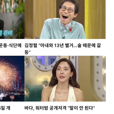
“운동·식단에
김정렬 “아내와 13년 별거…술 때문에 갈
등”
5일 개
바다, 워터밤 공개저격 “말이 안 된다”