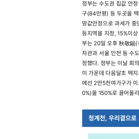
정부는 수도권 집값 안정
9
요
월
구(84만평) 등 두곳을 
2
7
땅값안정으로 과세가 중단
일
0
등지역을 지정, 15%이
7
부는 20일 오후 秋敬錫
시
0
차관과 서울 인천 등 수
3
분
정했다. 정부는 이날 회
이 가운데 다음달초 택
에선 2만5천여가구가 이
0%)을 150%로 끌어올
청계천, 우리곁으로