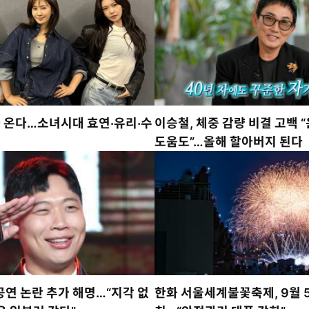
짜 온다…소녀시대 효연·유리·수
이승철, 체중 감량 비결 고백 
도움도”…올해 할아버지 된다
 공연 논란 추가 해명…“지각 없
한화 서울세계불꽃축제, 9월 