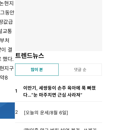
유
겨
스
자
린
 논현지
하
찾
듣
크
트
 그동안
기
기
기
기
설
 땅값급
정
건설교통
계부처
같이 결
트렌드뉴스
 했다.
논현지구
많이 본
댓글 순
약8
이만기, 세쌍둥이 손주 육아에 푹 빠졌
1
다…“눈 마주치면 근심 사라져”
2
[오늘의 운세/8월 6일]