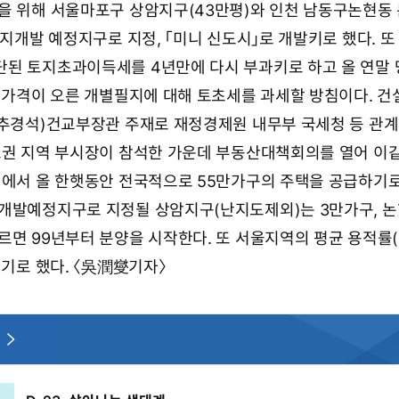
을 위해 서울마포구 상암지구(43만평)와 인천 남동구논현동
택지개발 예정지구로 지정, 「미니 신도시」로 개발키로 했다. 또
된 토지초과이득세를 4년만에 다시 부과키로 하고 올 연말
상 가격이 오른 개별필지에 대해 토초세를 과세할 방침이다. 
(추경석)건교부장관 주재로 재정경제원 내무부 국세청 등 관
도권 지역 부시장이 참석한 가운데 부동산대책회의를 열어 이
의에서 올 한햇동안 전국적으로 55만가구의 주택을 공급하기로
지개발예정지구로 지정될 상암지구(난지도제외)는 3만가구, 
르면 99년부터 분양을 시작한다. 또 서울지역의 평균 용적률(
리기로 했다. 〈吳潤燮기자〉