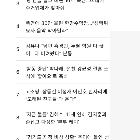
‘꽝’인줄 알고 버린 16억 복권…쓰레기
3
수거업체가 찾아줘
폭염에 30만 몰린 한강수영장…“성행위
4
묘사 음악 막아달라”
김유나 “남편 홍경민, 두딸 학원 다 끊
5
어…다 버려놨다” 분통
‘활동 중단’ 박나래, 절친 강균성 결혼 소
6
식에 ‘좋아요’로 축하
고소영, 장동건·이정재·이민호 한자리에
7
“오래된 친구들 다 온다”
‘지금 불륜’ 김혜수, 11세 연하 김지훈과
8
손잡고 다정한 ‘부부 케미’
“경기도 재정 비상 상황” 추미애 돌연 선