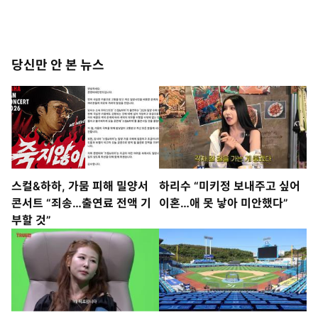
당신만 안 본 뉴스
스컬&하하, 가뭄 피해 밀양서
하리수 “미키정 보내주고 싶어
콘서트 “죄송…출연료 전액 기
이혼…애 못 낳아 미안했다”
부할 것”