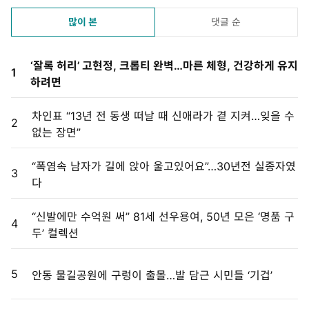
많이 본
댓글 순
‘잘록 허리’ 고현정, 크롭티 완벽…마른 체형, 건강하게 유지
1
하려면
차인표 “13년 전 동생 떠날 때 신애라가 곁 지켜…잊을 수
2
없는 장면”
“폭염속 남자가 길에 앉아 울고있어요”…30년전 실종자였
3
다
“신발에만 수억원 써” 81세 선우용여, 50년 모은 ‘명품 구
4
두’ 컬렉션
5
안동 물길공원에 구렁이 출몰…발 담근 시민들 ‘기겁’