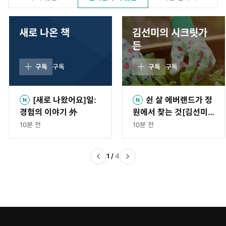
새로 나온 책
김선미의 시크릿가
든
구독
구독
23
구독
구독
233
[새로 나왔어요]일:
쉰 살 에버랜드가 정
경험의 이야기 外
원에서 찾는 것[김선미
의 시크릿가든]
10분 전
10분 전
1
/
4