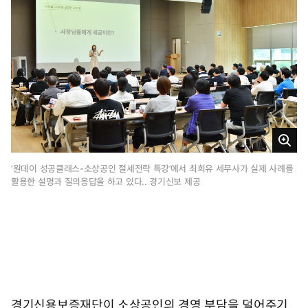
1
7
시
2
8
분
크
게
‘원데이 성공클래스-소상공인 절세전략 특강’에서 최희유 세무사가 실제 사례를
활용한 설명과 질의응답을 하고 있다.. 경기신보 제공
보
기
경기신용보증재단이 소상공인의 경영 부담을 덜어주기