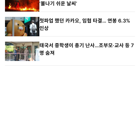
‘불나기 쉬운 날씨’
첫파업 했던 카카오, 임협 타결… 연봉 6.3%
인상
태국서 중학생이 총기 난사…조부모·교사 등 7
명 숨져