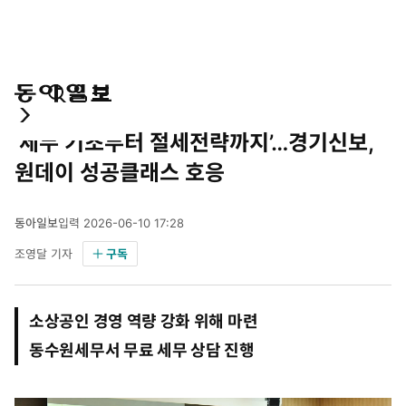
통
마
전
사회
합
이
체
‘세무 기초부터 절세전략까지’…경기신보,
검
페
메
색
이
뉴
원데이 성공클래스 호응
지
펼
치
동아일보
입력
2026-06-10 17:28
기
2
조영달 기자
구독
0
2
6
년
소상공인 경영 역량 강화 위해 마련
6
월
동수원세무서 무료 세무 상담 진행
1
0
일