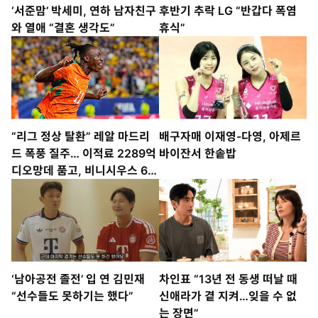
‘서준맘’ 박세미, 연하 남자친구
후반기 추락 LG “반갑다 폭염
와 열애 “결혼 생각도”
휴식”
“리그 정상 탈환” 레알 마드리
배구자매 이재영-다영, 아제르
드 폭풍 질주… 이적료 2289억
바이잔서 한솥밥
디오망데 품고, 비니시우스 6년
더 붙잡고
‘남아공전 졸전’ 입 연 김민재
차인표 “13년 전 동생 떠날 때
“선수들도 못하기는 했다”
신애라가 곁 지켜…잊을 수 없
는 장면”