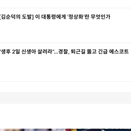
[김순덕의 도발] 이 대통령에게 ‘정상화’란 무엇인가
“생후 2일 신생아 살려라”…경찰, 퇴근길 뚫고 긴급 에스코트