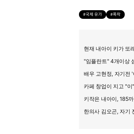
#국제 유가
#폭락