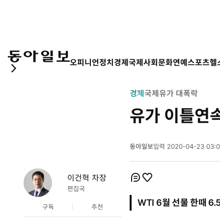
오피니언
정치
경제
국제
사회
문화
연예
스포츠
헬
경제
국제유가 대폭락
유가 이틀연속
동아일보
입력
2020-04-23 03:
2
0
2
이건혁 차장
개
0
개
코
좋
편집국
년
멘
아
WTI 6월 선물 한때 
4
트
요
구독
추천
월