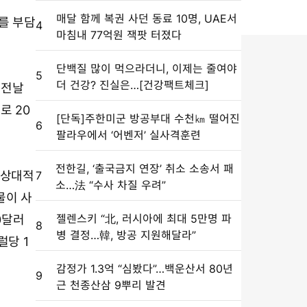
매달 함께 복권 사던 동료 10명, UAE서
를 부담
4
마침내 77억원 잭팟 터졌다
단백질 많이 먹으라더니, 이제는 줄여야
5
더 건강? 진실은…[건강팩트체크]
 전날
로 20
[단독]주한미군 방공부대 수천㎞ 떨어진
6
팔라우에서 ‘어벤저’ 실사격훈련
전한길, ‘출국금지 연장’ 취소 소송서 패
 상대적
7
소…法 “수사 차질 우려”
물이 사
젤렌스키 “北, 러시아에 최대 5만명 파
0달러
8
병 결정…韓, 방공 지원해달라”
럴당 1
감정가 1.3억 “심봤다”…백운산서 80년
9
근 천종산삼 9뿌리 발견