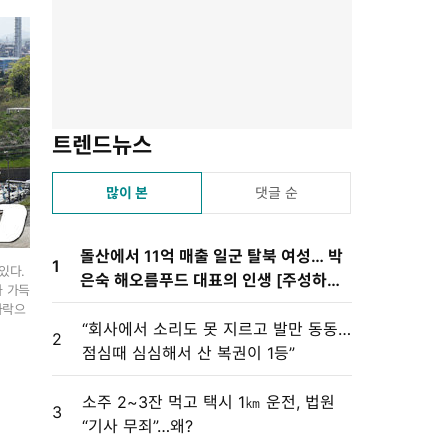
기
기
기
기
설
정
트렌드뉴스
많이 본
댓글 순
돌산에서 11억 매출 일군 탈북 여성… 박
1
있다.
은숙 해오름푸드 대표의 인생 [주성하의
가 가득
북에서 온 이웃]
하락으
“회사에서 소리도 못 지르고 발만 동동…
2
점심때 심심해서 산 복권이 1등”
소주 2~3잔 먹고 택시 1㎞ 운전, 법원
3
“기사 무죄”…왜?