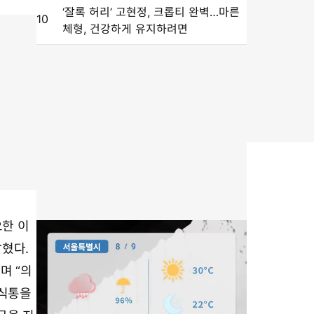
‘잘록 허리’ 고현정, 크롭티 완벽…마른
10
체형, 건강하게 유지하려면
요한 이
밝혔다.
며 “의
소식통을