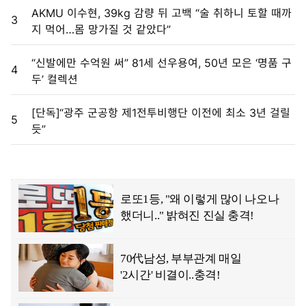
AKMU 이수현, 39kg 감량 뒤 고백 “술 취하니 토할 때까
3
지 먹어…몸 망가질 것 같았다”
“신발에만 수억원 써” 81세 선우용여, 50년 모은 ‘명품 구
4
두’ 컬렉션
[단독]“광주 군공항 제1전투비행단 이전에 최소 3년 걸릴
5
듯”