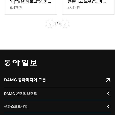
영]“일단 해보고”의 치명
받는다고 느껴?”…아이
적 함정
의 대답 담는 영상 공모
5시간 전
4시간 전
전
1
/
4
DAMG 동아미디어 그룹
DAMG 콘텐츠 브랜드
채널A
문화스포츠사업