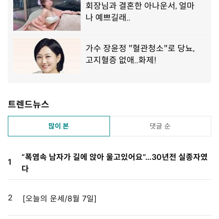
트렌드뉴스
많이 본
댓글 순
“폭염속 남자가 길에 앉아 울고있어요”…30년전 실종자였
1
다
2
[오늘의 운세/8월 7일]