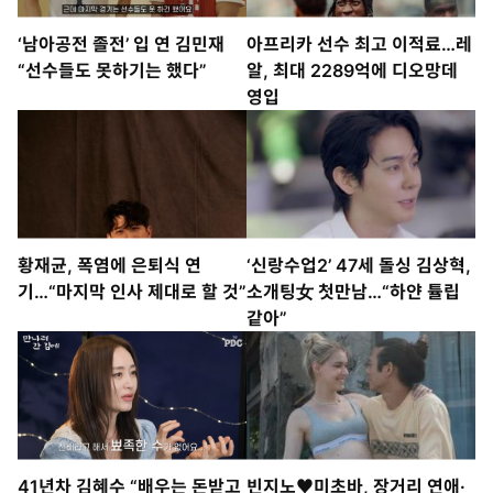
‘남아공전 졸전’ 입 연 김민재
아프리카 선수 최고 이적료…레
“선수들도 못하기는 했다”
알, 최대 2289억에 디오망데
영입
황재균, 폭염에 은퇴식 연
‘신랑수업2’ 47세 돌싱 김상혁,
기…“마지막 인사 제대로 할 것”
소개팅女 첫만남…“하얀 튤립
같아”
41년차 김혜수 “배우는 돈받고
빈지노♥미초바, 장거리 연애·