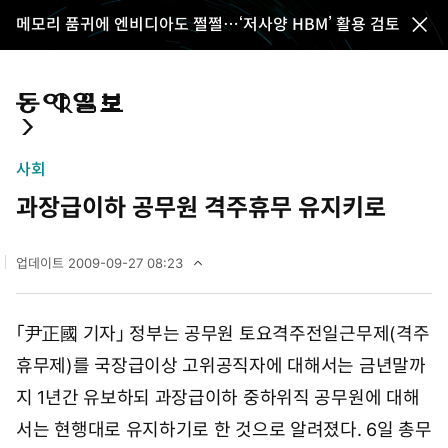
메모리 품귀에 엔비디아도 쩔쩔…‘저사양 HBM’ 활용 검토
전
체
메
뉴
통
마
전
닫
합
이
체
기
검
페
메
사회
색
이
뉴
과장급이하 공무원 격주휴무 유지키로
지
펼
치
기
업데이트
2009-09-27 08:23
2
0
0
「尹正國 기자」 정부는 공무원 토요격주전일근무제(격주
9
년
휴무제)를 국장급이상 고위공직자에 대해서는 금년말까
9
월
지 1년간 유보하되 과장급이하 중하위직 공무원에 대해
2
서는 현행대로 유지하기로 한 것으로 알려졌다. 6일 총무
7