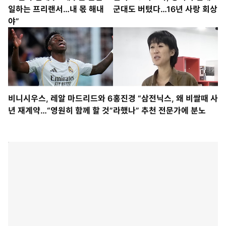
일하는 프리랜서…내 몫 해내
군대도 버텼다…16년 사랑 회상
야”
비니시우스, 레알 마드리드와 6
홍진경 “삼전닉스, 왜 비쌀때 사
년 재계약…“영원히 함께 할 것”
라했나” 추천 전문가에 분노