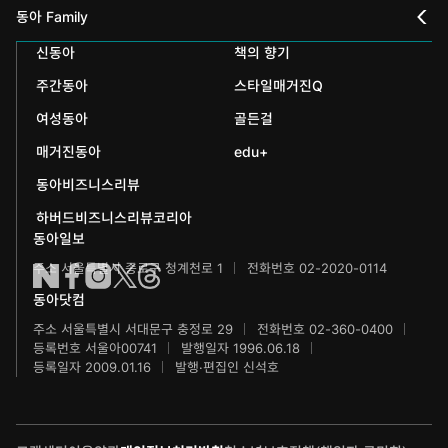
스포츠동아
동아 신춘문예
동아 Family
어린이동아
신동아
책의 향기
동아국악콩쿠르
인촌기념회
주간동아
스타일매거진Q
에듀동아
동아음악콩쿠르
일민미술관
여성동아
골든걸
과학동아
동아뮤지컬콩쿠르
신문박물관
매거진동아
edu+
어린이과학동아
동아비즈니스리뷰
동아무용콩쿠르
화정평화재단
하버드비즈니스리뷰코리아
수학동아
동아주니어음악콩쿠르
하서학술재단
동아일보
주소 서울특별시 종로구 청계천로 1
전화번호 02-2020-0114
어린이수학동아
동아주니어국악콩쿠르
동아닷컴
브랜더쿠
동아마라톤
주소 서울특별시 서대문구 충정로 29
전화번호 02-360-0400
등록번호 서울아00741
발행일자 1996.06.18
IT동아
동아연극상
등록일자 2009.01.16
발행·편집인 신석호
게임동아
LG와 함께 하는 서울국제음악콩쿠르