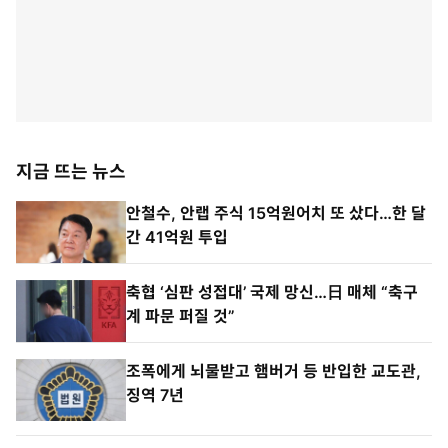
지금 뜨는 뉴스
안철수, 안랩 주식 15억원어치 또 샀다…한 달
간 41억원 투입
축협 ‘심판 성접대’ 국제 망신…日 매체 “축구
계 파문 퍼질 것”
조폭에게 뇌물받고 햄버거 등 반입한 교도관,
징역 7년