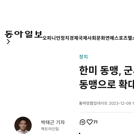
오피니언
정치
경제
국제
사회
문화
연예
스포츠
헬
정치
한미 동맹, 
동맹으로 확
동아닷컴
업데이트
2023-12-09 1
2
0
2
박태근 기자
71
개
3
개
코
좋
팩트라인팀
년
멘
아