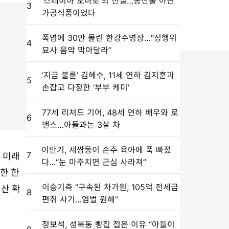
‘스테비아 토마토’의 진실…농산물 아닌
3
가공식품이었다
폭염에 30만 몰린 한강수영장…“성행위
4
묘사 음악 막아달라”
‘지금 불륜’ 김혜수, 11세 연하 김지훈과
5
손잡고 다정한 ‘부부 케미’
77세 리처드 기어, 48세 연하 배우와 로
6
맨스…아들과는 3살 차
이만기, 세쌍둥이 손주 육아에 푹 빠졌
7
의 미래
다…“눈 마주치면 근심 사라져”
한 한
이승기측 “구속된 차가원, 105억 전세금
예산 확
8
편취 사기…엄벌 원해”
정보석, 성북동 빵집 접은 이유 “아들이