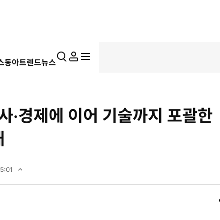
통
마
전
스동아
트렌드뉴스
합
이
체
검
페
메
색
이
뉴
지
펼
군사·경제에 이어 기술까지 포괄한
치
기
대
5:01