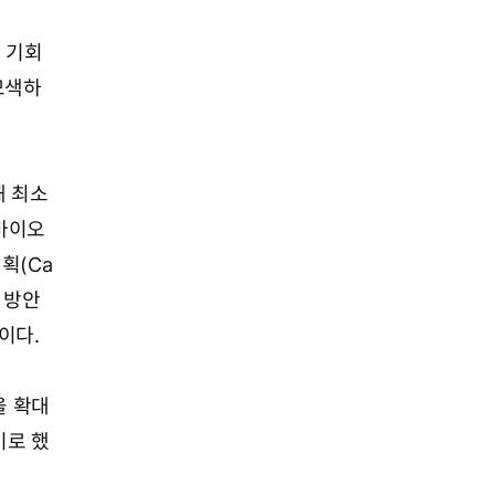
 기회
모색하
해 최소
 바이오
획(Ca
화 방안
이다.
을 확대
키로 했