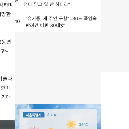
9
엄마 믿고 일 안 하더라”
생각하며
희망한
“유기중, 새 주인 구함”…36도 폭염속
10
반려견 버린 30대女
공동연
 한-
 기술과
 한미
 기대