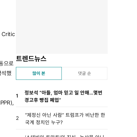
유
겨
스
자
린
하
찾
듣
크
트
기
기
기
기
설
정
ritic
트렌드뉴스
공동으로
참석했
많이 본
댓글 순
정보석 “아들, 엄마 믿고 일 안해…몇번
1
경고후 빵집 폐업”
PR),
“제정신 아닌 사람” 트럼프가 비난한 한
2
국계 정치인 누구?