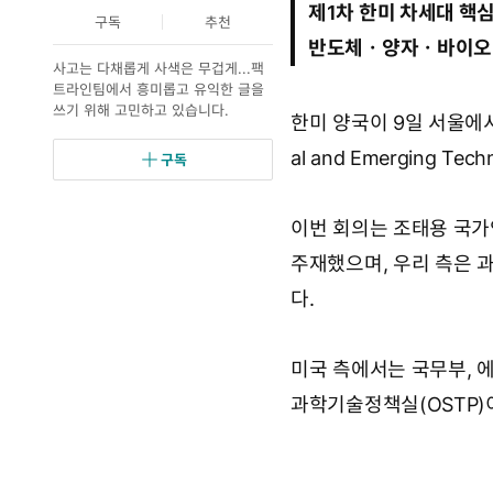
제1차 한미 차세대 
1
트
요
구독
추천
2
반도체ㆍ양자ㆍ바이오ㆍ
월
사고는 다채롭게 사색은 무겁게...팩
9
트라인팀에서 흥미롭고 유익한 글을
일
쓰기 위해 고민하고 있습니다.
1
한미 양국이 9일 서울에서 
5
al and Emerging Tec
시
구독
0
1
분
이번 회의는 조태용 국
주재했으며, 우리 측은 
다.
미국 측에서는 국무부, 에
과학기술정책실(OSTP)