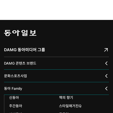
DAMG 동아미디어 그룹
DAMG 콘텐츠 브랜드
채널A
문화스포츠사업
스포츠동아
동아 신춘문예
동아 Family
어린이동아
신동아
책의 향기
동아국악콩쿠르
인촌기념회
주간동아
스타일매거진Q
에듀동아
동아음악콩쿠르
일민미술관