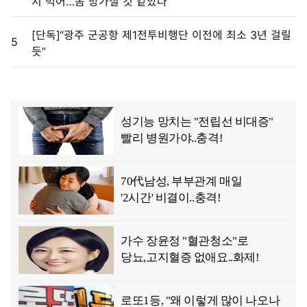
지 먹어…몸 망가질 것 같았다”
[단독]“광주 군공항 제1전투비행단 이전에 최소 3년 걸릴
5
듯”