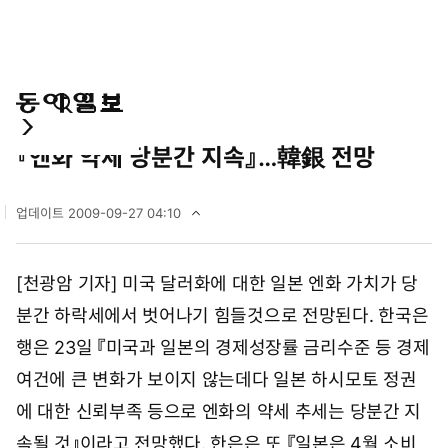
통
마
전
국제
합
이
체
『엔화 약세 당분간 지속』…韓銀 전망
검
페
메
색
이
뉴
지
펼
업데이트
2009-09-27 04:10
치
2
기
0
0
[천광암 기자] 미국 달러화에 대한 일본 엔화 가치가 당
9
년
분간 하락세에서 벗어나기 힘들것으로 전망된다. 한국은
9
월
행은 23일 『미국과 일본의 경제성장률 금리수준 등 경제
2
여건에 큰 변화가 보이지 않는데다 일본 하시모토 정권
7
일
에 대한 신뢰부족 등으로 엔화의 약세 추세는 당분간 지
0
4
속될 것』이라고 전망했다. 한은은 또 『일본은 4월 소비