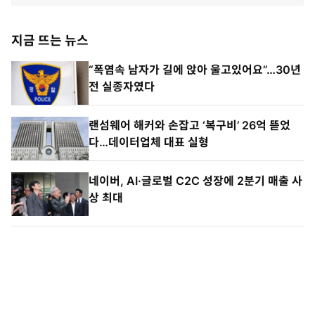
지금 뜨는 뉴스
“폭염속 남자가 길에 앉아 울고있어요”…30년
전 실종자였다
랜섬웨어 해커와 손잡고 ‘복구비’ 26억 뜯었
다…데이터업체 대표 실형
네이버, AI·글로벌 C2C 성장에 2분기 매출 사
상 최대