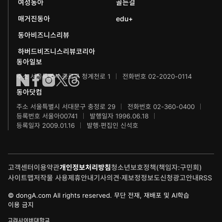
여성동아
골든걸
과학동아
동아뮤지컬콩쿠르
신문박물관
매거진동아
edu+
어린이과학동아
동아비즈니스리뷰
동아무용콩쿠르
화정평화재단
하버드비즈니스리뷰코리아
수학동아
동아주니어음악콩쿠르
하서학술재단
동아일보
주소 서울특별시 종로구 청계천로 1
전화번호 02-2020-0114
어린이수학동아
동아주니어국악콩쿠르
동아닷컴
브랜더쿠
동아마라톤
주소 서울특별시 서대문구 충정로 29
전화번호 02-360-0400
등록번호 서울아00741
발행일자 1996.06.18
IT동아
동아연극상
등록일자 2009.01.16
발행·편집인 신석호
게임동아
LG와 함께 하는 서울국제음악콩쿠르
고객센터
이용약관
개인정보처리방침
청소년보호정책(책임자:구민회)
제주 국제사진공모전
사이트맵
저작물 사용
제휴안내
기사의견·제보
정정보도신청
광고안내
RSS
© dongA.com All rights reserved. 무단 전재, 재배포 및 AI학습
이용 금지