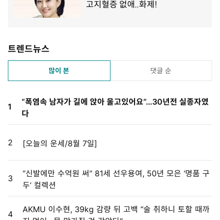
트렌드뉴스
많이 본
댓글 순
“폭염속 남자가 길에 앉아 울고있어요”…30년전 실종자였
1
다
2
[오늘의 운세/8월 7일]
“신발에만 수억원 써” 81세 선우용여, 50년 모은 ‘명품 구
3
두’ 컬렉션
AKMU 이수현, 39kg 감량 뒤 고백 “술 취하니 토할 때까
4