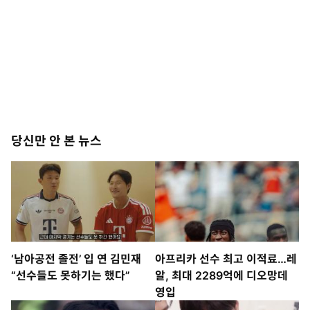
당신만 안 본 뉴스
‘남아공전 졸전’ 입 연 김민재
아프리카 선수 최고 이적료…레
“선수들도 못하기는 했다”
알, 최대 2289억에 디오망데
영입