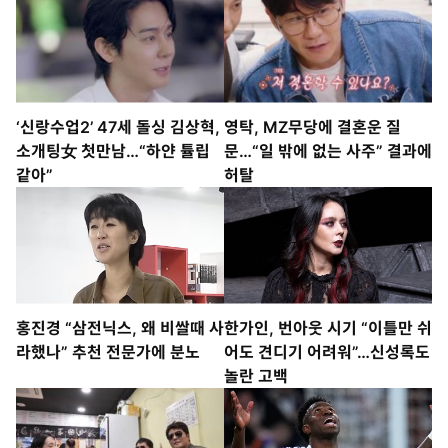
‘신랑수업2’ 47세 돌싱 김상혁,
영탁, MZ무당에 결혼운 질
소개팅女 첫만남…“하얀 튤립
문…“일 밖에 없는 사주” 결과에
같아”
허탈
홍진경 “삼전닉스, 왜 비쌀때 사
한가인, 번아웃 시기 “이틀만 쉬
라했나” 추천 전문가에 분노
어도 견디기 어려워”…신성록도
놀란 고백