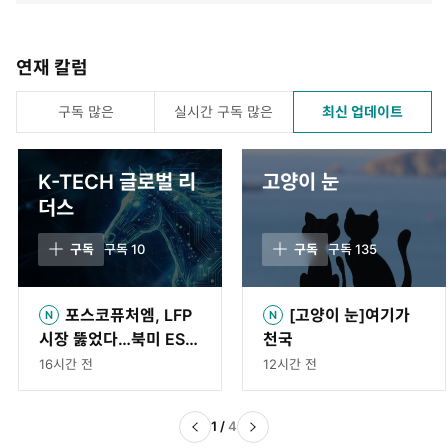
연재 칼럼
구독 많은
실시간 구독 많은
최신 업데이트
K-TECH 글로벌 리
고양이 눈
더스
구독
구독
10
구독
구독
135
포스코퓨처엠, LFP
[고양이 눈]여기가
시장 뚫었다…북미 ESS
천국
용 양극재 장기 공급 합
16시간 전
12시간 전
의
1
/
4