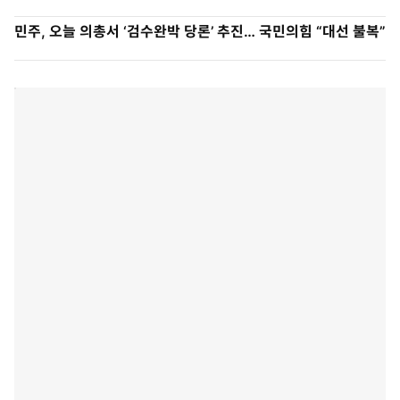
민주, 오늘 의총서 ‘검수완박 당론’ 추진… 국민의힘 “대선 불복”