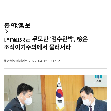
통
마
전
오피니언
사설
합
이
체
[사설]與는 무모한 ‘검수완박’, 檢은
검
페
메
색
이
뉴
조직이기주의에서 물러서라
지
펼
치
동아일보
업데이트
2022-04-12 10:17
기
2
0
2
2
년
4
월
1
2
일