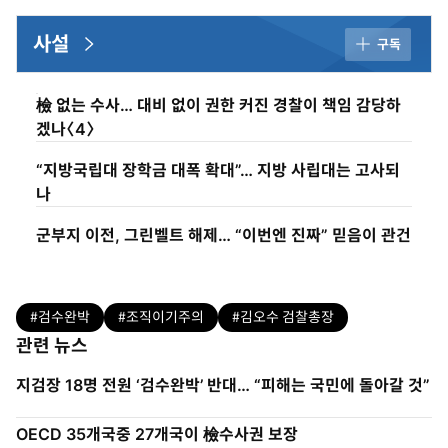
사설
구독
檢 없는 수사… 대비 없이 권한 커진 경찰이 책임 감당하
겠나〈4〉
“지방국립대 장학금 대폭 확대”… 지방 사립대는 고사되
나
군부지 이전, 그린벨트 해제… “이번엔 진짜” 믿음이 관건
#검수완박
#조직이기주의
#김오수 검찰총장
관련 뉴스
지검장 18명 전원 ‘검수완박’ 반대… “피해는 국민에 돌아갈 것”
OECD 35개국중 27개국이 檢수사권 보장