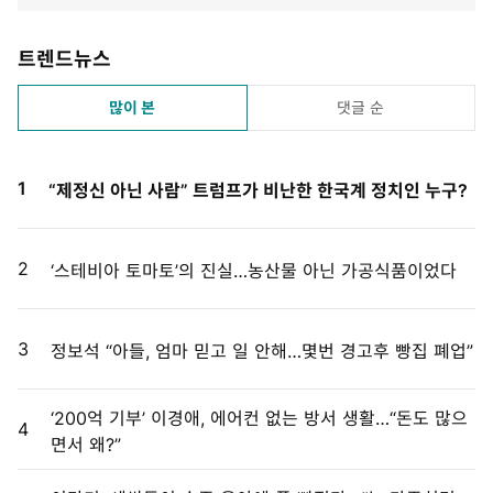
트렌드뉴스
많이 본
댓글 순
1
“제정신 아닌 사람” 트럼프가 비난한 한국계 정치인 누구?
2
‘스테비아 토마토’의 진실…농산물 아닌 가공식품이었다
3
정보석 “아들, 엄마 믿고 일 안해…몇번 경고후 빵집 폐업”
‘200억 기부’ 이경애, 에어컨 없는 방서 생활…“돈도 많으
4
면서 왜?”