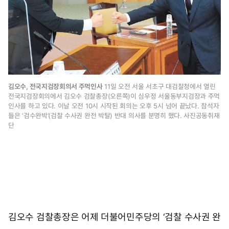
1
0
시
1
7
분
김오수, 전국지검장회의서 주먹인사
11일 오전 서울 서초구 대검찰청에서 열린
전국지검장회의에서 김오수 검찰총장(오른쪽)이 심우정 서울동부지검장과 주먹
인사를 하고 있다. 이날 오전 10시 시작된 회의는 오후 5시 넘어 끝났다. 참석자
들은 ‘검수완박’(검찰 수사권 완전 박탈) 반대 의사를 분명히 했다. 사진공동취재
단
김오수 검찰총장은 어제 더불어민주당의 ‘검찰 수사권 완