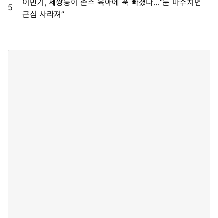
이만기, 세쌍둥이 손주 육아에 푹 빠졌다…“눈 마주치면
5
근심 사라져”