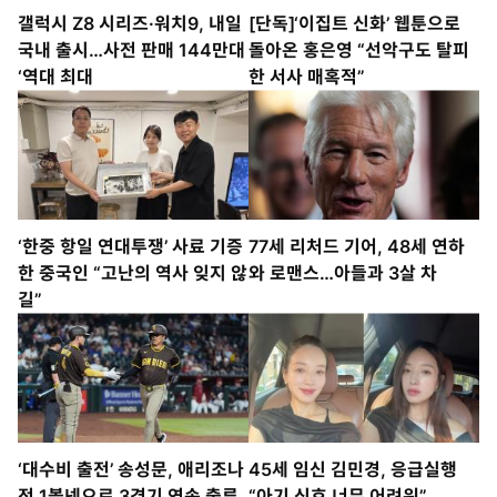
갤럭시 Z8 시리즈·워치9, 내일
[단독]‘이집트 신화’ 웹툰으로
국내 출시…사전 판매 144만대
돌아온 홍은영 “선악구도 탈피
‘역대 최대
한 서사 매혹적”
‘한중 항일 연대투쟁’ 사료 기증
77세 리처드 기어, 48세 연하
한 중국인 “고난의 역사 잊지 않
와 로맨스…아들과 3살 차
길”
‘대수비 출전’ 송성문, 애리조나
45세 임신 김민경, 응급실행
전 1볼넷으로 3경기 연속 출루
“아기 신호 너무 어려워”