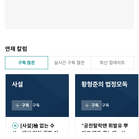
연재 칼럼
구독 많은
실시간 구독 많은
최신 업데이트
사설
황형준의 법정모독
구독
구독
구독
구독
[사설]檢 없는 수
“공천탈락땐 휘발유 뿌
사… 대비 없이 권한 커
리고 뱀도 푸는데…상임