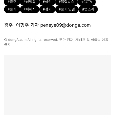
#광주
#성범죄
#살인
#블랙박스
#CCTV
#증거
#피해자
#검거
#증거 인멸
#법조계
광주=이형주 기자 peneye09@donga.com
© dongA.com All rights reserved. 무단 전재, 재배포 및 AI학습 이용
금지