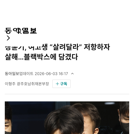
통
마
전
사회
합
이
체
장윤기, 여고생 “살려달라” 저항하자
검
페
메
색
이
뉴
살해…블랙박스에 담겼다
지
펼
치
동아일보
업데이트
2026-06-03 16:17
기
2
이형주 광주호남취재본부장
구독
0
2
6
년
6
월
3
일
1