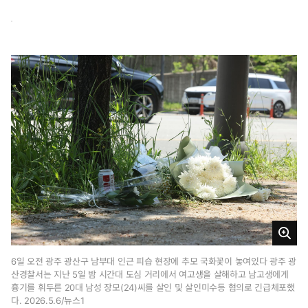
크
게
6일 오전 광주 광산구 남부대 인근 피습 현장에 추모 국화꽃이 놓여있다 광주 광
산경찰서는 지난 5일 밤 시간대 도심 거리에서 여고생을 살해하고 남고생에게
보
흉기를 휘두른 20대 남성 장모(24)씨를 살인 및 살인미수등 혐의로 긴급체포했
기
다. 2026.5.6/뉴스1