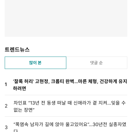
트렌드뉴스
많이 본
댓글 순
‘잘록 허리’ 고현정, 크롭티 완벽…마른 체형, 건강하게 유지
1
하려면
차인표 “13년 전 동생 떠날 때 신애라가 곁 지켜…잊을 수
2
없는 장면”
“폭염속 남자가 길에 앉아 울고있어요”…30년전 실종자였
3
다