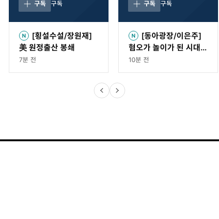
구독
구독
구독
구독
[횡설수설/장원재]
[동아광장/이은주]
美 원정출산 봉쇄
혐오가 놀이가 된 시대,
‘말리는 시누이’가 되자
7분 전
10분 전
DAMG 동아미디어 그룹