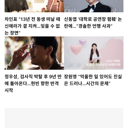
차인표 “13년 전 동생 떠날 때
신동엽 ‘대학로 공연장 폄훼’ 논
신애라가 곁 지켜…잊을 수 없
란에…“경솔한 언행 사과”
는 장면”
정우성, 검사직 박탈 후 9년 만
장원영 “억울한 일 있어도 진실
에 돌아온다…현빈 향한 반격
은 드러나…시간의 문제”
시작