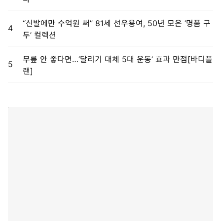
“신발에만 수억원 써” 81세 선우용여, 50년 모은 ‘명품 구
4
두’ 컬렉션
무릎 안 좋다면…‘달리기 대체 5대 운동’ 효과 만점[바디플
5
랜]