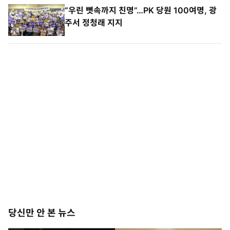
“우린 뼛속까지 친명”…PK 당원 100여명, 광
주서 정청래 지지
당신만 안 본 뉴스