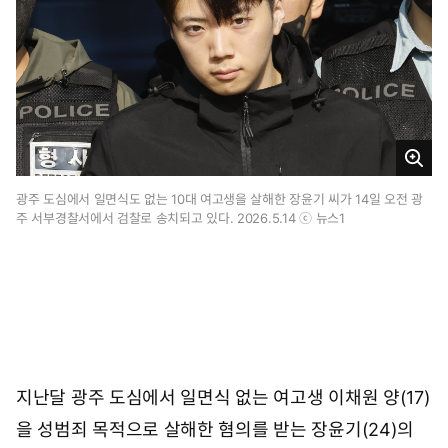
6
시
1
7
분
크
게
광주 도심에서 일면식도 없는 10대 여고생을 살해한 장윤기 씨가 14일 오전 광
주 서부경찰서에서 검찰로 송치되고 있다. 2026.5.14 ⓒ 뉴스1
보
기
지난달 광주 도심에서 일면식 없는 여고생 이채원 양(17)
을 성범죄 목적으로 살해한 혐의를 받는 장윤기(24)의