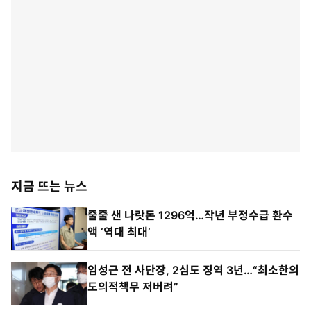
지금 뜨는 뉴스
줄줄 샌 나랏돈 1296억…작년 부정수급 환수
액 ‘역대 최대’
임성근 전 사단장, 2심도 징역 3년…“최소한의
도의적책무 저버려”