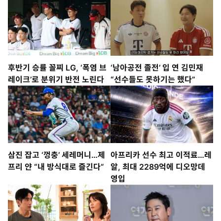
후반기 승률 꼴찌 LG, ‘폭염 브
‘남아공전 졸전’ 입 연 김민재
레이크’로 분위기 반전 노린다
“선수들도 못하기는 했다”
삼진 잡고 ‘껑충’ 세레머니…제
아프리카 선수 최고 이적료…레
프리 얀 “내 방식대로 즐긴다”
알, 최대 2289억에 디오망데
영입