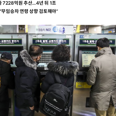
7228억원 추산…4년 뒤 1조
…“무임승차 연령 상향 검토해야”