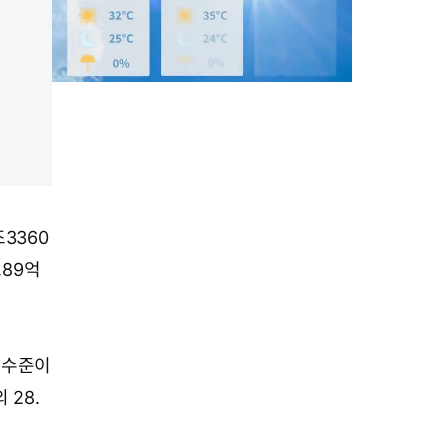
M
u
t
e
3360
조89억
 수준이
 28.