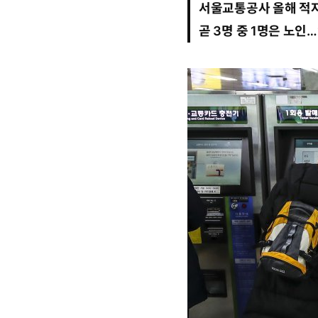
서울교통공사 올해 적자 
1
트
요
1
곧 3명 중 1명은 노인
월
6
일
1
0
시
2
5
분