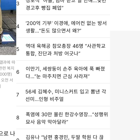
정보석 “아들, 엄마 믿고 일 안해…몇번
3
경고후 빵집 폐업”
‘200억 기부’ 이경애, 에어컨 없는 방서
4
생활…“돈도 많으면서 왜?”
역대 육해공 참모총장 46명 “사관학교
5
통합, 진단과 처방 어긋나”
 결과에 따
 관련 복지
이만기, 세쌍둥이 손주 육아에 푹 빠졌
6
000명)
다…“눈 마주치면 근심 사라져”
 오전 서
]
56세 김혜수, 미니스커트 입고 뽐낸 각
7
선미…인형 비주얼
폭염에 30만 몰린 한강수영장…“성행위
8
묘사 음악 막아달라”
으로 나
김유나 “남편 홍경민, 두딸 학원 다 끊