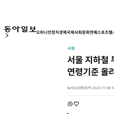
오피니언
정치
경제
국제
사회
문화
연예
스포츠
헬
사회
서울 지하철 
연령기준 올
뉴시스(신문)
입력
2024-11-06 1
2
0
2
개
개
4
코
좋
년
멘
아