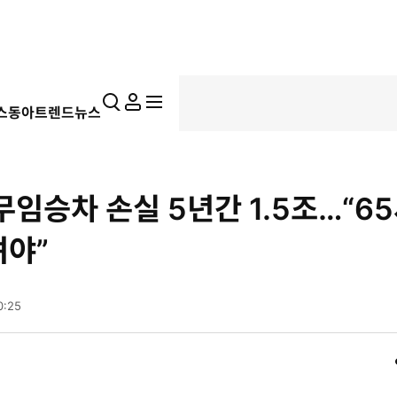
통
마
전
스동아
트렌드뉴스
합
이
체
검
페
메
색
이
뉴
지
펼
무임승차 손실 5년간 1.5조…“6
치
기
려야”
0:25