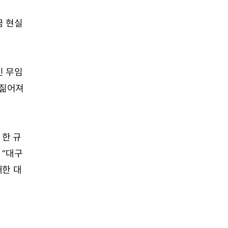
금 현실
인 무임
 짊어져
 한 규
 “대구
대한 대