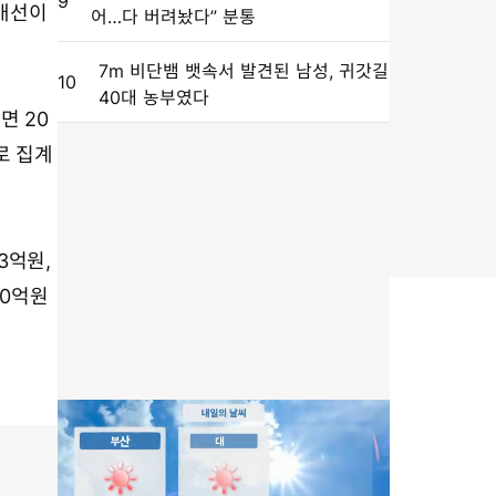
9
 개선이
어…다 버려놨다” 분통
7m 비단뱀 뱃속서 발견된 남성, 귀갓길
10
40대 농부였다
면 20
로 집계
63억원,
00억원