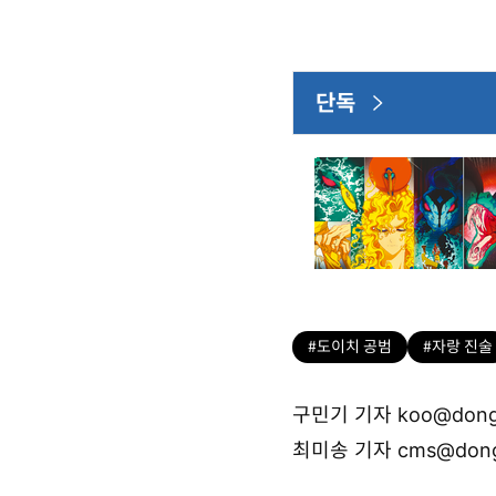
단독
#도이치 공범
#자랑 진술
구민기 기자 koo@dong
최미송 기자 cms@dong