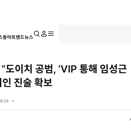
통
마
전
스동아
트렌드뉴스
합
이
체
검
페
메
색
이
뉴
지
펼
“도이치 공범, ‘VIP 통해 임성근
치
기
지인 진술 확보
09:24