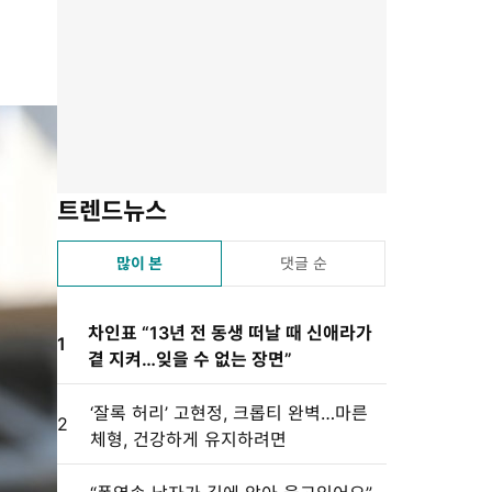
유
겨
스
자
린
하
찾
듣
크
트
기
기
기
기
설
정
트렌드뉴스
많이 본
댓글 순
차인표 “13년 전 동생 떠날 때 신애라가
1
곁 지켜…잊을 수 없는 장면”
‘잘록 허리’ 고현정, 크롭티 완벽…마른
2
체형, 건강하게 유지하려면