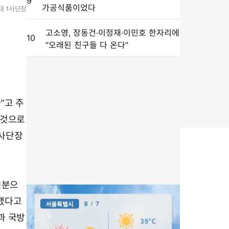
9
가공식품이었다
대 1사단장
고소영, 장동건·이정재·이민호 한자리에
10
“오래된 친구들 다 온다”
”고 주
 것으로
 사단장
신분으
명했다고
과 국방