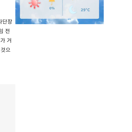
 사단장
임 전
내가 거
M
 것으
u
t
e