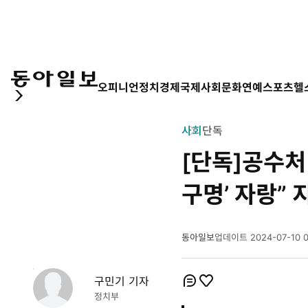
오피니언
정치
경제
국제
사회
문화
연예
스포츠
헬
사회
단독
[단독]공수처 
구명’ 자랑” 
동아일보
업데이트
2024-07-10 
2
0
2
구민기 기자
개
4
개
코
좋
정치부
년
멘
아