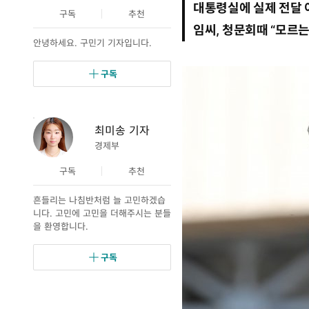
대통령실에 실제 전달 
7
트
요
구독
추천
월
임씨, 청문회때 “모르는
1
안녕하세요. 구민기 기자입니다.
0
일
0
구독
9
시
2
4
최미송 기자
분
경제부
구독
추천
흔들리는 나침반처럼 늘 고민하겠습
니다. 고민에 고민을 더해주시는 분들
을 환영합니다.
구독