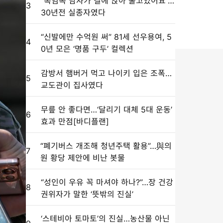
“폭염속 남자가 길에 앉아 울고있어요”…
3
30년전 실종자였다
“신발에만 수억원 써” 81세 선우용여, 5
4
0년 모은 ‘명품 구두’ 컬렉션
감방서 햄버거 먹고 나이키 입은 조폭…
5
교도관이 집사였다
무릎 안 좋다면…‘달리기 대체 5대 운동’
6
효과 만점[바디플랜]
“폐기버스 개조해 청년주택 활용”…與의
7
원 황당 제안에 비난 봇물
“성인이 우유 꼭 마셔야 하나?”…장 건강
8
권위자가 말한 ‘뜻밖의 진실’
‘스테비아 토마토’의 진실…농산물 아닌