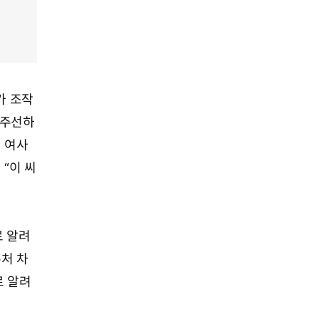
가 조작
 주선하
김 여사
“이 씨
로 알려
수처 차
로 알려