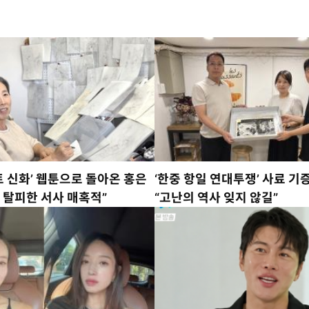
트 신화’ 웹툰으로 돌아온 홍은
‘한중 항일 연대투쟁’ 사료 기
 탈피한 서사 매혹적”
“고난의 역사 잊지 않길”