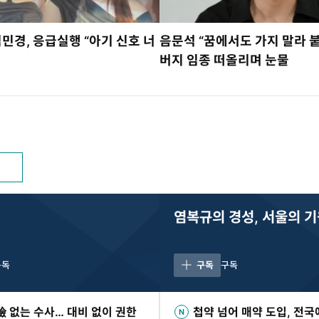
김민경, 응급실행 “아기 신호 너
음문석 “꿈에서도 가지 말라 
버지 임종 떠올리며 눈물
염복규의 경성, 서울의 
구독
구독
구독
檢 없는 수사… 대비 없이 권한
첩약 넘어 매약 도입, 전