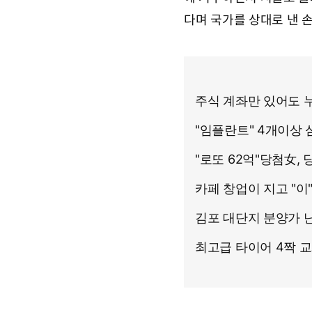
2
7
다며 국가를 상대로 낸 
일
0
7
시
2
2
분