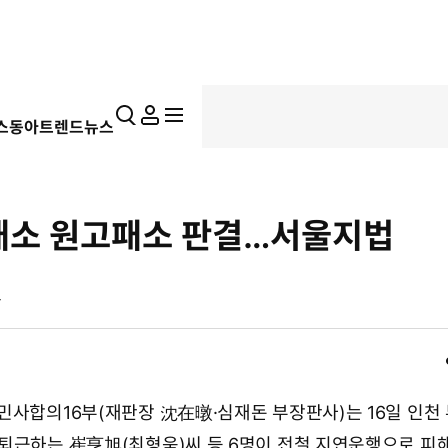
통
마
전
스동아
트렌드뉴스
합
이
체
검
페
메
색
이
뉴
지
펼
배소 원고패소 판결…서울지법
치
기
민사합의16부(재판장 沈在暾·심재돈 부장판사)는 16일 인천 
퇴근하는 崔亨旭(최형욱)씨 등 6명이 전철 지연운행으로 피