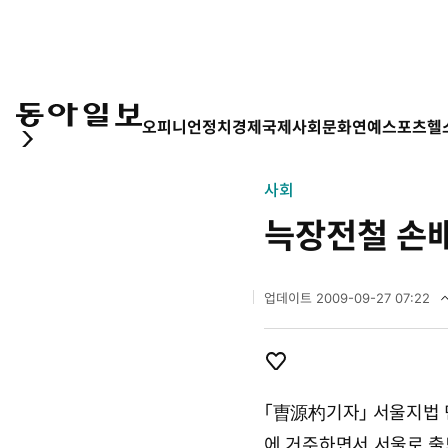
오피니언
정치
경제
국제
사회
문화
연예
스포츠
헬
사회
늑장전철 손
업데이트
2009-09-27 07:22
2
0
0
9
개
좋
년
아
「曺源杓기자」 서울지법 
9
요
월
에 거주하면서 서울로 출