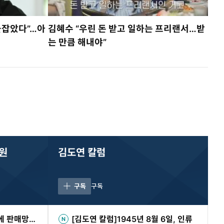
붙잡았다”…아
김혜수 “우린 돈 받고 일하는 프리랜서…받
는 만큼 해내야”
기원
김도연 칼럼
구독
구독
국에 판매망…
[김도연 칼럼]1945년 8월 6일, 인류