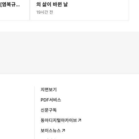
[염복규의
의 삶이 바뀐 날
19시간 전
지면보기
PDF서비스
신문구독
동아디지털아카이브
보이스뉴스