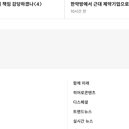
 책임 감당하겠나〈4〉
한약방에서 근대 제약기업으로
경성, 서울의 기원]
10시간 전
함께 미래
히어로콘텐츠
디스페셜
트렌드뉴스
실시간 뉴스