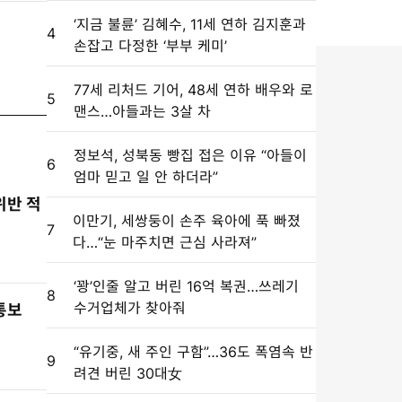
‘지금 불륜’ 김혜수, 11세 연하 김지훈과
4
손잡고 다정한 ‘부부 케미’
77세 리처드 기어, 48세 연하 배우와 로
5
맨스…아들과는 3살 차
정보석, 성북동 빵집 접은 이유 “아들이
6
엄마 믿고 일 안 하더라”
위반 적
이만기, 세쌍둥이 손주 육아에 푹 빠졌
7
다…“눈 마주치면 근심 사라져”
‘꽝’인줄 알고 버린 16억 복권…쓰레기
8
수거업체가 찾아줘
통보
“유기중, 새 주인 구함”…36도 폭염속 반
9
려견 버린 30대女