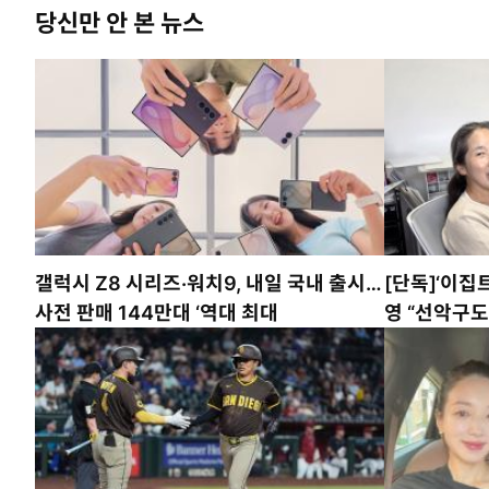
당신만 안 본 뉴스
갤럭시 Z8 시리즈·워치9, 내일 국내 출시…
[단독]‘이집
사전 판매 144만대 ‘역대 최대
영 “선악구도