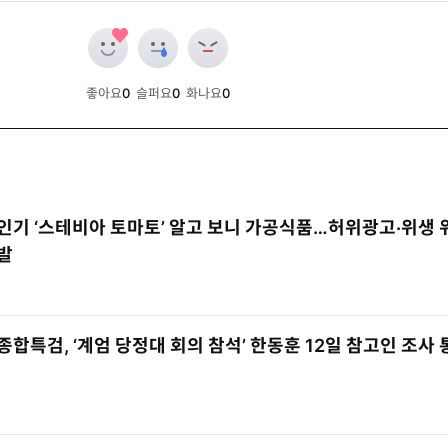
좋아요
0
슬퍼요
0
화나요
0
개
개
개
인기 ‘스테비아 토마토’ 알고 보니 가공식품…허위광고·위생 
발
종합특검, ‘계엄 당정대 회의 참석’ 한동훈 12일 참고인 조사 