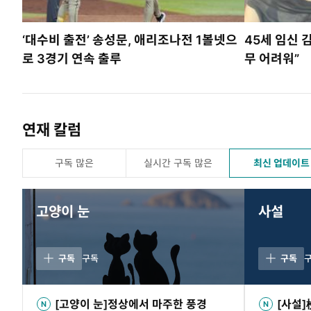
‘대수비 출전’ 송성문, 애리조나전 1볼넷으
45세 임신 
로 3경기 연속 출루
무 어려워”
연재 칼럼
구독 많은
실시간 구독 많은
최신 업데이트
고양이 눈
사설
구독
구독
구독
[고양이 눈]정상에서 마주한 풍경
[사설]