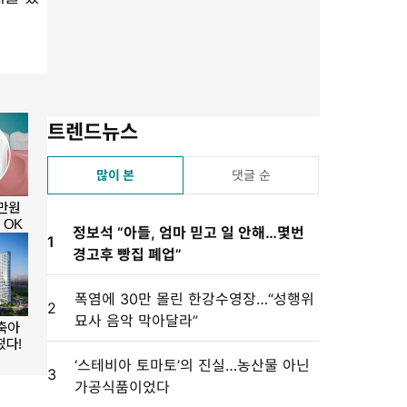
기
기
기
기
설
정
트렌드뉴스
많이 본
댓글 순
정보석 “아들, 엄마 믿고 일 안해…몇번
1
경고후 빵집 폐업”
폭염에 30만 몰린 한강수영장…“성행위
2
묘사 음악 막아달라”
‘스테비아 토마토’의 진실…농산물 아닌
3
가공식품이었다