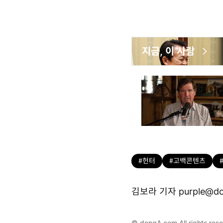
지금, 이 사람
#헌터
#고백콘텐츠
김보라 기자 purple@do
© dongA.com All rights