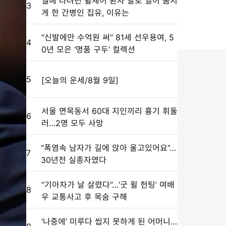
엘베 타려던 휠체어 환자 발로 밀어 숨지
3
게 한 간병인 집유, 이유는
“신발에만 수억원 써” 81세 선우용여, 5
4
0년 모은 ‘명품 구두’ 컬렉션
5
[오늘의 운세/8월 9일]
서울 면목동서 60대 지인끼리 흉기 휘둘
6
러…2명 모두 사망
“폭염속 남자가 길에 앉아 울고있어요”…
7
30년전 실종자였다
“기아차가 날 살렸다”…‘굿 윌 헌팅’ 여배
8
우 교통사고 후 목숨 구해
‘나중에’ 미루다 씹지 못하게 된 어머니…