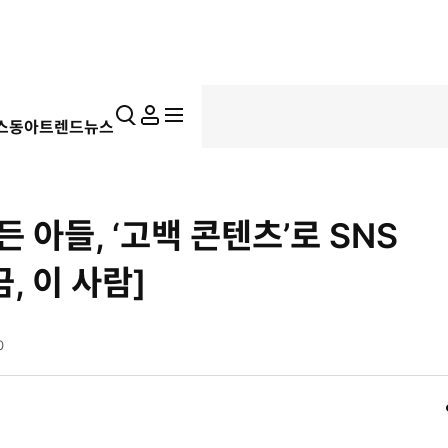
통
마
전
스동아
트렌드뉴스
합
이
체
검
페
메
색
이
뉴
지
펼
든 아들, ‘고백 콘텐츠’로 SNS
치
기
, 이 사람]
0