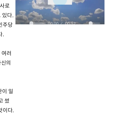
인사로
 있다.
 민주당
다.
M
 여러
u
t
자신의
e
란이 일
고 썼
것이다.