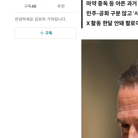
마약 중독 등 아픈 과거
6
트
요
구독
46
추천
월
민주-공화 구분 않고 ‘
1
안녕하세요 김보라 기자입니다.
1
X 활동 한달 안돼 팔로
일
0
구독
4
시
3
0
분