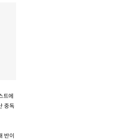
캐스트에
난 중독
재 반이