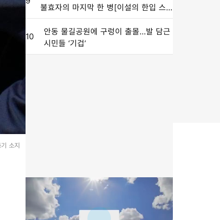
9
불효자의 마지막 한 병[이설의 한입 스
토리]
안동 물길공원에 구렁이 출몰…발 담근
10
시민들 ‘기겁’
총기 소지