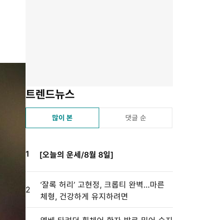
유
겨
스
자
린
하
찾
듣
크
트
기
기
기
기
설
정
트렌드뉴스
많이 본
댓글 순
1
[오늘의 운세/8월 8일]
‘잘록 허리’ 고현정, 크롭티 완벽…마른
2
체형, 건강하게 유지하려면