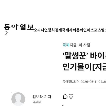
오피니언
정치
경제
국제
사회
문화
연예
스포츠
헬
국제
지금, 이 사람
‘말썽꾼’ 바이
인기몰이[지금
동아일보
입력
2026-06-11 04:3
2
0
2
김보라 기자
0
6
개
개
코
좋
국제부
년
멘
아