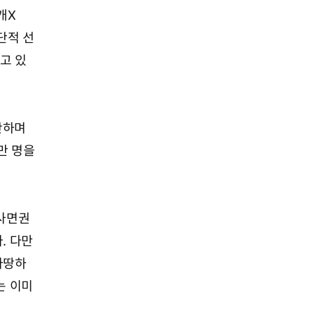
개X
단적 선
고 있
발산하며
만 명을
 사면권
. 다만
마땅하
는 이미