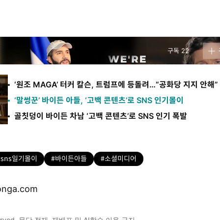
구독
22
‘원조 MAGA’ 터커 칼슨, 트럼프에 등돌려…“공화당 지지 안해”
‘말썽꾼’ 바이든 아들, ‘고백 콘텐츠’로 SNS 인기몰이
골칫덩이 바이든 차남 ‘고백 콘텐츠’로 SNS 인기 폭발
#sns일기몰이
#바이든아들
#소셜미디어
nga.com
 reserved. 무단 전재, 재배포 및 AI학습 이용 금지