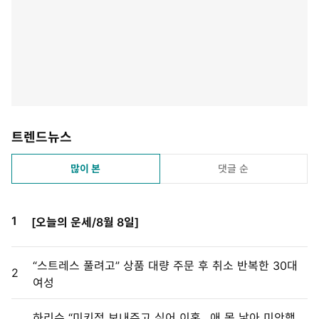
트렌드뉴스
많이 본
댓글 순
1
[오늘의 운세/8월 8일]
“스트레스 풀려고” 상품 대량 주문 후 취소 반복한 30대
2
여성
하리수 “미키정 보내주고 싶어 이혼…애 못 낳아 미안했