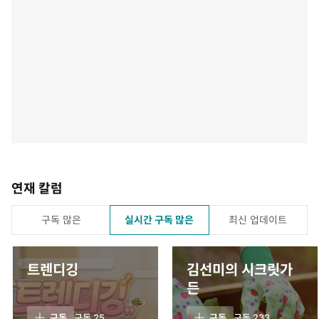
연재 칼럼
구독 많은
실시간 구독 많은
최신 업데이트
트렌디깅
김선미의 시크릿가
든
구독
구독
25
구독
구독
233