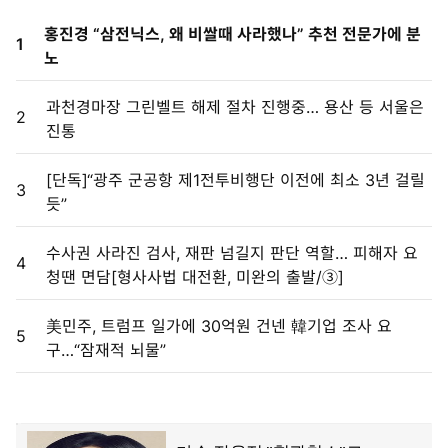
홍진경 “삼전닉스, 왜 비쌀때 사라했나” 추천 전문가에 분
1
노
과천경마장 그린벨트 해제 절차 진행중… 용산 등 서울은
2
진통
[단독]“광주 군공항 제1전투비행단 이전에 최소 3년 걸릴
3
듯”
수사권 사라진 검사, 재판 넘길지 판단 역할… 피해자 요
4
청땐 면담[형사사법 대전환, 미완의 출발/③]
美민주, 트럼프 일가에 30억원 건넨 韓기업 조사 요
5
구…“잠재적 뇌물”