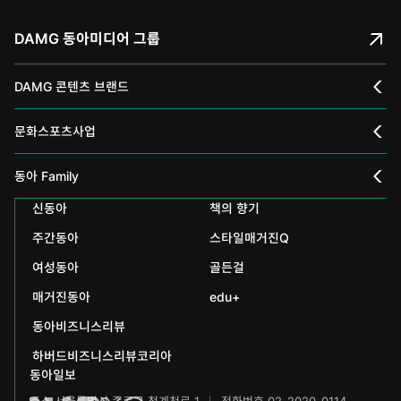
DAMG 동아미디어 그룹
DAMG 콘텐츠 브랜드
채널A
문화스포츠사업
스포츠동아
동아 신춘문예
동아 Family
어린이동아
신동아
책의 향기
동아국악콩쿠르
인촌기념회
주간동아
스타일매거진Q
에듀동아
동아음악콩쿠르
일민미술관
여성동아
골든걸
과학동아
동아뮤지컬콩쿠르
신문박물관
매거진동아
edu+
어린이과학동아
동아비즈니스리뷰
동아무용콩쿠르
화정평화재단
하버드비즈니스리뷰코리아
수학동아
동아주니어음악콩쿠르
하서학술재단
동아일보
주소 서울특별시 종로구 청계천로 1
전화번호 02-2020-0114