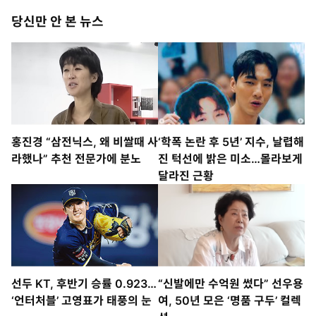
당신만 안 본 뉴스
홍진경 “삼전닉스, 왜 비쌀때 사
‘학폭 논란 후 5년’ 지수, 날렵해
라했나” 추천 전문가에 분노
진 턱선에 밝은 미소…몰라보게
달라진 근황
선두 KT, 후반기 승률 0.923…
“신발에만 수억원 썼다” 선우용
‘언터처블’ 고영표가 태풍의 눈
여, 50년 모은 ‘명품 구두’ 컬렉