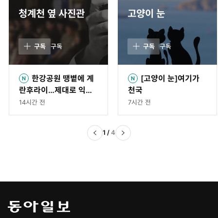
청계천 옆 사진관
고양이 눈
구독
구독
구독
구독
한강공원 땡볕에 계
[고양이 눈]여기가
란후라이…제대로 익었
천국
을까? [청계천 옆 사진
14시간 전
7시간 전
관]
1
/
4