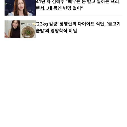
41년 차 김혜수 “배우는 돈 받고 일하는 프리
랜서…내 몫엔 변명 없어”
‘23kg 감량’ 장영란의 다이어트 식단, ‘불고기
솥밥’의 영양학적 비밀