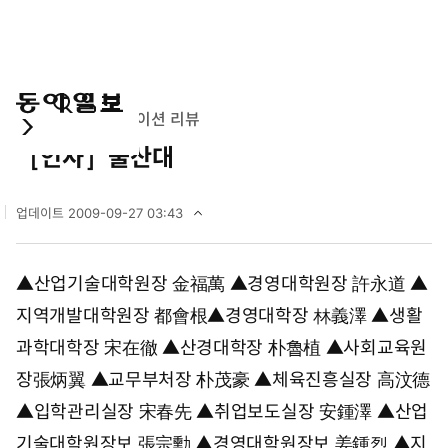
통
마
전
사람속으로
애니메이션 리뷰
합
이
체
［인사］울산대
검
페
메
색
이
뉴
지
펼
업데이트
2009-09-27 03:43
치
2
기
0
0
▲산업기술대학원장 金福萬 ▲경영대학원장 許永道 ▲
9
년
지역개발대학원장 都會根▲경영대학장 林義澤 ▲생활
9
월
과학대학장 宋在徹 ▲산경대학장 朴魯植 ▲사회교육원
2
장張炳翼 ▲교무부처장 朴茂豪 ▲체육진흥실장 高汶德
7
일
▲입학관리실장 宋春先 ▲취업보도실장 安鍾澤 ▲산업
0
3
기술대학원장보 張宗勳 ▲경영대학원장보 姜鍾烈 ▲지