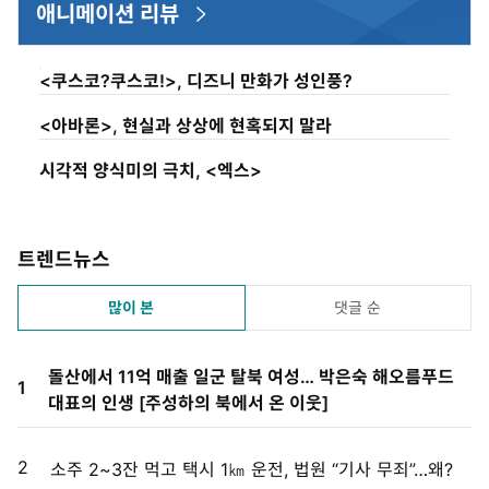
애니메이션 리뷰
<쿠스코?쿠스코!>, 디즈니 만화가 성인풍?
<아바론>, 현실과 상상에 현혹되지 말라
시각적 양식미의 극치, <엑스>
트렌드뉴스
많이 본
댓글 순
돌산에서 11억 매출 일군 탈북 여성… 박은숙 해오름푸드
1
대표의 인생 [주성하의 북에서 온 이웃]
2
소주 2~3잔 먹고 택시 1㎞ 운전, 법원 “기사 무죄”…왜?