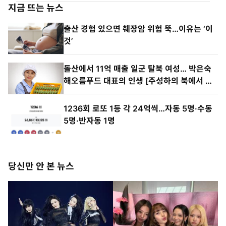
지금 뜨는 뉴스
출산 경험 있으면 췌장암 위험 뚝…이유는 ‘이
것’
돌산에서 11억 매출 일군 탈북 여성… 박은숙
해오름푸드 대표의 인생 [주성하의 북에서 온
이웃]
1236회 로또 1등 각 24억씩…자동 5명·수동
5명·반자동 1명
당신만 안 본 뉴스