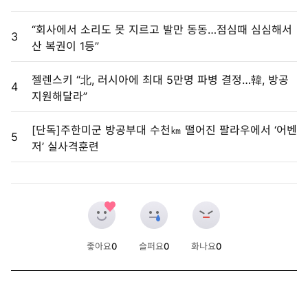
“회사에서 소리도 못 지르고 발만 동동…점심때 심심해서
3
산 복권이 1등”
젤렌스키 “北, 러시아에 최대 5만명 파병 결정…韓, 방공
4
지원해달라”
[단독]주한미군 방공부대 수천㎞ 떨어진 팔라우에서 ‘어벤
5
저’ 실사격훈련
좋아요
0
슬퍼요
0
화나요
0
개
개
개