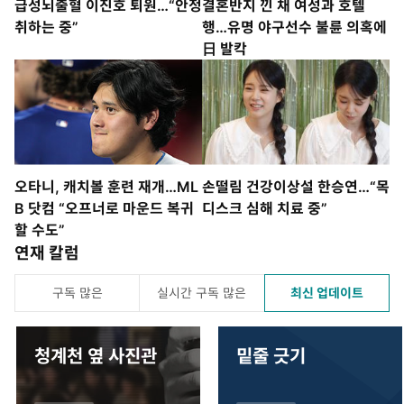
급성뇌출혈 이진호 퇴원…“안정
결혼반지 낀 채 여성과 호텔
취하는 중”
행…유명 야구선수 불륜 의혹에
日 발칵
오타니, 캐치볼 훈련 재개…ML
손떨림 건강이상설 한승연…“목
B 닷컴 “오프너로 마운드 복귀
디스크 심해 치료 중”
할 수도”
연재 칼럼
구독 많은
실시간 구독 많은
최신 업데이트
청계천 옆 사진관
밑줄 긋기