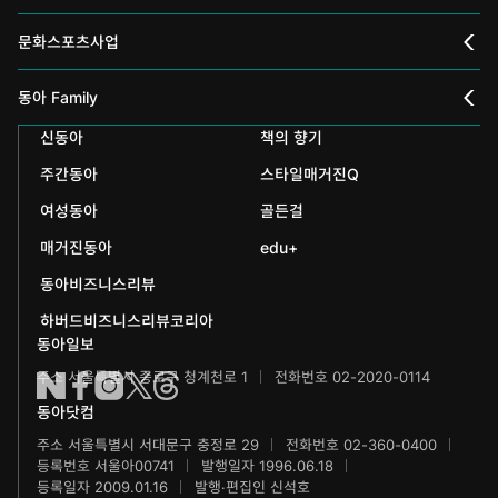
채널A
문화스포츠사업
스포츠동아
동아 신춘문예
동아 Family
어린이동아
신동아
책의 향기
동아국악콩쿠르
인촌기념회
주간동아
스타일매거진Q
에듀동아
동아음악콩쿠르
일민미술관
여성동아
골든걸
과학동아
동아뮤지컬콩쿠르
신문박물관
매거진동아
edu+
어린이과학동아
동아비즈니스리뷰
동아무용콩쿠르
화정평화재단
하버드비즈니스리뷰코리아
수학동아
동아주니어음악콩쿠르
하서학술재단
동아일보
주소 서울특별시 종로구 청계천로 1
전화번호 02-2020-0114
어린이수학동아
동아주니어국악콩쿠르
동아닷컴
브랜더쿠
동아마라톤
주소 서울특별시 서대문구 충정로 29
전화번호 02-360-0400
등록번호 서울아00741
발행일자 1996.06.18
IT동아
동아연극상
등록일자 2009.01.16
발행·편집인 신석호