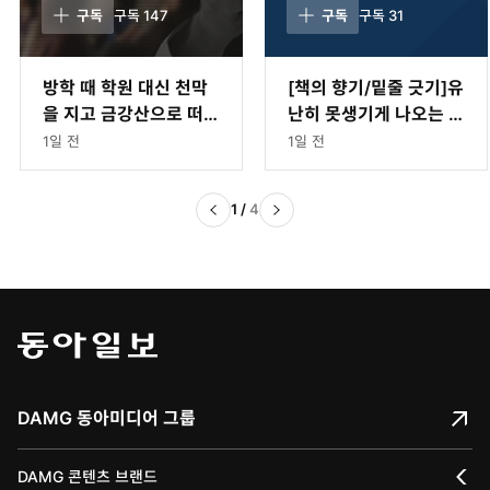
구독
구독
147
구독
구독
31
방학 때 학원 대신 천막
[책의 향기/밑줄 긋기]유
을 지고 금강산으로 떠난
난히 못생기게 나오는 카
소년들[청계천 옆 사진
메라
1일 전
1일 전
관]
1
/
4
DAMG 동아미디어 그룹
DAMG 콘텐츠 브랜드