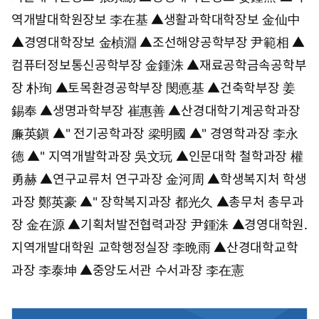
시
역개발대학원장보 李在基 ▲생활과학대학장보 金仙中
4
3
▲경영대학장보 金楨淵 ▲조선해양공학부장 尹範相 ▲
분
컴퓨터정보통신공학부장 金鍾洙 ▲재료공학금속공학부
장 朴珣 ▲토목환경공학부장 閔悳基 ▲건축학부장 姜
錫奉 ▲생명과학부장 崔惠善 ▲산경대학기계공학과장
廉英鎭 ▲" 전기공학과장 梁明國 ▲" 경영학과장 李永
德 ▲" 지역개발학과장 吳文玩 ▲인문대학 철학과장 權
勇赫 ▲연구교류처 연구과장 金河周 ▲학생복지처 학생
과장 鄭英豪 ▲" 장학복지과장 都光久 ▲총무처 총무과
장 金在源 ▲기획처발전협력과장 尹鍾洙 ▲경영대학원.
지역개발대학원 교학행정실장 李晩雨 ▲산경대학교학
과장 李泰坤 ▲중앙도서관 수서과장 李在憲