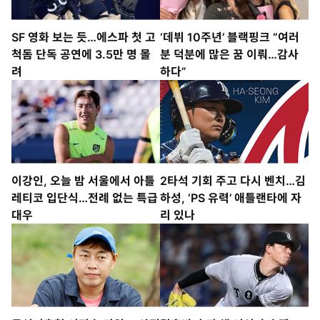
SF 영화 보는 듯…에스파 첫 고
‘데뷔 10주년’ 블랙핑크 “여러
척돔 단독 공연에 3.5만 명 몰
분 덕분에 많은 꿈 이뤄…감사
려
하다”
이강인, 오늘 밤 서울에서 아틀
2타석 기회 주고 다시 벤치…김
레티코 입단식…전례 없는 특급
하성, ‘PS 유력’ 애틀랜타에 자
대우
리 있나