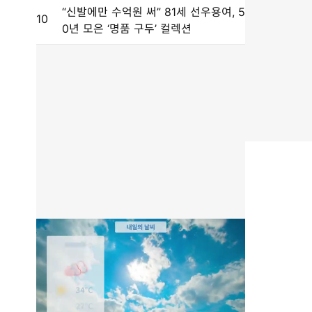
“신발에만 수억원 써” 81세 선우용여, 5
10
0년 모은 ‘명품 구두’ 컬렉션