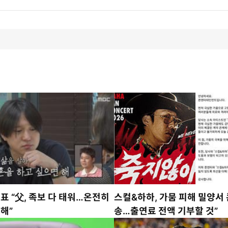
경표 “父, 족보 다 태워…온전히
스컬&하하, 가뭄 피해 밀양서 
 해”
송…출연료 전액 기부할 것”