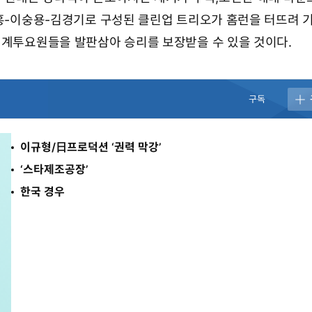
재홍-이숭용-김경기로 구성된 클린업 트리오가 홈런을 터뜨려 
 계투요원들을 발판삼아 승리를 보장받을 수 있을 것이다.
구독
이규형/日프로덕션 ‘권력 막강’
‘스타제조공장’
한국 경우