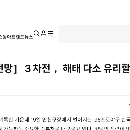
통
마
전
스동아
트렌드뉴스
합
이
체
검
페
메
색
이
뉴
지
펼
전망］３차전， 해태 다소 유리
치
기
 기록한 가운데 19일 인천구장에서 벌어지는 '96프로야구 한
을 가늠하는 중요한 승부처로 떠오르고 있다. 양팀의 전력이 