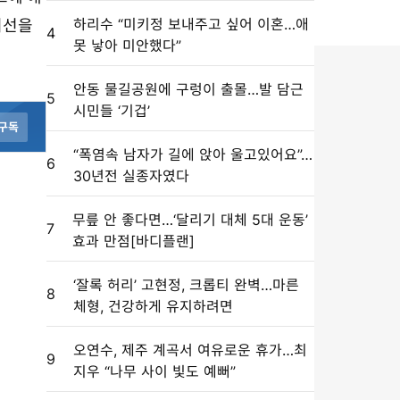
하리수 “미키정 보내주고 싶어 이혼…애
기선을
4
못 낳아 미안했다”
안동 물길공원에 구렁이 출몰…발 담근
5
시민들 ‘기겁’
구독
“폭염속 남자가 길에 앉아 울고있어요”…
6
30년전 실종자였다
무릎 안 좋다면…‘달리기 대체 5대 운동’
7
효과 만점[바디플랜]
‘잘록 허리’ 고현정, 크롭티 완벽…마른
8
체형, 건강하게 유지하려면
오연수, 제주 계곡서 여유로운 휴가…최
9
지우 “나무 사이 빛도 예뻐”