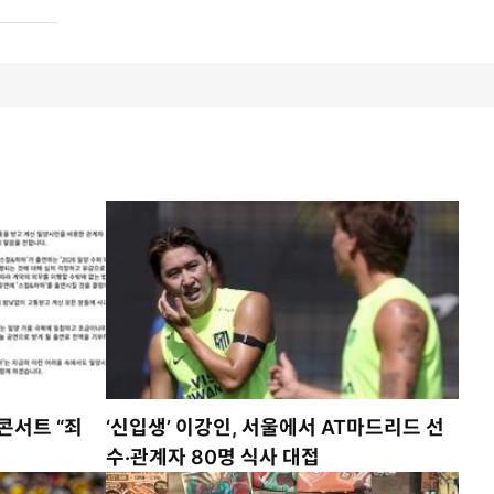
콘서트 “죄
‘신입생’ 이강인, 서울에서 AT마드리드 선
수·관계자 80명 식사 대접