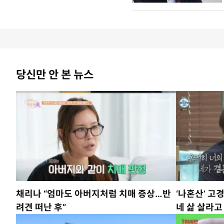
당신만 안 본 뉴스
채리나 “엄마도 아버지처럼 치매 증상…반
‘나혼산’ 고
려견 떠난 후”
네 삶 살라고