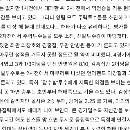
는 없지만 1차전에서 대패한 뒤 2차 전에서 역전승을 거둔 현
신감을 보이고 있다. 그러나 양팀 모두 주력투수들을 소진하고 
를 예상 해 볼때 현대보다는 해태가 다소 유리하다는 평가를
1,2차전에서 주력투수들을 모두 소진, 선발투수감이 마땅찮다.
졌던 좌완 최창호와 김홍집, 우완 안병원 등이 거 론되고 있지
아무런 성적을 거두지 못할 정도로 활 약이 미미했다. 4경기
4였고 3과 1/3이닝을 던진 안병원은 8.10, 김홍집만 2이닝을
선발투수로는 2차전에서 마무리로 나섰던 언더핸드 이강철과
거론되고 있다. 특히 `잠수함'투수에게 지독한 약점을 보이는 
 못 하면 승부는 초반부터 해태쪽으로 기울 수도 있다. 김상
에 걸리지만 올시즌 2승 무패, 방어율 2.25 를 기록, 의외의
 응집력에서도 해태가 나아 보인다. 큰 경기일수록 자신감을 보
무디긴 해도 찬스를 맞 으면 무서운 응집력으로 득점에 연결
면 현대는 장타력이 돋보이지만 세기가 부족,노련한 해태 마운