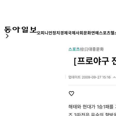
오피니언
정치
경제
국제
사회
문화
연예
스포츠
헬
스포츠
韓日대중문화
［프로야구 
업데이트
2009-09-27 15:16
2
0
0
9
개
좋
년
아
해태와 현대가 1승1패를
9
요
월
즈 3차전은 우승의 향방