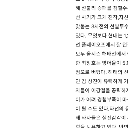
2
7
해 섣불리 승패를 점칠수
일
1
선 사기가 크게 진작,자
5
맞붙는 3차전의 선발투수
시
1
있다. 무엇보다 현대는 
6
분
선 플레이오프에서 잘 던
모두 올시즌 해태전에서 
한 최창호는 방어율이 5.1
점으로 버텼다. 해태의 
인 김 상진이 유력하게 
자들이 이강철을 공략하지
이가 어려 경험부족이 마음
이 될 수도 있다.타선의
태 타자들은 실전감각이 
힘을 보유하고 있다. 반