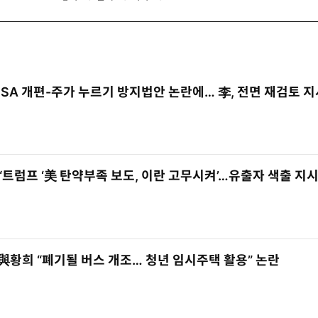
개
개
개
ISA 개편-주가 누르기 방지법안 논란에… 李, 전면 재검토 
“트럼프 ‘美 탄약부족 보도, 이란 고무시켜’…유출자 색출 지시
與황희 “폐기될 버스 개조… 청년 임시주택 활용” 논란