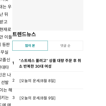
기
기
기
기
설
대는 우
정
난 뒤
 받고
 현재로
트렌드뉴스
만 이들
에 등판
많이 본
댓글 순
 무실
 고졸신
“스트레스 풀려고” 상품 대량 주문 후 취
1
소 반복한 30대 여성
현대타
진은 나
2
[오늘의 운세/8월 8일]
 선발
이는 해
시키는
3
[오늘의 운세/8월 9일]
드에 애