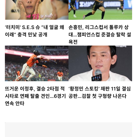
‘터치미’ S.E.S 슈 “내 얼굴 왜
손흥민, 리그스컵서 톨루카 상
이래” 충격 민낯 공개
대…챔피언스컵 준결승 탈락 설
욕전
뜨거운 이정후, 결승 2타점 적
‘황정민 스토킹’ 재판 11일 결심
시타로 연패 탈출 견인…6경기
공판…검찰 첫 구형량 나온다
연속 안타