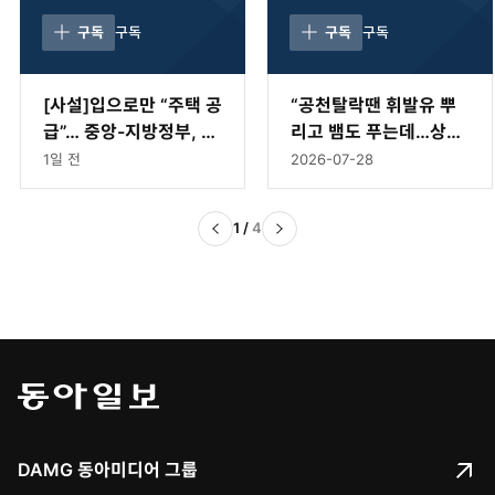
구독
구독
구독
구독
[사설]입으로만 “주택 공
“공천탈락땐 휘발유 뿌
급”… 중앙-지방정부, 與
리고 뱀도 푸는데…상임
野 해법경쟁 나서라
위 문제로 ‘멱살’은 이례
1일 전
2026-07-28
적” [황형준의 법정모독]
1
/
4
DAMG 동아미디어 그룹