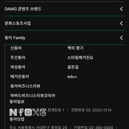
DAMG 콘텐츠 브랜드
채널A
문화스포츠사업
스포츠동아
동아 신춘문예
동아 Family
어린이동아
신동아
책의 향기
동아국악콩쿠르
인촌기념회
주간동아
스타일매거진Q
에듀동아
동아음악콩쿠르
일민미술관
여성동아
골든걸
과학동아
동아뮤지컬콩쿠르
신문박물관
매거진동아
edu+
어린이과학동아
동아비즈니스리뷰
동아무용콩쿠르
화정평화재단
하버드비즈니스리뷰코리아
수학동아
동아주니어음악콩쿠르
하서학술재단
동아일보
주소 서울특별시 종로구 청계천로 1
전화번호 02-2020-0114
어린이수학동아
동아주니어국악콩쿠르
동아닷컴
브랜더쿠
동아마라톤
주소 서울특별시 서대문구 충정로 29
전화번호 02-360-0400