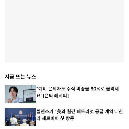
지금 뜨는 뉴스
“예비 은퇴자도 주식 비중을 80%로 올리세
요”[은퇴 레시피]
젤렌스키 “美와 월간 패트리엇 공급 계약”…친
러 세르비아 첫 방문