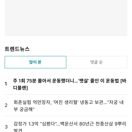
트렌드뉴스
많이 본
댓글 순
주 1회 75분 몰아서 운동했더니…‘뱃살’ 줄인 이 운동법 [바
1
디플랜]
회춘실험 억만장자, ‘여친 생리혈’ 냉동고 보관…“자궁 내
2
부 궁금해”
감정가 1.3억 “심봤다”…백운산서 80년근 천종산삼 9뿌리
3
발견