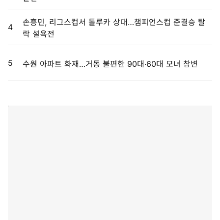
손흥민, 리그스컵서 톨루카 상대…챔피언스컵 준결승 탈
4
락 설욕전
5
수원 아파트 화재…거동 불편한 90대·60대 모녀 참변