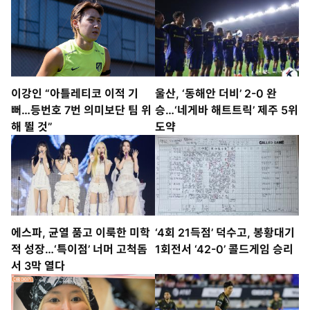
이강인 “아틀레티코 이적 기
울산, ‘동해안 더비’ 2-0 완
뻐…등번호 7번 의미보단 팀 위
승…‘네게바 해트트릭’ 제주 5위
해 뛸 것”
도약
에스파, 균열 품고 이룩한 미학
‘4회 21득점’ 덕수고, 봉황대기
적 성장…‘특이점’ 너머 고척돔
1회전서 ‘42-0’ 콜드게임 승리
서 3막 열다