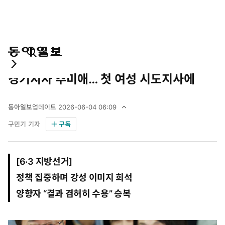
통
마
전
정치
6·3 지방선거
합
이
체
경기지사 추미애… 첫 여성 시도지사에
검
페
메
색
이
뉴
지
펼
동아일보
업데이트
2026-06-04 06:09
치
2
구민기 기자
구독
기
0
2
6
년
[6·3 지방선거]
6
월
정책 집중하며 강성 이미지 희석
4
양향자 “결과 겸허히 수용” 승복
일
0
6
시