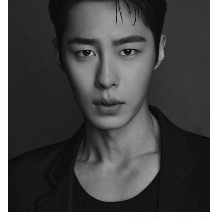
1
6
시
1
9
분