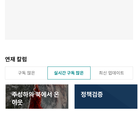
연재 칼럼
구독 많은
실시간 구독 많은
최신 업데이트
주성하의 북에서 온
정책검증
이웃
구독
구독
구독
구독
돌산에서 11억 매출
[정책검증]4개부처 복수