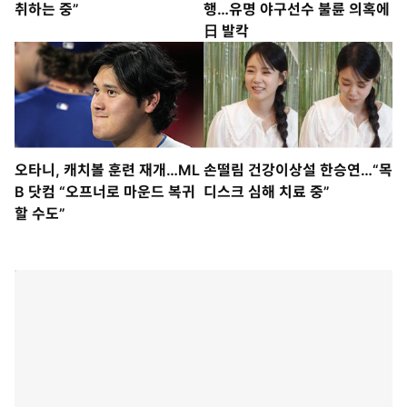
취하는 중”
행…유명 야구선수 불륜 의혹에
日 발칵
오타니, 캐치볼 훈련 재개…ML
손떨림 건강이상설 한승연…“목
B 닷컴 “오프너로 마운드 복귀
디스크 심해 치료 중”
할 수도”