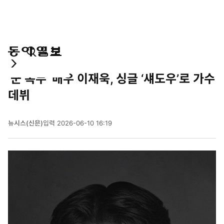
통
마
전
연예
합
이
체
‘군 복무’ 배우 이재욱, 싱글 ‘섀도우’로 가수
검
페
메
색
이
뉴
데뷔
지
펼
치
뉴시스(신문)
입력
2026-06-10 16:19
기
2
0
2
6
년
6
월
1
0
일