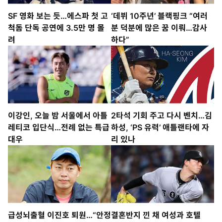
SF 영화 보는 듯…에스파 첫 고
‘데뷔 10주년’ 블랙핑크 “여러
척돔 단독 공연에 3.5만 명 몰
분 덕분에 많은 꿈 이뤄…감사
려
하다”
이강인, 오늘 밤 서울에서 아틀
2타석 기회 주고 다시 벤치…김
레티코 입단식…전례 없는 특급
하성, ‘PS 유력’ 애틀랜타에 자
대우
리 있나
급성뇌출혈 이진호 퇴원…“안정
결혼반지 낀 채 여성과 호텔