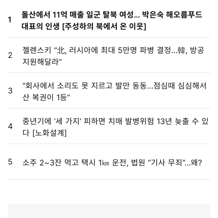
돌산에서 11억 매출 일군 탈북 여성… 박은숙 해오름푸드
1
대표의 인생 [주성하의 북에서 온 이웃]
젤렌스키 “北, 러시아에 최대 5만명 파병 결정…韓, 방공
2
지원해달라”
“회사에서 소리도 못 지르고 발만 동동…점심때 심심해서
3
산 복권이 1등”
중년기에 ‘세 가지’ 피하면 치매 발병위험 13년 늦출 수 있
4
다 [노화설계]
5
소주 2~3잔 먹고 택시 1㎞ 운전, 법원 “기사 무죄”…왜?