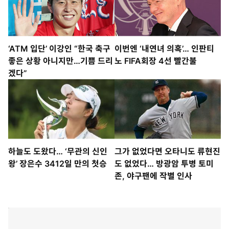
‘ATM 입단’ 이강인 “한국 축구
이번엔 ‘내연녀 의혹’… 인판티
좋은 상황 아니지만…기쁨 드리
노 FIFA회장 4선 빨간불
겠다”
하늘도 도왔다… ‘무관의 신인
그가 없었다면 오타니도 류현진
왕’ 장은수 3412일 만의 첫승
도 없었다… 방광암 투병 토미
존, 야구팬에 작별 인사