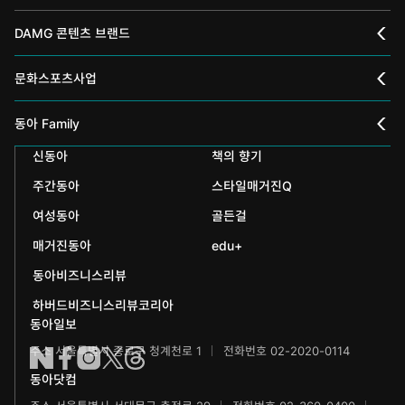
DAMG 콘텐츠 브랜드
채널A
문화스포츠사업
스포츠동아
동아 신춘문예
동아 Family
어린이동아
신동아
책의 향기
동아국악콩쿠르
인촌기념회
주간동아
스타일매거진Q
에듀동아
동아음악콩쿠르
일민미술관
여성동아
골든걸
과학동아
동아뮤지컬콩쿠르
신문박물관
매거진동아
edu+
어린이과학동아
동아비즈니스리뷰
동아무용콩쿠르
화정평화재단
하버드비즈니스리뷰코리아
수학동아
동아주니어음악콩쿠르
하서학술재단
동아일보
주소 서울특별시 종로구 청계천로 1
전화번호 02-2020-0114
어린이수학동아
동아주니어국악콩쿠르
동아닷컴
브랜더쿠
동아마라톤