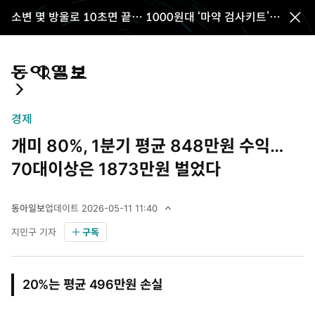
소변 몇 방울로 10초면 끝… 1000원대 ‘마약 검사키트’
전
나온다
체
메
뉴
통
마
전
닫
합
이
체
기
검
페
메
경제
색
이
뉴
개미 80%, 1분기 평균 848만원 수익…
지
펼
치
70대이상은 1873만원 벌었다
기
동아일보
업데이트
2026-05-11 11:40
2
지민구 기자
구독
0
2
6
년
20%는 평균 496만원 손실
5
월
1