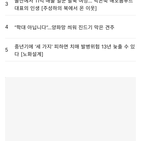
돌산에서 11억 매출 일군 탈북 여성… 박은숙 해오름푸드
3
대표의 인생 [주성하의 북에서 온 이웃]
4
“학대 아닙니다”…양파망 씌워 진드기 막은 견주
중년기에 ‘세 가지’ 피하면 치매 발병위험 13년 늦출 수 있
5
다 [노화설계]