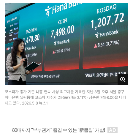
1
일
1
1
시
4
0
분
크
게
코스피가 종가 기준 나흘 연속 사상 최고치를 기록한 지난 8일 오후 서울 중구
하나은행 딜링룸에 코스피 지수가 7.95포인트(0.11%) 상승한 7498.00을 나타
보
내고 있다. 2026.5.8 뉴스1
기