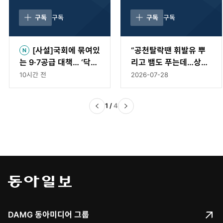
구독
구독
구독
구독
[사설]국회에 묶여있
“공천탈락땐 휘발유 뿌
는 9·7공급 대책… ‘닥치
리고 뱀도 푸는데…상임
고’ 법안부터 처리해야
위 문제로 ‘멱살’은 이례
10시간 전
2026-07-28
적” [황형준의 법정모독]
1
/
4
DAMG 동아미디어 그룹