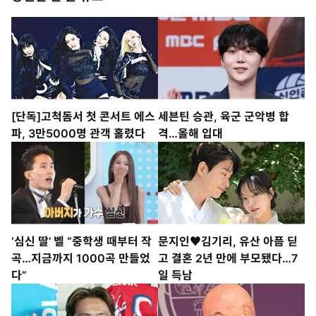
[단독]고척돔서 첫 콘서트 에스
세븐틴 승관, 육군 군악병 합
파, 3만5000명 관객 홀렸다
격…올해 입대
‘심신 딸’ 벨 “중학생 때부터 작
문지인♥김기리, 유산 아픔 딛
곡…지금까지 1000곡 만들었
고 결혼 2년 만에 부모됐다…7
다”
일 득남