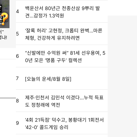
백운산서 80년근 천종산삼 9뿌리 발
4
견…감정가 1.3억원
‘잘록 허리’ 고현정, 크롭티 완벽…마른
5
체형, 건강하게 유지하려면
“신발에만 수억원 써” 81세 선우용여, 5
6
0년 모은 ‘명품 구두’ 컬렉션
7
[오늘의 운세/8월 8일]
제주·인천서 김민석 이겼다…누적 득표
8
도 정청래에 역전
‘4회 21득점’ 덕수고, 봉황대기 1회전서
9
‘42-0’ 콜드게임 승리