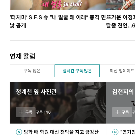
‘터치미’ S.E.S 슈 “내 얼굴 왜 이래” 충격 민
뜨거운 이정후
낯 공개
탈출 견인…
연재 칼럼
구독 많은
실시간 구독 많은
최신 업데이트
청계천 옆 사진관
김현지의 w
구독
구독
146
구독
방학 때 학원 대신 천막을 지고 금강산
“연기인