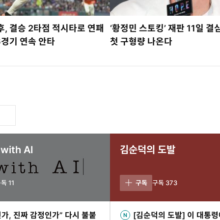
, 결승 2타점 적시타로 연패
‘황정민 스토킹’ 재판 11일 
6경기 연속 안타
첫 구형량 나온다
ith AI
김순덕의 도발
구독
11
구독
구독
373
가, 진짜 감정인가” 다시 불붙
[김순덕의 도발] 이 대통령