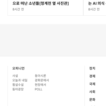
으로 떠난 소년들[청계천 옆 사진관]
는 AI 의식
8시간 전
8시간 전
오피니언
정치
사설
동아시론
경제
오늘과 내일
광화문에서
국제
횡설수설
현장에서
동아광장
POLL
사회
문화