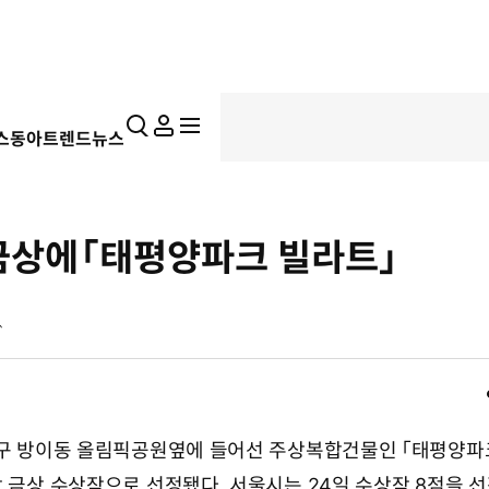
통
마
전
스동아
트렌드뉴스
합
이
체
검
페
메
색
이
뉴
지
펼
금상에「태평양파크 빌라트」
치
기
파구 방이동 올림픽공원옆에 들어선 주상복합건물인 「태평양
 금상 수상작으로 선정됐다. 서울시는 24일 수상작 8점을 선