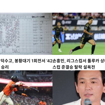
’ 덕수고, 봉황대기 1회전서 ‘42
손흥민, 리그스컵서 톨루카 
임 승리
스컵 준결승 탈락 설욕전