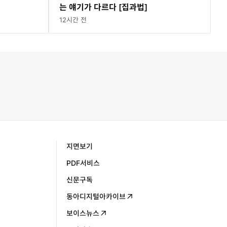
는 얘기가 다르다 [집과법]
12시간 전
지면보기
PDF서비스
신문구독
동아디지털아카이브
보이스뉴스