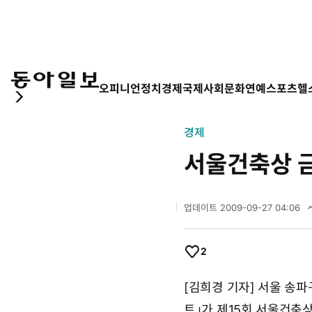
오피니언
정치
경제
국제
사회
문화
연예
스포츠
헬
경제
서울건축상 
업데이트
2009-09-27 04:06
2
0
0
2
9
개
좋
년
아
[김희경 기자] 서울 송
9
요
월
트」가 제15회 서울건축상