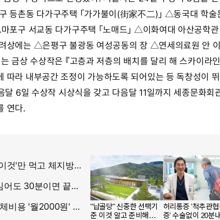
구 등촌동 다가구주택 「가가불이(街家不二)」 △동국대 학
△마포구 서교동 다가구주택 「노매드」 △이화여대 아산공학관
장려상에는 △은평구 불광동 여성공동의 장 △연세의료원 안 
시는 금상 수상작은 『고층과 저층의 배치를 달리 해 스카이라인
 따라 내부공간 조정이 가능하도록 되어있는 등 독창성이 
음달 6일 수상작 시상식을 갖고 다음달 11일까지 세종문화회관
 연다.