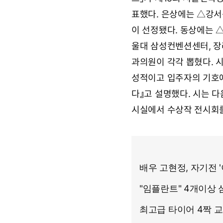
2
7
표했다. 은상에는 △강서
일
0
이 선정됐다. 동상에는 
4
울대 삼성컨벤션센터, 
시
0
과의원이 각각 뽑혔다. 
6
분
성적이고 입주자의 기호에
다』고 설명했다. 시는 다
시실에서 수상작 전시회를