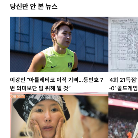
당신만 안 본 뉴스
이강인 “아틀레티코 이적 기뻐…등번호 7
‘4회 21득점
번 의미보단 팀 위해 뛸 것”
-0’ 콜드게