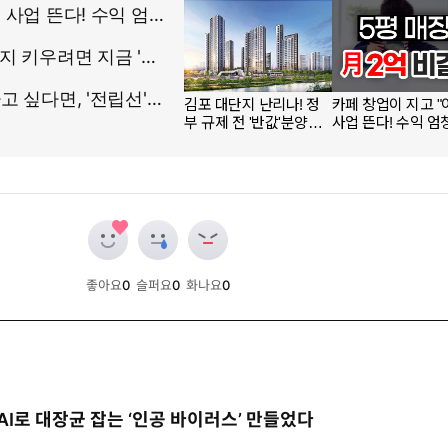
좋아요
0
슬퍼요
0
화나요
0
개
개
개
AI로 대장균 잡는 ‘인공 바이러스’ 만들었다