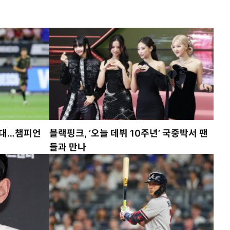
상대…챔피언
블랙핑크, ‘오늘 데뷔 10주년’ 국중박서 팬
들과 만나