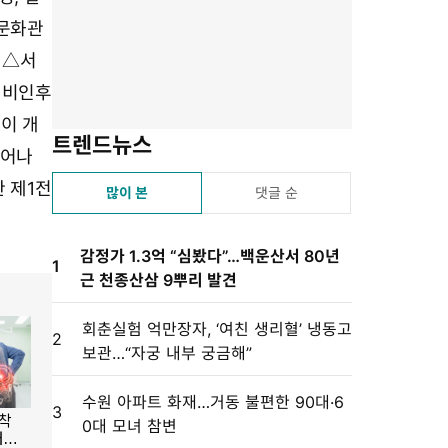
기
기
기
기
설
술문화관
정
 △서
이비인후
이 개
트렌드뉴스
뛰어나
 제1전
많이 본
댓글 순
감정가 1.3억 “심봤다”…백운산서 80년
1
근 천종산삼 9뿌리 발견
회춘실험 억만장자, ‘여친 생리혈’ 냉동고
2
보관…“자궁 내부 궁금해”
수원 아파트 화재…거동 불편한 90대·6
3
0대 모녀 참변