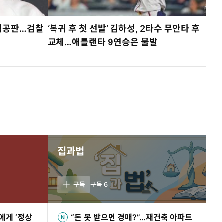
결심공판…검찰
‘복귀 후 첫 선발’ 김하성, 2타수 무안타 후
교체…애틀랜타 9연승은 불발
집과법
구독
구독
6
에게 ‘정상
“돈 못 받으면 경매?”…재건축 아파트