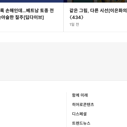
수록 손해인데…베트남 토종 전
같은 그림, 다른 시선[이은화의
슬아슬한 질주[딥다이브]
〈434〉
1일 전
함께 미래
히어로콘텐츠
디스페셜
트렌드뉴스