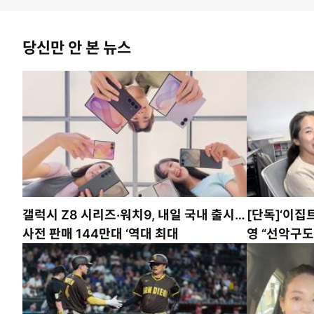
당신만 안 본 뉴스
갤럭시 Z8 시리즈·워치9, 내일 국내 출시…
[단독]‘이집
사전 판매 144만대 ‘역대 최대
영 “선악구도