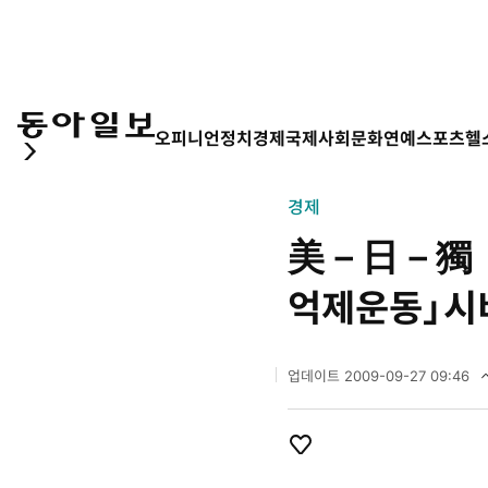
오피니언
정치
경제
국제
사회
문화
연예
스포츠
헬
경제
美－日－獨
억제운동」시
업데이트
2009-09-27 09:46
2
0
0
9
개
좋
년
아