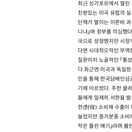
최근 싱가포르에서 열린 
9
요
월
친분있는 미국 유럽의 실
2
7
단체가 벌이는 이른바 과
일
0
니냐』며 정부를 의심했다
9
국으로 성장했지만 시장개
시
4
다면 시대착오적인 무역장
6
분
질문이지 노골적인 「통상
다.최근엔 미국과 독일정
인을 통해 한국담배인삼
기에 이르렀다. 주한 클
들에게 일제히 서한을 발
한(對韓) 소비재 수출이 
늘었지만 증가분중 소비재
적은 틀린 얘기』라며 불