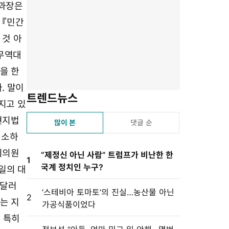
유
겨
스
자
린
 과장은
하
찾
듣
크
트
 『민간
기
기
기
기
설
 것 아
정
 무역대
을 한
. 말이
트렌드뉴스
지고 있
현지법
많이 본
댓글 순
제소하
회의원
“제정신 아닌 사람” 트럼프가 비난한 한
1
국계 정치인 누구?
일의 대
 달러
‘스테비아 토마토’의 진실…농산물 아닌
2
는 지
가공식품이었다
 특히