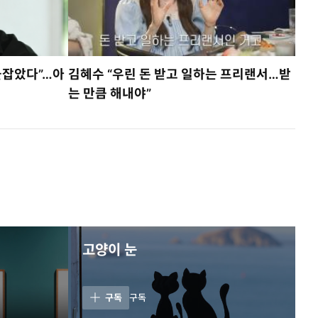
붙잡았다”…아
김혜수 “우린 돈 받고 일하는 프리랜서…받
는 만큼 해내야”
고양이 눈
구독
구독