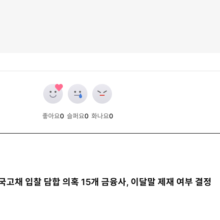
좋아요
0
슬퍼요
0
화나요
0
개
개
개
국고채 입찰 담합 의혹 15개 금융사, 이달말 제재 여부 결정