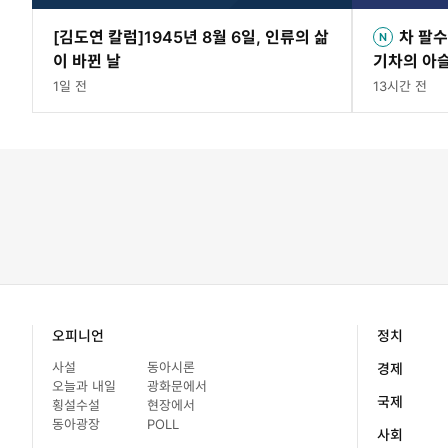
[김도연 칼럼]1945년 8월 6일, 인류의 삶
차 팔
이 바뀐 날
기차의 아
1일 전
13시간 전
오피니언
정치
사설
동아시론
경제
오늘과 내일
광화문에서
국제
횡설수설
현장에서
동아광장
POLL
사회