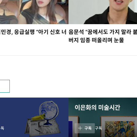
김민경, 응급실행 “아기 신호 너
음문석 “꿈에서도 가지 말라 
버지 임종 떠올리며 눈물
이은화의 미술시간
구독
구독
구독