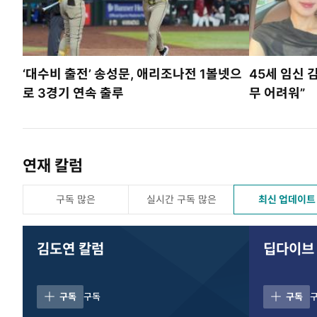
‘대수비 출전’ 송성문, 애리조나전 1볼넷으
45세 임신 
로 3경기 연속 출루
무 어려워”
연재 칼럼
구독 많은
실시간 구독 많은
최신 업데이트
김도연 칼럼
딥다이브
구독
구독
구독