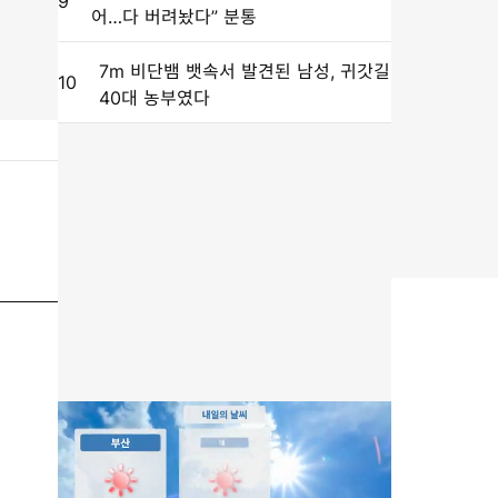
9
어…다 버려놨다” 분통
7m 비단뱀 뱃속서 발견된 남성, 귀갓길
10
40대 농부였다