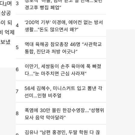
정보석 “아들, 엄마 믿고 일 안해…몇번
다』며
3
경고후 빵집 폐업”
미상공
‘200억 기부’ 이경애, 에어컨 없는 방서
이 되
4
생활…“돈도 많으면서 왜?”
비 억제
 보냈
역대 육해공 참모총장 46명 “사관학교
5
통합, 진단과 처방 어긋나”
이만기, 세쌍둥이 손주 육아에 푹 빠졌
6
다…“눈 마주치면 근심 사라져”
56세 김혜수, 미니스커트 입고 뽐낸 각
7
선미…인형 비주얼
폭염에 30만 몰린 한강수영장…“성행위
8
묘사 음악 막아달라”
김유나 “남편 홍경민, 두딸 학원 다 끊