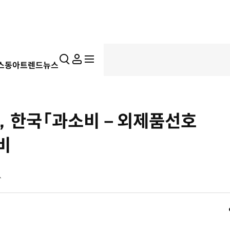
통
마
전
스동아
트렌드뉴스
합
이
체
검
페
메
색
이
뉴
지
펼
，한국「과소비－외제품선호
치
기
비