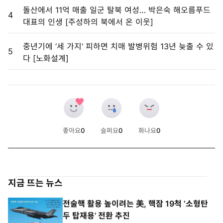
돌산에서 11억 매출 일군 탈북 여성… 박은숙 해오름푸드
4
대표의 인생 [주성하의 북에서 온 이웃]
중년기에 ‘세 가지’ 피하면 치매 발병위험 13년 늦출 수 있
5
다 [노화설계]
좋아요
0
슬퍼요
0
화나요
0
개
개
개
지금 뜨는 뉴스
전술핵 활용 높이려는 美, 핵잠 19척 ‘소형탄
두 탑재용’ 전환 추진