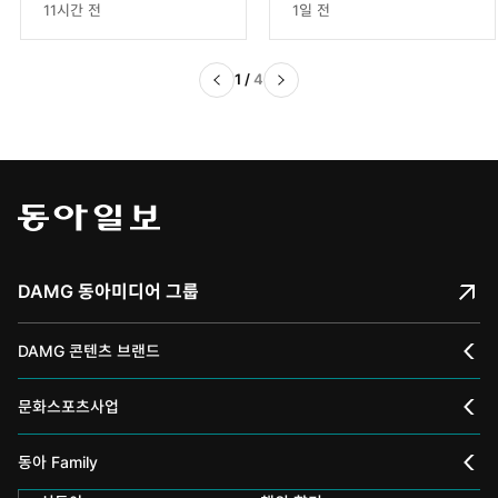
문회와 경찰 뒷북수사의
소년들[청계천 옆 사진
11시간 전
1일 전
‘스포츠세탁’
관]
1
/
4
DAMG 동아미디어 그룹
DAMG 콘텐츠 브랜드
채널A
문화스포츠사업
스포츠동아
동아 신춘문예
동아 Family