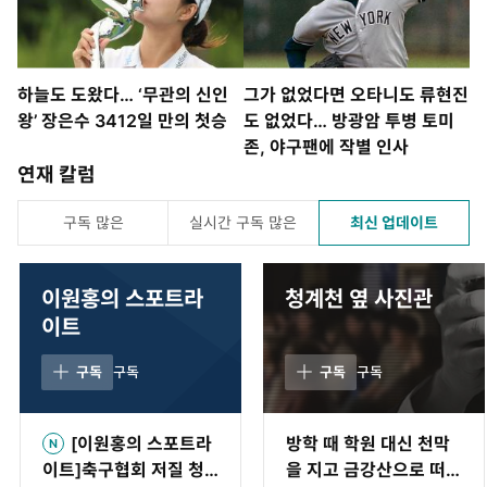
하늘도 도왔다… ‘무관의 신인
그가 없었다면 오타니도 류현진
왕’ 장은수 3412일 만의 첫승
도 없었다… 방광암 투병 토미
존, 야구팬에 작별 인사
연재 칼럼
구독 많은
실시간 구독 많은
최신 업데이트
이원홍의 스포트라
청계천 옆 사진관
이트
구독
구독
구독
구독
[이원홍의 스포트라
방학 때 학원 대신 천막
이트]축구협회 저질 청
을 지고 금강산으로 떠난