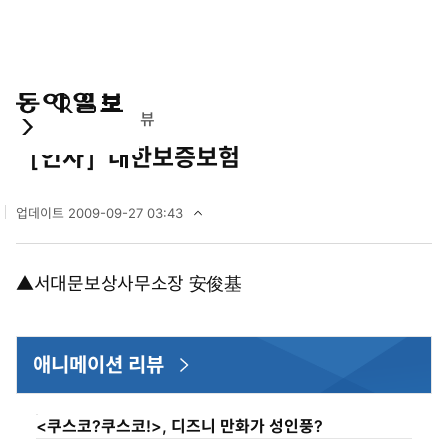
통
마
전
경제
애니메이션 리뷰
합
이
체
［인사］대한보증보험
검
페
메
색
이
뉴
지
펼
업데이트
2009-09-27 03:43
치
2
기
0
0
▲서대문보상사무소장 安俊基
9
년
9
월
애니메이션 리뷰
2
7
일
0
<쿠스코?쿠스코!>, 디즈니 만화가 성인풍?
3