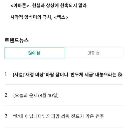
시
<아바론>, 현실과 상상에 현혹되지 말라
4
3
시각적 양식미의 극치, <엑스>
분
트렌드뉴스
많이 본
댓글 순
1
[사설]‘재정 비상’ 바람 잡더니 ‘반도체 세금’ 내놓으라는 秋
2
[오늘의 운세/8월 10일]
3
“학대 아닙니다”…양파망 씌워 진드기 막은 견주