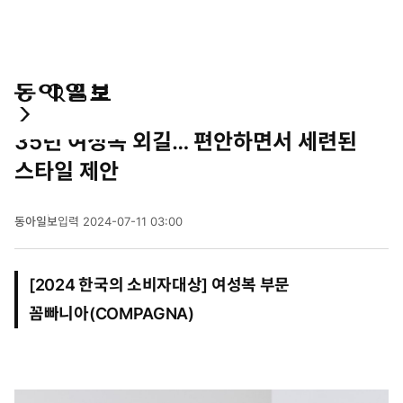
통
마
전
경제
합
이
체
35년 여성복 외길… 편안하면서 세련된
검
페
메
색
이
뉴
스타일 제안
지
펼
치
동아일보
입력
2024-07-11 03:00
기
2
0
2
[2024 한국의 소비자대상] 여성복 부문
4
년
꼼빠니아(COMPAGNA)
7
월
1
1
일