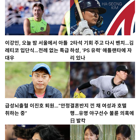
이강인, 오늘 밤 서울에서 아틀
2타석 기회 주고 다시 벤치…김
레티코 입단식…전례 없는 특급
하성, ‘PS 유력’ 애틀랜타에 자
대우
리 있나
급성뇌출혈 이진호 퇴원…“안정
결혼반지 낀 채 여성과 호텔
취하는 중”
행…유명 야구선수 불륜 의혹에
日 발칵