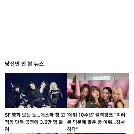
당신만 안 본 뉴스
SF 영화 보는 듯…에스파 첫 고
‘데뷔 10주년’ 블랙핑크 “여러
척돔 단독 공연에 3.5만 명 몰
분 덕분에 많은 꿈 이뤄…감사
려
하다”