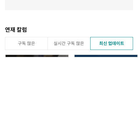
연재 칼럼
구독 많은
실시간 구독 많은
최신 업데이트
청계천 옆 사진관
오늘의 운세
구독
구독
147
구독
구독
217
방학 때 학원 대신 천막
[오늘의 운세/8월 9일]
을 지고 금강산으로 떠난
소년들[청계천 옆 사진
1일 전
1일 전
관]