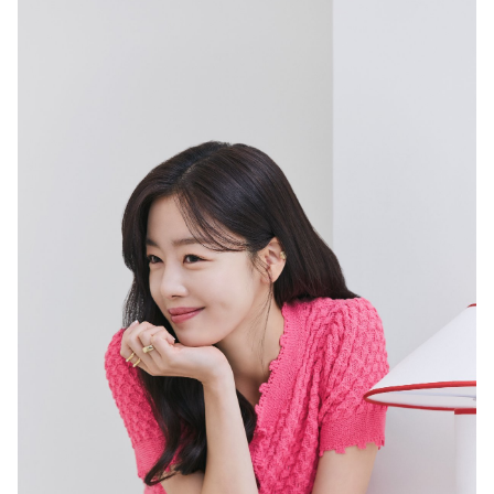
0
3
시
0
0
분