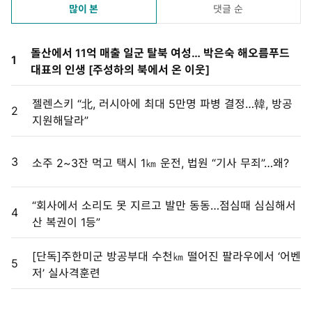
많이 본
댓글 순
돌산에서 11억 매출 일군 탈북 여성… 박은숙 해오름푸드
1
대표의 인생 [주성하의 북에서 온 이웃]
젤렌스키 “北, 러시아에 최대 5만명 파병 결정…韓, 방공
2
지원해달라”
3
소주 2~3잔 먹고 택시 1㎞ 운전, 법원 “기사 무죄”…왜?
“회사에서 소리도 못 지르고 발만 동동…점심때 심심해서
4
산 복권이 1등”
[단독]주한미군 방공부대 수천㎞ 떨어진 팔라우에서 ‘어벤
5
저’ 실사격훈련