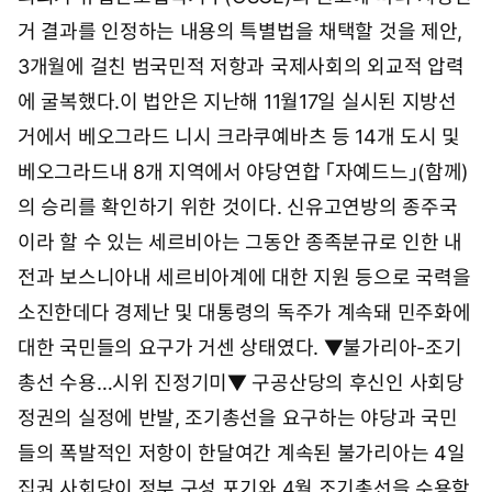
거 결과를 인정하는 내용의 특별법을 채택할 것을 제안,
3개월에 걸친 범국민적 저항과 국제사회의 외교적 압력
에 굴복했다.이 법안은 지난해 11월17일 실시된 지방선
거에서 베오그라드 니시 크라쿠예바츠 등 14개 도시 및
베오그라드내 8개 지역에서 야당연합 「자예드느」(함께)
의 승리를 확인하기 위한 것이다. 신유고연방의 종주국
이라 할 수 있는 세르비아는 그동안 종족분규로 인한 내
전과 보스니아내 세르비아계에 대한 지원 등으로 국력을
소진한데다 경제난 및 대통령의 독주가 계속돼 민주화에
대한 국민들의 요구가 거센 상태였다. ▼불가리아-조기
총선 수용…시위 진정기미▼ 구공산당의 후신인 사회당
정권의 실정에 반발, 조기총선을 요구하는 야당과 국민
들의 폭발적인 저항이 한달여간 계속된 불가리아는 4일
집권 사회당이 정부 구성 포기와 4월 조기총선을 수용함