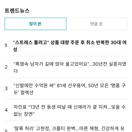
트렌드뉴스
많이 본
댓글 순
“스트레스 풀려고” 상품 대량 주문 후 취소 반복한 30대 여
1
성
“폭염속 남자가 길에 앉아 울고있어요”…30년전 실종자였
2
다
“신발에만 수억원 써” 81세 선우용여, 50년 모은 ‘명품 구
3
두’ 컬렉션
차인표 “13년 전 동생 떠날 때 신애라가 곁 지켜…잊을 수
4
없는 장면”
‘잘록 허리’ 고현정, 크롭티 완벽…마른 체형, 건강하게 유
5