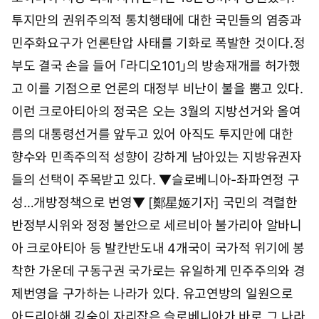
투지만의 권위주의적 통치행태에 대한 국민들의 염증과
민주화요구가 언론탄압 사태를 기화로 폭발한 것이다.정
부도 결국 손을 들어 「라디오101」의 방송재개를 허가했
고 이를 기점으로 언론의 대정부 비난이 불을 뿜고 있다.
이런 크로아티아의 정국은 오는 3월의 지방선거와 올여
름의 대통령선거를 앞두고 있어 아직도 투지만에 대한
향수와 민족주의적 성향이 강하게 남아있는 지방유권자
들의 선택이 주목받고 있다. ▼슬로베니아-좌파연정 구
성…개방정책으로 번영▼ [鄭星姬기자] 국민의 격렬한
반정부시위와 정정 불안으로 세르비아 불가리아 알바니
아 크로아티아 등 발칸반도내 4개국이 국가적 위기에 봉
착한 가운데 구동구권 국가로는 유일하게 민주주의와 경
제번영을 구가하는 나라가 있다. 유고연방의 일원으로
아드리아해 깊숙이 자리잡은 슬로베니아가 바로 그 나라