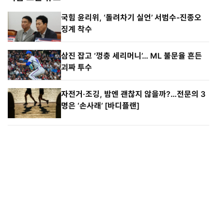
국힘 윤리위, ‘돌려차기 실언’ 서범수-진종오
징계 착수
삼진 잡고 ‘껑충 세리머니’… ML 불문율 흔든
괴짜 투수
자전거·조깅, 밤엔 괜찮지 않을까?…전문의 3
명은 ‘손사래’ [바디플랜]