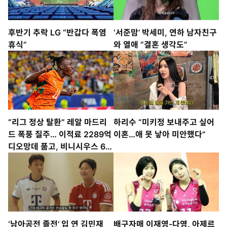
후반기 추락 LG “반갑다 폭염
‘서준맘’ 박세미, 연하 남자친구
휴식”
와 열애 “결혼 생각도”
“리그 정상 탈환” 레알 마드리
하리수 “미키정 보내주고 싶어
드 폭풍 질주… 이적료 2289억
이혼…애 못 낳아 미안했다”
디오망데 품고, 비니시우스 6년
더 붙잡고
‘남아공전 졸전’ 입 연 김민재
배구자매 이재영-다영, 아제르