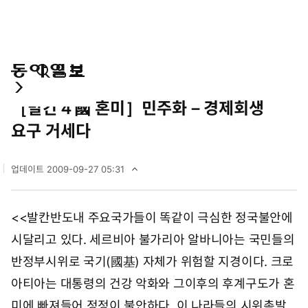
통
마
전
경제
합
이
체
［발칸４國 혼미］민주화－경제회생
검
페
메
색
이
뉴
요구 거세다
지
펼
치
업데이트
2009-09-27 05:31
기
2
0
0
<<발칸반도내 주요국가들이 똑같이 극심한 정국불안에
9
년
시달리고 있다. 세르비아 불가리아 알바니아는 국민들의
9
월
반정부시위로 국기(國基) 자체가 위험할 지경이다. 크로
2
아티아는 대통령의 건강 악화와 그이후의 후계구도가 혼
7
일
미에 빠져들어 정정이 불안하다. 이 나라들의 시위촉발