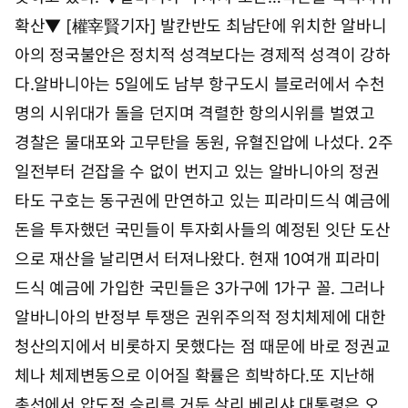
확산▼ [權宰賢기자] 발칸반도 최남단에 위치한 알바니
아의 정국불안은 정치적 성격보다는 경제적 성격이 강하
다.알바니아는 5일에도 남부 항구도시 블로러에서 수천
명의 시위대가 돌을 던지며 격렬한 항의시위를 벌였고
경찰은 물대포와 고무탄을 동원, 유혈진압에 나섰다. 2주
일전부터 걷잡을 수 없이 번지고 있는 알바니아의 정권
타도 구호는 동구권에 만연하고 있는 피라미드식 예금에
돈을 투자했던 국민들이 투자회사들의 예정된 잇단 도산
으로 재산을 날리면서 터져나왔다. 현재 10여개 피라미
드식 예금에 가입한 국민들은 3가구에 1가구 꼴. 그러나
알바니아의 반정부 투쟁은 권위주의적 정치체제에 대한
청산의지에서 비롯하지 못했다는 점 때문에 바로 정권교
체나 체제변동으로 이어질 확률은 희박하다.또 지난해
총선에서 압도적 승리를 거둔 살리 베리샤 대통령은 오