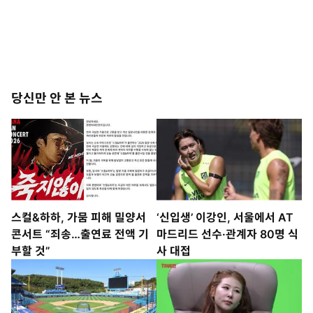
당신만 안 본 뉴스
스컬&하하, 가뭄 피해 밀양서
‘신입생’ 이강인, 서울에서 AT
콘서트 “죄송…출연료 전액 기
마드리드 선수·관계자 80명 식
부할 것”
사 대접