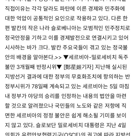
0
5
직접이유는 각각 달라도 파탄에 이른 경제와 민주화에
시
대한 억압이 공통적인 요인으로 작용하고 있다. 다른 한
3
1
편 발칸의 작은 나라 슬로베니아는 모범적인 민주정치로
분
정국안정을 기하고 이를 경제발전으로 연결시키고 있어
시사하는 바가 크다. 발칸 주요국들이 겪고 있는 정국불
안의 배경을 알아본다.>> ▼세르비아-밀로세비치 독주
불만 3개월째 반정시위▼ [鄭星姬기자] 지난해 실시된
지방선거 결과에 대한 정부의 무효화조치에 항의하는 반
정부시위가 78일째 계속되고 있는 세르비아는 5일 마침
내 정부가 야당의 승리를 인정하는 내용의 법안을 마련
할 것으로 알려졌으나 국민들의 노도와 같은 저항에 직
면한 세르비아의 정정 불안은 쉽게 해소될 기미를 보이
지 않고 있다. 슬로보단 밀로세비치 대통령은 지난 4일
의회가 유럽안보협력기구(OSCE)의 권고에 따라 지방선