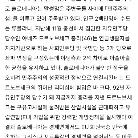
로 슬로베니아는 말썽많은 주변국들 사이에 「민주주의
섬」을 이루고 있어 주목받고 있다. 인구 2백만명에 수도
는 류블랴나. 지난해 11월 총선에서 집권한 자유민주당
당수인 야네즈 드르노브세크 총리(46)는 연금생활자를
지지기반으로 하는 사회민주당 및 국민당 등 3개 당으로
좌파 연정을 구성했는데 야당측과 2석 차이로 아슬아슬
한 균형을 유지하고 있다. 슬로베니아가 불안한 정국을
오히려 민주주의의 성공적인 정착으로 연결시킨데는 드
르노브세크의 뛰어난 리더십에 힘입은 바 크다. 92년 자
유민주당의 당수가 돼 지금까지 총리를 지낸 드르노브세
크는 구유고시절에 물려받은 산업시설을 근대화하고 유
럽연합(EU) 가입을 위한 강력한 개방정책을 실시했다.이
결과 슬로베니아는 경제면에서도 EU 회원국중 빈국에
속하는 그리스나 포르투갈의 경제력을 넘어서는 등 이웃