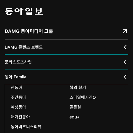
DAMG 동아미디어 그룹
DAMG 콘텐츠 브랜드
채널A
문화스포츠사업
스포츠동아
동아 신춘문예
동아 Family
어린이동아
신동아
책의 향기
동아국악콩쿠르
인촌기념회
주간동아
스타일매거진Q
에듀동아
동아음악콩쿠르
일민미술관
여성동아
골든걸
과학동아
동아뮤지컬콩쿠르
신문박물관
매거진동아
edu+
어린이과학동아
동아비즈니스리뷰
동아무용콩쿠르
화정평화재단