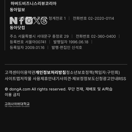
하버드비즈니스리뷰코리아
수학동아
동아주니어음악콩쿠르
하서학술재단
동아일보
주소 서울특별시 종로구 청계천로 1
전화번호 02-2020-0114
어린이수학동아
동아주니어국악콩쿠르
동아닷컴
브랜더쿠
동아마라톤
주소 서울특별시 서대문구 충정로 29
전화번호 02-360-0400
등록번호 서울아00741
발행일자 1996.06.18
IT동아
동아연극상
등록일자 2009.01.16
발행·편집인 신석호
게임동아
LG와 함께 하는 서울국제음악콩쿠르
고객센터
이용약관
개인정보처리방침
청소년보호정책(책임자:구민회)
제주 국제사진공모전
사이트맵
저작물 사용
제휴안내
기사의견·제보
정정보도신청
광고안내
RSS
© dongA.com All rights reserved. 무단 전재, 재배포 및 AI학습
이용 금지