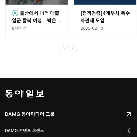
돌산에서 11억 매출
[정책검증]4개부처 복수
일군 탈북 여성… 박은숙
차관제 도입
해오름푸드 대표의 인생
8시간 전
2005-02-10
[주성하의 북에서 온 이
웃]
DAMG 동아미디어 그룹
DAMG 콘텐츠 브랜드