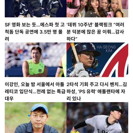
SF 영화 보는 듯…에스파 첫 고
‘데뷔 10주년’ 블랙핑크 “여러
척돔 단독 공연에 3.5만 명 몰
분 덕분에 많은 꿈 이뤄…감사
려
하다”
이강인, 오늘 밤 서울에서 아틀
2타석 기회 주고 다시 벤치…김
레티코 입단식…전례 없는 특급
하성, ‘PS 유력’ 애틀랜타에 자
대우
리 있나