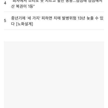
“회사에서 소리도 못 지르고 발만 동동…점심때 심심해서
4
산 복권이 1등”
중년기에 ‘세 가지’ 피하면 치매 발병위험 13년 늦출 수 있
5
다 [노화설계]