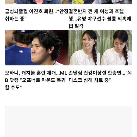
급성뇌출혈 이진호 퇴원…“안정
결혼반지 낀 채 여성과 호텔
취하는 중”
행…유명 야구선수 불륜 의혹에
日 발칵
오타니, 캐치볼 훈련 재개…ML
손떨림 건강이상설 한승연…“목
B 닷컴 “오프너로 마운드 복귀
디스크 심해 치료 중”
할 수도”