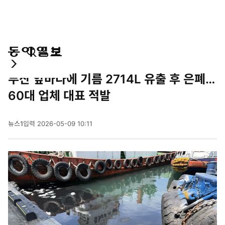
통
마
전
사회
합
이
체
부산 앞바다에 기름 2714L 유출 후 은폐…
검
페
메
색
이
뉴
60대 업체 대표 적발
지
펼
치
뉴스1
입력
2026-05-09 10:11
기
2
0
2
6
년
5
월
9
일
1