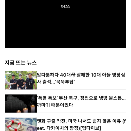
지금 뜨는 뉴스
말다툼하다 40대母 살해한 10대 아들 영장심
사 출석…‘묵묵부답’
‘폭염 특보’ 부산 북구, 정전으로 냉방 올스톱…
까마귀 때문이었다
엔화 구출 작전, 미국 나서도 쉽지 않은 이유 (f
eat. 다카이치의 함정)[딥다이브]