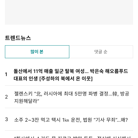
트렌드뉴스
많이 본
댓글 순
돌산에서 11억 매출 일군 탈북 여성… 박은숙 해오름푸드
1
대표의 인생 [주성하의 북에서 온 이웃]
젤렌스키 “北, 러시아에 최대 5만명 파병 결정…韓, 방공
2
지원해달라”
3
소주 2~3잔 먹고 택시 1㎞ 운전, 법원 “기사 무죄”…왜?