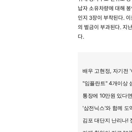
2
7
납자 소유차량에 대해 봉
일
0
인지 3장이 부착된다. 
6
의 벌금이 부과된다. 지
시
3
다.
8
분