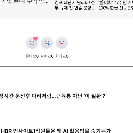
좋아요
0
슬퍼요
0
화나요
0
개
개
개
장시간 운전후 다리저림…근육통 아닌 ‘이 질환’?
[HBR 인사이트]직원들은 왜 AI 활용법을 숨기는가