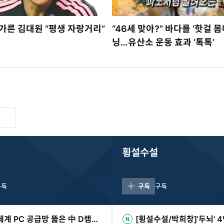
가른 김대원 “평생 자랑거리”
“46세 맞아?” 바다를 ‘핫걸 몸
닝…유산소 운동 효과 ‘톡톡’
횡설수설
구독
구독
구독
세계 PC 공급망 뚫은 中 D램…
[횡설수설/박희창]‘두뇌’ 