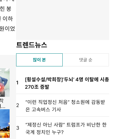
기
기
기
기
설
힌 봉
정
원 이하
억원이었
트렌드뉴스
많이 본
댓글 순
[횡설수설/박희창]‘두뇌’ 4명 이탈에 시총
1
270조 증발
“이런 직업정신 처음” 청소원에 감동받
2
은 고속버스 기사
“제정신 아닌 사람” 트럼프가 비난한 한
3
국계 정치인 누구?