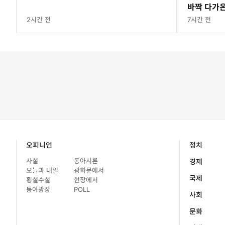
바짝 다가온
2시간 전
7시간 전
오피니언
정치
사설
동아시론
경제
오늘과 내일
광화문에서
국제
횡설수설
현장에서
동아광장
POLL
사회
문화