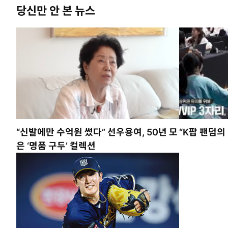
당신만 안 본 뉴스
“신발에만 수억원 썼다” 선우용여, 50년 모
“K팝 팬덤의
은 ‘명품 구두’ 컬렉션