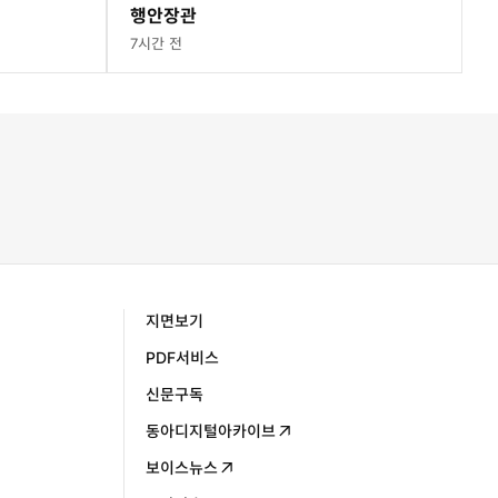
행안장관
7시간 전
지면보기
PDF서비스
신문구독
동아디지털아카이브
보이스뉴스