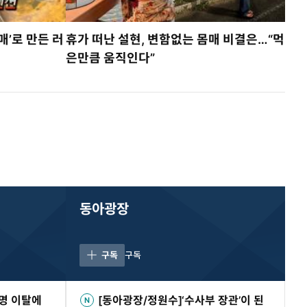
매’로 만든 러
휴가 떠난 설현, 변함없는 몸매 비결은…“먹
은만큼 움직인다”
동아광장
구독
구독
4명 이탈에
[동아광장/정원수]‘수사부 장관’이 된