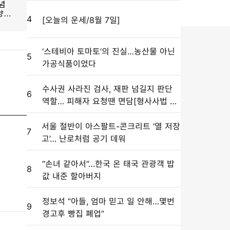
4
[오늘의 운세/8월 7일]
‘스테비아 토마토’의 진실…농산물 아닌
5
가공식품이었다
수사권 사라진 검사, 재판 넘길지 판단
6
역할… 피해자 요청땐 면담[형사사법 대
전환, 미완의 출발/③]
서울 절반이 아스팔트-콘크리트 ‘열 저장
7
고’… 난로처럼 공기 데워
“손녀 같아서”…한국 온 태국 관광객 밥
8
값 내준 할아버지
정보석 “아들, 엄마 믿고 일 안해…몇번
9
경고후 빵집 폐업”