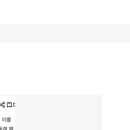
공
즐
뉴
글
프
유
겨
스
자
린
 이를
하
찾
듣
크
트
돌며 체