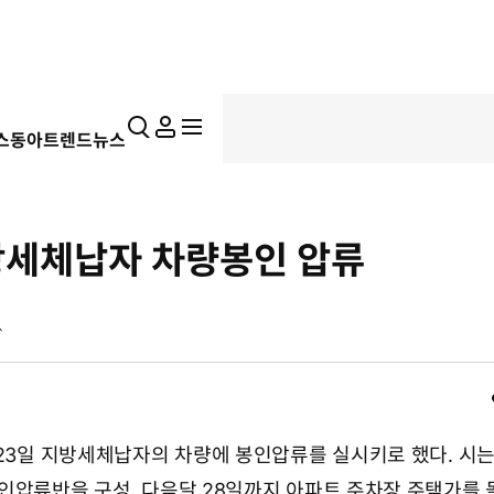
통
마
전
스동아
트렌드뉴스
합
이
체
검
페
메
색
이
뉴
지
펼
세체납자 차량봉인 압류
치
기
 23일 지방세체납자의 차량에 봉인압류를 실시키로 했다. 시는
인압류반을 구성, 다음달 28일까지 아파트 주차장 주택가를 