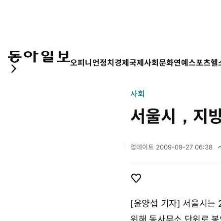
오피니언
정치
경제
국제
사회
문화
연예
스포츠
헬
사회
서울시，지방
업데이트
2009-09-27 06:38
2
0
0
9
개
좋
년
아
[윤양섭 기자] 서울시는
9
요
월
위해 동사무소 단위로 봉