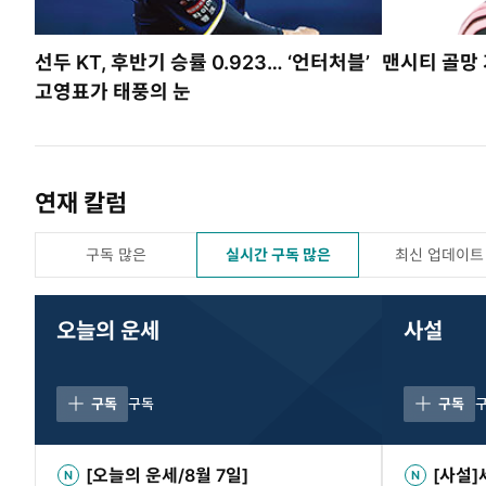
선두 KT, 후반기 승률 0.923… ‘언터처블’
맨시티 골망 
고영표가 태풍의 눈
연재 칼럼
구독 많은
실시간 구독 많은
최신 업데이트
오늘의 운세
사설
구독
구독
구독
[오늘의 운세/8월 7일]
[사설]