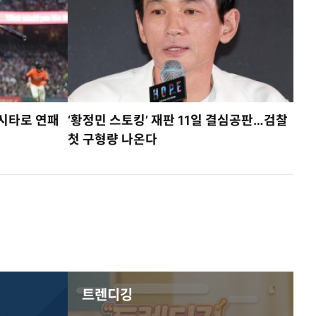
적시타로 연패
‘황정민 스토킹’ 재판 11일 결심공판…검찰
첫 구형량 나온다
트렌디깅