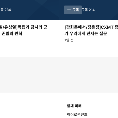
구독
234
구독
구독
214
일/유성열]독립과 감시의 균
[광화문에서/장윤정]CXMT 
 존립의 원칙
가 우리에게 던지는 질문
1일 전
함께 미래
히어로콘텐츠