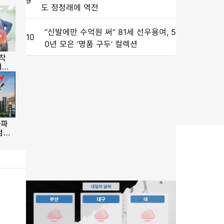
9
도 정청래에 역전
“신발에만 수억원 써” 81세 선우용여, 5
10
0년 모은 ‘명품 구두’ 컬렉션