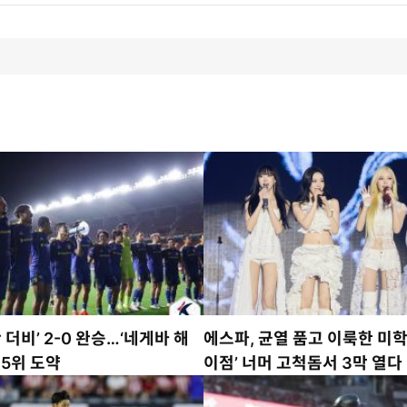
 더비’ 2-0 완승…‘네게바 해
에스파, 균열 품고 이룩한 미학
 5위 도약
이점’ 너머 고척돔서 3막 열다