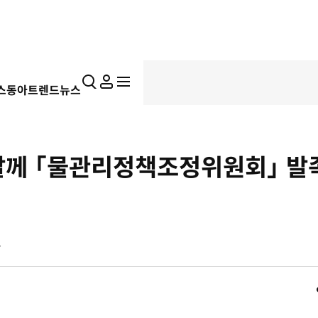
통
마
전
스동아
트렌드뉴스
합
이
체
검
페
메
색
이
뉴
지
펼
께 「물관리정책조정위원회」 발
치
기