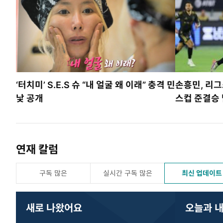
‘터치미’ S.E.S 슈 “내 얼굴 왜 이래” 충격 민
손흥민, 리
낯 공개
스컵 준결승
연재 칼럼
구독 많은
실시간 구독 많은
최신 업데이트
새로 나왔어요
오늘과 