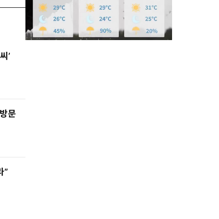
씨’
M
u
t
 방문
e
라”