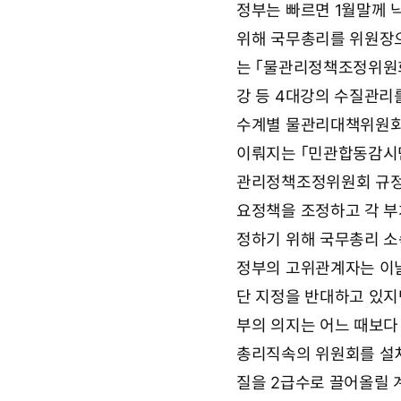
정부는 빠르면 1월말께
9
요
월
위해 국무총리를 위원장
2
7
는 「물관리정책조정위원회
일
0
강 등 4대강의 수질관리
7
수계별 물관리대책위원회」
시
0
이뤄지는 「민관합동감시단
8
분
관리정책조정위원회 규정
요정책을 조정하고 각 부
정하기 위해 국무총리 소
정부의 고위관계자는 이날
단 지정을 반대하고 있
부의 의지는 어느 때보다
총리직속의 위원회를 설치키
질을 2급수로 끌어올릴 