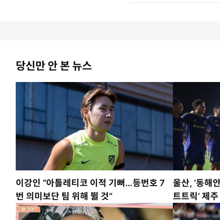
당신만 안 본 뉴스
이강인 “아틀레티코 이적 기뻐…등번호 7
울산, ‘동해안
번 의미보단 팀 위해 뛸 것”
트트릭’ 제주