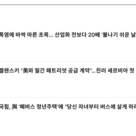
폭염에 바싹 마른 초목… 산업화 전보다 20배 ‘불나기 쉬운 날
젤렌스키 “美와 월간 패트리엇 공급 계약”…친러 세르비아 첫
국힘, 與 ‘폐버스 청년주택’에 “당신 자녀부터 버스에 살게 하