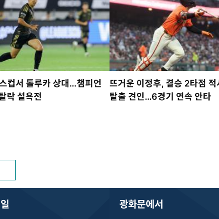
그스컵서 톨루카 상대…챔피언
뜨거운 이정후, 결승 2타점 
 탈락 설욕전
탈출 견인…6경기 연속 안타
내일
광화문에서