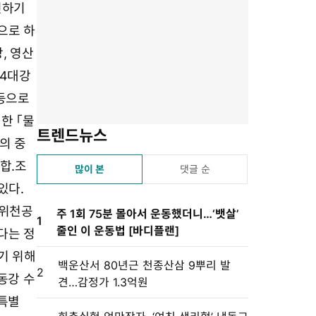
유
겨
스
자
린
진하기
하
찾
듣
크
트
으로 하
기
기
기
기
설
, 영산
정
「4대강
등으로
한 「물
트렌드뉴스
의 중
합.조
많이 본
댓글 순
있다.
 위천공
주 1회 75분 몰아서 운동했더니…‘뱃살’
1
줄인 이 운동법 [바디플랜]
다는 정
기 위해
백운산서 80년근 천종산삼 9뿌리 발
2
동강 수
견…감정가 1.3억원
특별