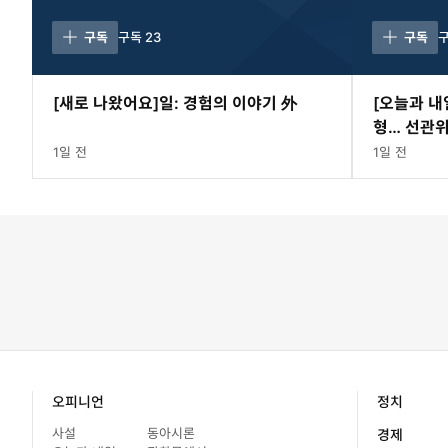
구독
구독
23
구독
[새로 나왔어요]일: 경험의 이야기 外
[오늘과 내
형… 선관위
1일 전
1일 전
오피니언
정치
사설
동아시론
경제