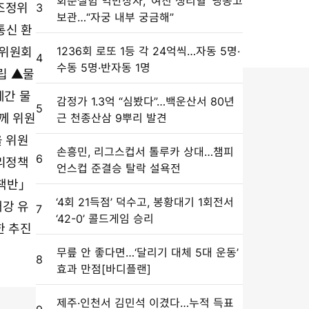
회춘실험 억만장자, ‘여친 생리혈’ 냉동고
조정위
3
보관…“자궁 내부 궁금해”
통신 환
1236회 로또 1등 각 24억씩…자동 5명·
 위원회
4
수동 5명·반자동 1명
립 ▲물
체간 물
감정가 1.3억 “심봤다”…백운산서 80년
5
께 위원
근 천종산삼 9뿌리 발견
 위원
손흥민, 리그스컵서 톨루카 상대…챔피
6
리정책
언스컵 준결승 탈락 설욕전
책반」
‘4회 21득점’ 덕수고, 봉황대기 1회전서
개강 유
7
‘42-0’ 콜드게임 승리
한 추진
무릎 안 좋다면…‘달리기 대체 5대 운동’
8
효과 만점[바디플랜]
제주·인천서 김민석 이겼다…누적 득표