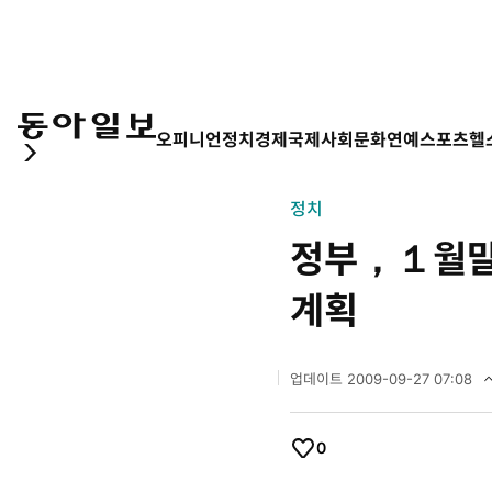
오피니언
정치
경제
국제
사회
문화
연예
스포츠
헬
정치
정부，１월말
계획
업데이트
2009-09-27 07:08
2
0
0
0
9
개
좋
년
아