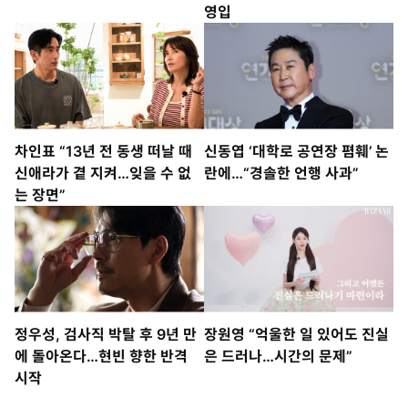
영입
차인표 “13년 전 동생 떠날 때
신동엽 ‘대학로 공연장 폄훼’ 논
신애라가 곁 지켜…잊을 수 없
란에…“경솔한 언행 사과”
는 장면”
정우성, 검사직 박탈 후 9년 만
장원영 “억울한 일 있어도 진실
에 돌아온다…현빈 향한 반격
은 드러나…시간의 문제”
시작