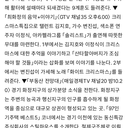
시
해 활터에 설때마다 되새겼다는 9계훈도 들려준다. ▼
1
3
「최화정의 음악+이야기」〈GTV 채널35 오후6.00〉 크리
분
스마스특집으로 탤런트 김지호, 가수 변진섭, 색소폰 연
주자 이정식, 아카펠라그룹 「솔리스트」가 출연해 따뜻한
무대를 마련한다. 1부에서는 김지호와 이정식이 크리스
마스에 대한 추억을 이야기하고 「산타할아버지가 조심
해야 할 것들」이라는 삽화를 보며 이야기를 나눈다. 2부
에서는 변진섭이 가세해 노래 「화이트 크리스마스」를 들
려준다. ▼「부동산 전망대」〈매일경제TV 채널20 밤10.2
0〉 경기 화정지구의 상가분양 소식을 전한다. 화정지구
는 주변의 능곡과 행신지구의 인구를 흡수하게 될 화정
역을 중심으로 대규모 상권이 형성되고 있는 곳. 「97인
기주택 베스트5」 코너에서는 경기 이천에 있는 동신특강
주식회사의 스틸하우스를 소개한다. 철제구조체로 이뤄