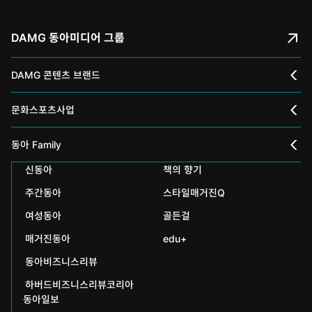
DAMG 동아미디어 그룹
DAMG 콘텐츠 브랜드
채널A
문화스포츠사업
스포츠동아
동아 신춘문예
동아 Family
어린이동아
신동아
책의 향기
동아국악콩쿠르
인촌기념회
주간동아
스타일매거진Q
에듀동아
동아음악콩쿠르
일민미술관
여성동아
골든걸
과학동아
동아뮤지컬콩쿠르
신문박물관
매거진동아
edu+
어린이과학동아
동아비즈니스리뷰
동아무용콩쿠르
화정평화재단
하버드비즈니스리뷰코리아
수학동아
동아주니어음악콩쿠르
하서학술재단
동아일보