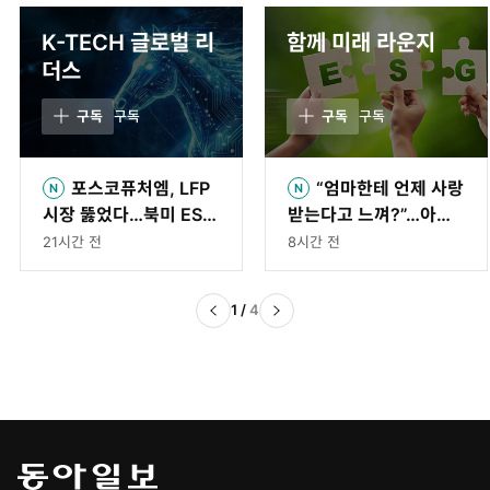
K-TECH 글로벌 리
함께 미래 라운지
더스
구독
구독
구독
구독
포스코퓨처엠, LFP
“엄마한테 언제 사랑
시장 뚫었다…북미 ESS
받는다고 느껴?”…아이
용 양극재 장기 공급 합
의 대답 담는 영상 공모
21시간 전
8시간 전
의
전
1
/
4