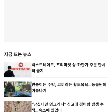
지금 뜨는 뉴스
넥스트레이드, 프리마켓 상·하한가 주문 한시
적 금지
원숭이는 수박, 코끼리는 황토목욕…동물원의
여름나기
“낚싯대만 덩그러니” 신고에 경비함 밤샘 수
색…숙소에 있었다