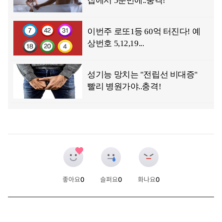
좋아요
0
슬퍼요
0
화나요
0
개
개
개