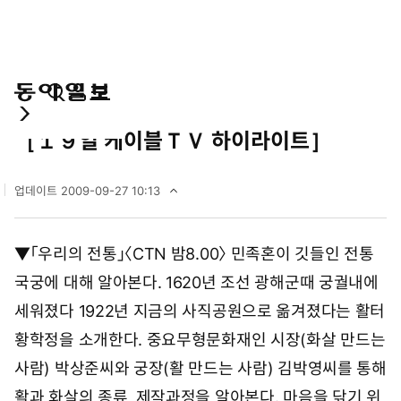
통
마
전
연예
합
이
체
［１９일 케이블ＴＶ 하이라이트］
검
페
메
색
이
뉴
지
펼
업데이트
2009-09-27 10:13
치
2
기
0
0
▼「우리의 전통」〈CTN 밤8.00〉 민족혼이 깃들인 전통
9
년
국궁에 대해 알아본다. 1620년 조선 광해군때 궁궐내에
9
월
세워졌다 1922년 지금의 사직공원으로 옮겨졌다는 활터
2
황학정을 소개한다. 중요무형문화재인 시장(화살 만드는
7
일
사람) 박상준씨와 궁장(활 만드는 사람) 김박영씨를 통해
1
0
활과 화살의 종류, 제작과정을 알아본다. 마음을 닦기 위