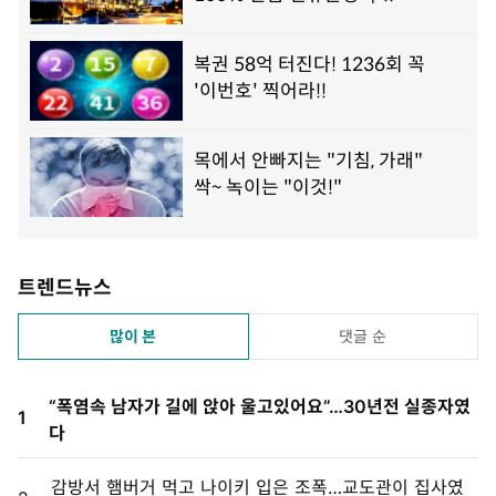
트렌드뉴스
많이 본
댓글 순
“폭염속 남자가 길에 앉아 울고있어요”…30년전 실종자였
1
다
감방서 햄버거 먹고 나이키 입은 조폭…교도관이 집사였