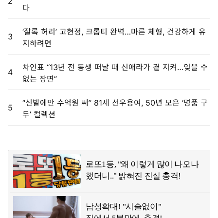
2
다
‘잘록 허리’ 고현정, 크롭티 완벽…마른 체형, 건강하게 유
3
지하려면
차인표 “13년 전 동생 떠날 때 신애라가 곁 지켜…잊을 수
4
없는 장면”
“신발에만 수억원 써” 81세 선우용여, 50년 모은 ‘명품 구
5
두’ 컬렉션