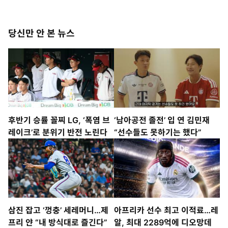
당신만 안 본 뉴스
후반기 승률 꼴찌 LG, ‘폭염 브
‘남아공전 졸전’ 입 연 김민재
레이크’로 분위기 반전 노린다
“선수들도 못하기는 했다”
삼진 잡고 ‘껑충’ 세레머니…제
아프리카 선수 최고 이적료…레
프리 얀 “내 방식대로 즐긴다”
알, 최대 2289억에 디오망데